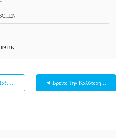
α
SCHEN
- 89 ΚΚ
Μαζί Μας
Βρείτε Την Καλύτερη Τιμή