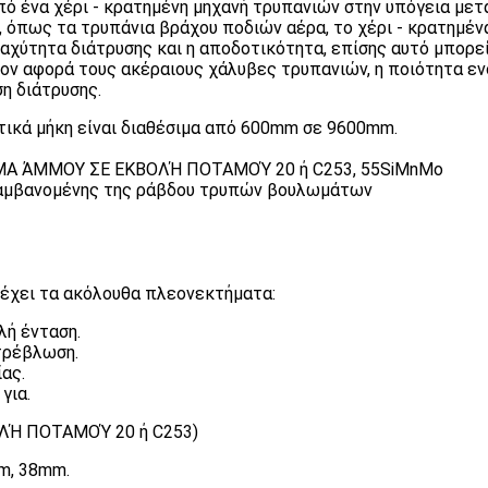
ό ένα χέρι - κρατημένη μηχανή τρυπανιών στην υπόγεια μετα
, όπως τα τρυπάνια βράχου ποδιών αέρα, το χέρι - κρατημένα
αχύτητα διάτρυσης και η αποδοτικότητα, επίσης αυτό μπορεί 
 αφορά τους ακέραιους χάλυβες τρυπανιών, η ποιότητα ενό
η διάτρυσης.
τικά μήκη είναι διαθέσιμα από 600mm σε 9600mm.
ΆΓΜΑ ΆΜΜΟΥ ΣΕ ΕΚΒΟΛΉ ΠΟΤΑΜΟΎ 20 ή C253, 55SiMnMo
λαμβανομένης της ράβδου τρυπών βουλωμάτων
έχει τα ακόλουθα πλεονεκτήματα:
λή ένταση.
στρέβλωση.
ας.
για.
ΛΉ ΠΟΤΑΜΟΎ 20 ή C253)
m, 38mm.