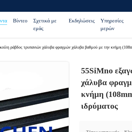
ντα
Βίντεο
Σχετικά με
Εκδηλώσεις
Υπηρεσίες
εμάς
μερών
κοίλη ράβδος τρυπανιών χάλυβα φραγμών χάλυβα βαθμού με την κνήμη (108m
55SiMno εξαγ
χάλυβα φραγμ
κνήμη (108mm
ιδρύματος