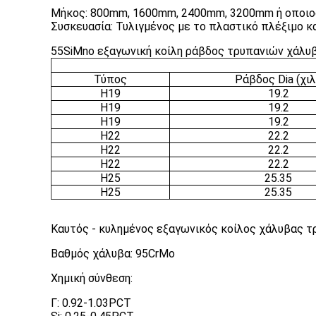
Μήκος: 800mm, 1600mm, 2400mm, 3200mm ή οποιοδ
Συσκευασία: Τυλιγμένος με το πλαστικό πλέξιμο κα
55SiMno εξαγωνική κοίλη ράβδος τρυπανιών χάλυβ
Τύπος
Ράβδος Dia (χιλ
H19
19.2
H19
19.2
H19
19.2
H22
22.2
H22
22.2
H22
22.2
H25
25.35
H25
25.35
Καυτός - κυλημένος εξαγωνικός κοίλος χάλυβας 
Βαθμός χάλυβα: 95CrMo
Χημική σύνθεση:
Γ: 0.92-1.03PCT