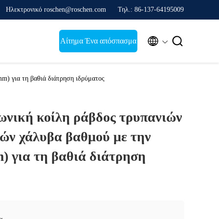
Ηλεκτρονικό roschen@roschen.com
Τηλ.: 86-137-64195009


Αίτημα Ένα απόσπασμα
m) για τη βαθιά διάτρηση ιδρύματος
ωνική κοίλη ράβδος τρυπανιών
ών χάλυβα βαθμού με την
) για τη βαθιά διάτρηση