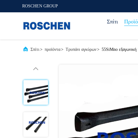
ROSCHEN GROUP
Σπίτι
Προϊό
Σπίτι
>
προϊόντα
>
Τρυπάνι αγκύρων
>
55SiMno εξαγωνική 