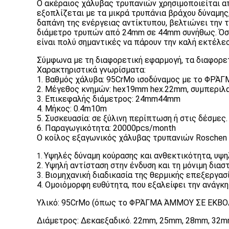
Ο ακέραιος χάλυβας τρυπανιών χρησιμοποιείται απ
εξοπλίζεται με τα μικρά τρυπάνια βράχου δύναμης
δαπάνη της ενέργειας αντίκτυπου, βελτιώνει την τ
διάμετρο τρυπών από 24mm σε 44mm συνήθως. Όσον
είναι πολύ σημαντικές να πάρουν την καλή εκτέλεσ
Σύμφωνα με τη διαφορετική εφαρμογή, τα διαφορε
Χαρακτηριστικά γνωρίσματα:
1. Βαθμός χάλυβα: 95CrMo ισοδύναμος με το ΦΡ
2. Μέγεθος κνημών: hex19mm hex.22mm, συμπερι
3. Επικεφαλής διάμετρος: 24mm44mm
4. Μήκος: 0.4m10m
5. Συσκευασία: σε ξύλινη περίπτωση ή στις δέσμες.
6. Παραγωγικότητα: 20000pcs/month
Ο κοίλος εξαγωνικός χάλυβας τρυπανιών Roschen 
Υψηλές δύναμη κούρασης και ανθεκτικότητα, υψη
1.
2. Υψηλή αντίσταση στην ένδυση και τη μόνιμη δια
3. Βιομηχανική διαδικασία της θερμικής επεξεργασί
4. Ομοιόμορφη ευθύτητα, που εξαλείφει την ανάγκη 
Υλικό: 95CrMo (όπως το ΦΡΆΓΜΑ ΆΜΜΟΥ ΣΕ ΕΚΒΟ
Διάμετρος: Δεκαεξαδικό. 22mm, 25mm, 28mm, 32m