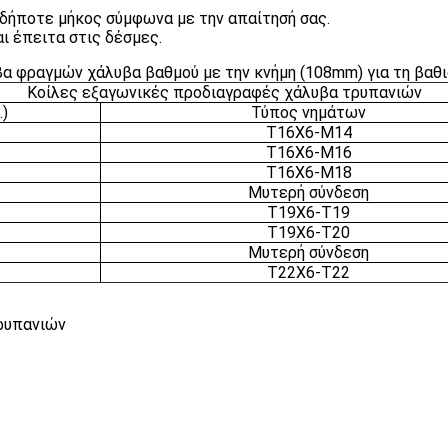
ήποτε μήκος σύμφωνα με την απαίτησή σας.
ι έπειτα στις δέσμες.
α φραγμών χάλυβα βαθμού με την κνήμη (108mm) για τη βαθι
Κοίλες εξαγωνικές προδιαγραφές χάλυβα τρυπανιών
.)
Τύπος νημάτων
T16X6-M14
T16X6-M16
T16X6-M18
Μυτερή σύνδεση
T19X6-T19
T19X6-T20
Μυτερή σύνδεση
T22X6-T22
τρυπανιών