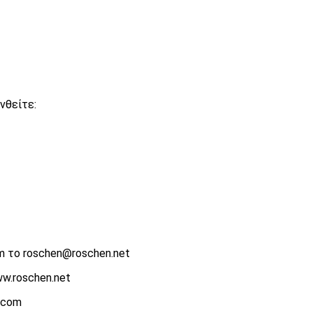
νθείτε:
m το roschen@roschen.net
ww.roschen.net
l.com