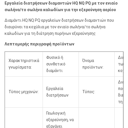
Εργαλεία διατρήσεων διαμαντιών HQ NQ PQ με τον ενιαίο
σωλήνα/το σωλήνα καλωδίων για την εξερεύνηση αερίου
Διαμάντι HQ NQ PQ εργαλείων διατρήσεων διαμαντιών που
διευρύνει τα κοχύλια με τον ενιαίο σωλήνα/το σωλήνα
καλωδίων για τη διάτρηση πυρήνων εξερεύνησης
Λεπτομερής περιγραφή προϊόντων
Φυσικό ή
Διεύ
Χαρακτηριστικά
Όνομα
συνθετικό
των
γνωρίσματα:
προϊόντων:
διαμάντι
κοχυ
Διαμ
Εργαλεία
που
Τύπος μηχανών:
Τύπος:
διατρήσεων
διευρ
τη Sh
Γεωλογική
εξερεύνηση, να
εξαγάγει