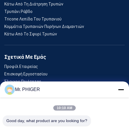
Κάτω Από Τη Διάτρηση Τρυπών
Τρυπάνι Ράβδο
Tricone Λεπίδα Του Τρυπανιού
Κομμάτια Τρυπανιών Πυρήνων Διαμαντιών
Κάτω Από Το Σφυρί Τρυπών
Σχετικά Με Εμάς
Προφίλ Εταιρείας
Επισκεψή Εργοστασίου
Έλεγχος Ποιότητας
Sitemap
Mr. PHIGER
Επικοινωνήστε Μαζί Μας
10:10 AM
Εκδηλώσεις
Good day, what product are you looking for?
Υποθέσεις