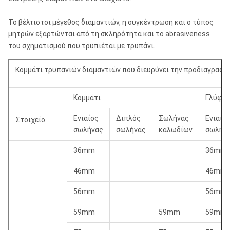
Το βέλτιστοι μέγεθος διαμαντιών, η συγκέντρωση και ο τύπος
μητρών εξαρτώνται από τη σκληρότητα και το abrasiveness
του σχηματισμού που τρυπιέται με τρυπάνι.
Κομμάτι τρυπανιών διαμαντιών που διευρύνει την προδιαγραφή 
Κομμάτι
Γλύφα
Ενιαίος
Διπλός
Σωλήνας
Ενιαίο
Στοιχείο
σωλήνας
σωλήνας
καλωδίων
σωλήν
36mm
36mm
46mm
46mm
56mm
56mm
59mm
59mm
59mm