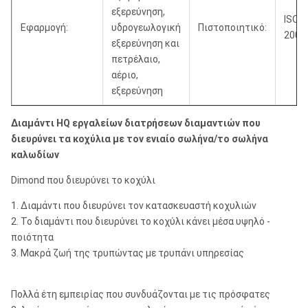
εξερεύνηση,
ISO9
Εφαρμογή:
υδρογεωλογική
Πιστοποιητικό:
2000
εξερεύνηση και
πετρέλαιο,
αέριο,
εξερεύνηση
Διαμάντι HQ εργαλείων διατρήσεων διαμαντιών που
διευρύνει τα κοχύλια με τον ενιαίο σωλήνα/το σωλήνα
καλωδίων
Dimond που διευρύνει το κοχύλι
1. Διαμάντι που διευρύνει τον κατασκευαστή κοχυλιών
2. Το διαμάντι που διευρύνει το κοχύλι κάνει μέσα υψηλό -
ποιότητα
3. Μακρά ζωή της τρυπώντας με τρυπάνι υπηρεσίας
Πολλά έτη εμπειρίας που συνδυάζονται με τις πρόσφατες