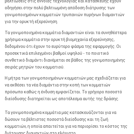
βελτιώσεις στις έννοιες τεχνολογίας και κατασκευής έχουν
οδηγήσει στην πολύ βελτιωμένη απόδοση διάτρυσης των
γονιμοποιημένων κομματιών τρυπανιών πυρήνων διαμαντιών
για την ορυκτή εξερεύνηση.
Τα γονιμοποιημένα κομμάτια διαμαντιών είναι τα συνηθέστερα
χρήσιμα κομμάτια στην ορυκτή βιομηχανία εξερεύνησης,
δεδομένου ότι έχουν το ευρύτερο φάσμα της εφαρμογής. Οι
προσεκτικά επιλεγμένοι βαθμοί υψηλού - το ποιοτικό
συνθετικό διαμάντι διανέμεται σε βάθος της γονιμοποιημένης
σειράς μητρών του κομματιού.
Η μήτρα των γονιμοποιημένων κομματιών μας σχεδιάζεται για
να εκθέσει τα νέα διαμάντια στην κοπή των κομματιών
πρόσωπο καθώς η ένδυση εμφανίζεται. Το γρήγορο ποσοστό
διείσδυσης διατηρείται ως αποτέλεσμα αυτής της δράσης.
Τα γονιμοποιημένα κομμάτια μας κατασκευάζονται για να
δώσουν τα βέλτιστες ποσοστά διείσδυσης και τη ζωή
κομματιών, η οποία απαιτείται για να περιορίσει το κόστος της
διάτρυσης διαμαντιών στο ελάχιστο.