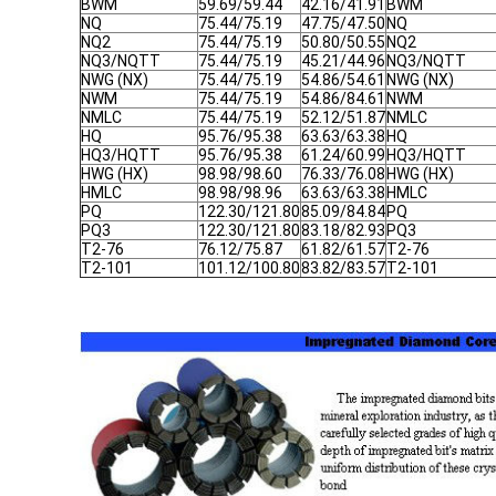
BWM
59.69/59.44
42.16/41.91
BWM
NQ
75.44/75.19
47.75/47.50
NQ
NQ2
75.44/75.19
50.80/50.55
NQ2
NQ3/NQTT
75.44/75.19
45.21/44.96
NQ3/NQTT
NWG (NX)
75.44/75.19
54.86/54.61
NWG (NX)
NWM
75.44/75.19
54.86/84.61
NWM
NMLC
75.44/75.19
52.12/51.87
NMLC
HQ
95.76/95.38
63.63/63.38
HQ
HQ3/HQTT
95.76/95.38
61.24/60.99
HQ3/HQTT
HWG (HX)
98.98/98.60
76.33/76.08
HWG (HX)
HMLC
98.98/98.96
63.63/63.38
HMLC
PQ
122.30/121.80
85.09/84.84
PQ
PQ3
122.30/121.80
83.18/82.93
PQ3
T2-76
76.12/75.87
61.82/61.57
T2-76
T2-101
101.12/100.80
83.82/83.57
T2-101