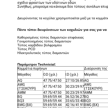
σχέδιο φρεατίων των υδάτινων οδών.
Συνήθως, μπορούμε να κάνουμε δύο τύπους συνόλων επιφάν
Διευρύνοντας τα κοχύλια χρησιμοποιείται μαζί με τα κομμά
Πέντε τύποι διευρύνσεων των κοχυλιών για σας για να 
Καθορισμένος τύπος διαμαντιών επιφάνειας
Γονιμοποιημένος τύπος διαμαντιών
Τύπος καρβιδίου βολφραμίου
Τύπος PCD
Ηλεκτρολυτικός τύπος διαμαντιών
Παράμετροι Technicial:
Κομμάτια πυρήνων
Διεύρυνση της 
Μέγεθος
O.D (χιλ.)
I.D (χιλ.)
Μέγεθος
AQ
47.75/47.50
27.10/26.85
AQ
AWG
AWG
47.75/47.50
30.23/29.97
(ΤΣΕΚΟΎΡΙ)
(ΤΣΕΚΟΎΡΙ)
AWM
47.75/47.50
30.23/29.97
AWM
BQ
59.69/59.44
36.52/36.27
BQ
BQ3
59.69/59.44
33.65/33.40
BQ3
BWG (BX)
59.69/59.44
42.16/41.91
BWG (BX)