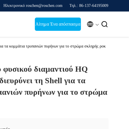
Ηλεκτρονικό roschen@roschen.com
Τηλ.: 86-137-64195009


Αίτημα Ένα απόσπασμα
για τα κομμάτια τρυπανιών πυρήνων για το στρώμα σκληρής ροκ
υ φυσικού διαμαντιού HQ
διευρύνει τη Shell για τα
πανιών πυρήνων για το στρώμα