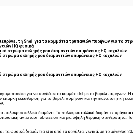
ιευρύνει τη Shell για τα κομμάτια τρυπανιών πυρήνων για το στ
ντιών HQ φυσικά
ικό στρώμα σκληρής ροκ διαμαντιών επιφάνειας HQ κοχυλιών
ό στρώμα σκληρής ροκ διαμαντιών επιφάνειας HQ κοχυλιών
ό στρώμα σκληρής ροκ διαμαντιών επιφάνειας HQ κοχυλιών
χρησιμοποιείται για να συνδέσει το κομμάτι dril με το βαρέλι πυρήνων. Η 
 επαρκή εκκαθάριση για το βαρέλι πυρήνων και την ικανοποιητική εκκα
ών.
ε το πολυκρυσταλλικό διαμάντι. Το πολυκρυσταλλικό διαμάντι παράγετα
υπωσιακή αντίσταση abrassion και μια υψηλή θερμική σταθερότητα. Το 
ι τα φυσικά διαμάντια έξω από τα κοχύλια, γενικά, με το μέγεθος 2