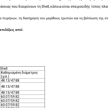
ειας που διευρύνουν τη Shell, κάποια είναι σπειροειδής τύπος πλε
τια πυρήνων, τη διατήρηση του μεγέθους τρυπών και τη βελτίωση της σ
επιλέξεις από:
Shell
Καθορισμένη διάμετρος
(χιλ.)
48.13/47.88
48.13/47.88
48.13/47.88
60.07/59.82
60.07/59.82
60.07/59.82