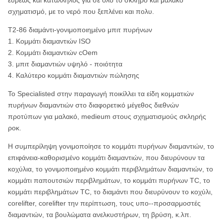
ευρέως και κατάλληλος για σε όλο το σκληρό και μαλακό
σχηματισμό, με το νερό που ξεπλένει και πολυ.
T2-86 διαμάντι-γονιμοποιημένο μπιτ πυρήνων
1.
Κομμάτι διαμαντιών ISO
2. Κομμάτι διαμαντιών cOem
3. μπιτ διαμαντιών υψηλό - ποιότητα
4. Καλύτερο κομμάτι διαμαντιών πώλησης
Το Specialisted στην παραγωγή ποικίλλει τα είδη κομματιών
πυρήνων διαμαντιών στο διαφορετικό μέγεθος διεθνών
προτύπων για μαλακό, medieum στους σχηματισμούς σκληρής
ροκ.
Η συμπερίληψη γονιμοποίησε το κομμάτι πυρήνων διαμαντιών, το
επιφάνεια-καθορισμένο κομμάτι διαμαντιών, που διευρύνουν τα
κοχύλια, το γονιμοποιημένο κομμάτι περιβλημάτων διαμαντιών, το
κομμάτι παπουτσιών περιβλημάτων, το κομμάτι πυρήνων TC, το
κομμάτι περιβλημάτων TC, το διαμάντι που διευρύνουν το κοχύλι,
corelifter, corelifter την περίπτωση, τους υπο--προσαρμοστές
διαμαντιών, τα βουλώματα ανελκυστήρων, τη βρύση, κ.λπ.