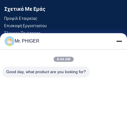
Σχετικά Με Εμάς
Προφίλ Εταιρείας
Επισκεψή Εργοστασίου
Έλεγχος Ποιότητας
Sitemap
Mr. PHIGER
Επικοινωνήστε Μαζί Μας
8:44 AM
Εκδηλώσεις
Good day, what product are you looking for?
Υποθέσεις
Ειδήσεις
Επικοινωνήστε Μαζί Μας
Τηλ.:
0086-137-64195009