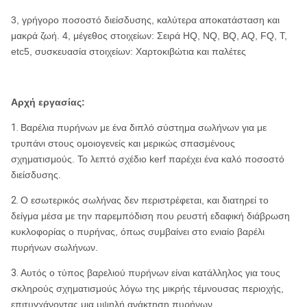
3, γρήγορο ποσοστό διείσδυσης, καλύτερα αποκατάσταση και
μακρά ζωή. 4, μέγεθος στοιχείων: Σειρά HQ, NQ, BQ, AQ, FQ, Τ,
etc5, συσκευασία στοιχείων: Χαρτοκιβώτια και παλέτες
Αρχή εργασίας:
1.
Βαρέλια πυρήνων με ένα διπλό σύστημα σωλήνων για με
τρυπάνι στους ομοιογενείς και μερικώς σπασμένους
σχηματισμούς. Το λεπτό σχέδιο kerf παρέχει ένα καλό ποσοστό
διείσδυσης.
2.
Ο εσωτερικός σωλήνας δεν περιστρέφεται, και διατηρεί το
δείγμα μέσα με την παρεμπόδιση που ρευστή εδαφική διάβρωση
κυκλοφορίας ο πυρήνας, όπως συμβαίνει στο ενιαίο βαρέλι
πυρήνων σωλήνων.
3.
Αυτός ο τύπος βαρελιού πυρήνων είναι κατάλληλος για τους
σκληρούς σχηματισμούς λόγω της μικρής τέμνουσας περιοχής,
επιτυγχάνοντας μια υψηλή ανάκτηση πυρήνων.