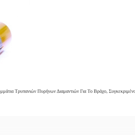
μμάτια Τρυπανιών Πυρήνων Διαμαντιών Για Το Βράχο
,
Συγκεκριμέν