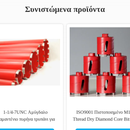
Συνιστώμενα προϊόντα
Δάσκαλο πυρήνα Nmlc
Εργαλεία γεώτρησης καλωδια
αμαντιού που χρησιμοποιείται
γραμμής BQ NQ HQ PQ
για βαρέλι πυρήνα Nmlc
Καλωδιακή γραμμή πυρήν