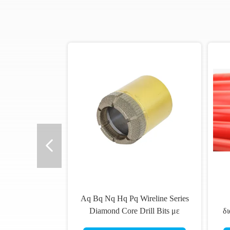
1 - 6" διαμαντένιο πυρήνα σετ με
βιομηχανικό πρότυπο 1 1/4" νήμα
δι
για υγρό πυρήνα στο σκυρόδεμα