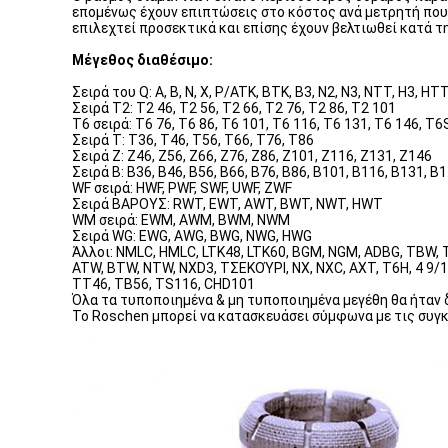
επομένως έχουν επιπτώσεις στο κόστος ανά μετρητή που 
επιλεχτεί προσεκτικά και επίσης έχουν βελτιωθεί κατά τ
Μέγεθος διαθέσιμο:
Σειρά του Q: Α, Β, Ν, Χ, P/ATK, BTK, B3, Ν2, N3, NTT, H3, HT
Σειρά T2: T2 46, T2 56, T2 66, T2 76, T2 86, T2 101
T6 σειρά: T6 76, T6 86, T6 101, T6 116, T6 131, T6 146, T6
Σειρά Τ: T36, T46, T56, T66, T76, T86
Σειρά Ζ: Z46, Z56, Z66, Z76, Z86, Z101, Z116, Z131, Z146
Σειρά Β: B36, B46, B56, B66, B76, B86, B101, B116, B131, B
WF σειρά: HWF, PWF, SWF, UWF, ZWF
Σειρά ΒΑΡΟΥΣ: RWT, EWT, AWT, BWT, NWT, HWT
WM σειρά: EWM, AWM, BWM, NWM
Σειρά WG: EWG, AWG, BWG, NWG, HWG
Άλλοι: NMLC, HMLC, LTK48, LTK60, BGM, NGM, ADBG, TBW, 
ATW, BTW, NTW, NXD3, ΤΣΕΚΟΎΡΙ, NX, NXC, AXT, T6H, 4 9/1
TT46, TB56, TS116, CHD101
Όλα τα τυποποιημένα & μη τυποποιημένα μεγέθη θα ήταν 
Το Roschen μπορεί να κατασκευάσει σύμφωνα με τις συγκ