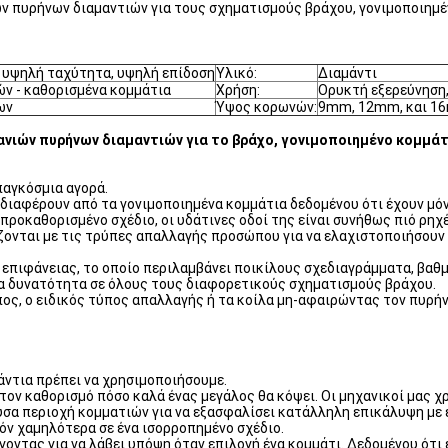
ν πυρήνων διαμαντιών για τους σχηματισμούς βράχου, γονιμοποιημέ
 υψηλή ταχύτητα, υψηλή επίδοση
Υλικό:
Διαμάντι
ών - καθορισμένα κομμάτια
Χρήση:
Ορυκτή εξερεύνηση,
ων
Ύψος κορωνών:
9mm, 12mm, και 1
ανιών πυρήνων διαμαντιών για το βράχο, γονιμοποιημένο κομμάτ
παγκόσμια αγορά.
 διαφέρουν από τα γονιμοποιημένα κομμάτια δεδομένου ότι έχουν μό
ροκαθορισμένο σχέδιο, οι υδάτινες οδοί της είναι συνήθως πιό ρηχ
ζονται με τις τρύπες απαλλαγής προσώπου για να ελαχιστοποιήσουν
πιφάνειας, το οποίο περιλαμβάνει ποικίλους σχεδιαγράμματα, βαθμ
σα δυνατότητα σε όλους τους διαφορετικούς σχηματισμούς βράχου.
ος, ο ειδικός τύπος απαλλαγής ή τα κοίλα μη-αφαιρώντας τον πυρήν
άντια πρέπει να χρησιμοποιήσουμε.
τον καθορισμό πόσο καλά ένας μεγάλος θα κόψει. Οι μηχανικοί μας 
ουσα περιοχή κομματιών για να εξασφαλίσει κατάλληλη επικάλυψη με 
όν χαμηλότερα σε ένα ισορροπημένο σχέδιο.
οντας για να λάβει υπόψη όταν επιλογή ένα κομμάτι. Δεδομένου ότι 