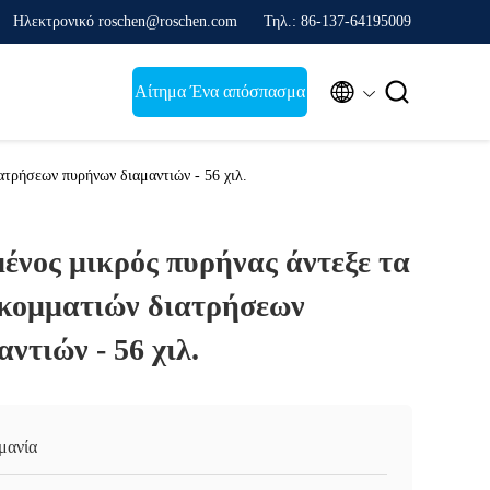
Ηλεκτρονικό roschen@roschen.com
Τηλ.: 86-137-64195009


Αίτημα Ένα απόσπασμα
ατρήσεων πυρήνων διαμαντιών - 56 χιλ.
ένος μικρός πυρήνας άντεξε τα
 κομματιών διατρήσεων
ντιών - 56 χιλ.
μανία