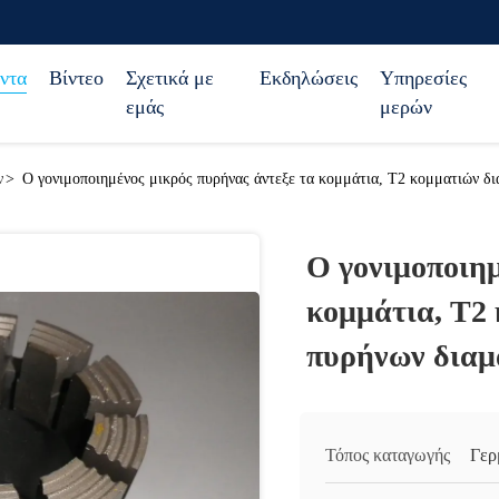
ντα
Βίντεο
Σχετικά με
Εκδηλώσεις
Υπηρεσίες
εμάς
μερών
ν
>
Ο γονιμοποιημένος μικρός πυρήνας άντεξε τα κομμάτια, T2 κομματιών δι
Ο γονιμοποιημ
κομμάτια, T2
πυρήνων διαμα
Τόπος καταγωγής
Γερ