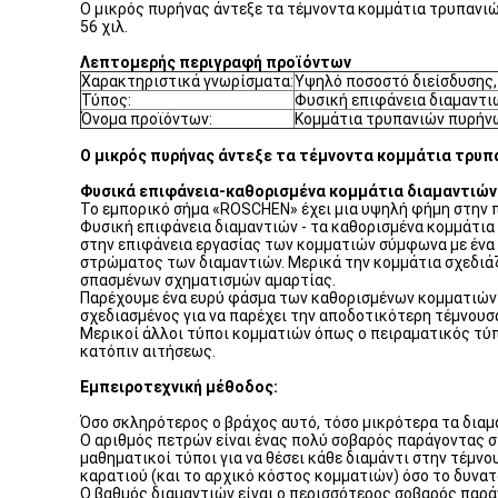
Ο μικρός πυρήνας άντεξε τα τέμνοντα κομμάτια τρυπανιώ
56 χιλ.
Λεπτομερής περιγραφή προϊόντων
Χαρακτηριστικά γνωρίσματα:
Υψηλό ποσοστό διείσδυσης,
Τύπος:
Φυσική επιφάνεια διαμαντι
Όνομα προϊόντων:
Κομμάτια τρυπανιών πυρήν
Ο μικρός πυρήνας άντεξε τα τέμνοντα κομμάτια τρυπ
Φυσικά επιφάνεια-καθορισμένα κομμάτια διαμαντιών
Το εμπορικό σήμα «ROSCHEN» έχει μια υψηλή φήμη στην 
Φυσική επιφάνεια διαμαντιών - τα καθορισμένα κομμάτια
στην επιφάνεια εργασίας των κομματιών σύμφωνα με ένα π
στρώματος των διαμαντιών. Μερικά την κομμάτια σχεδιά
σπασμένων σχηματισμών αμαρτίας.
Παρέχουμε ένα ευρύ φάσμα των καθορισμένων κομματιών ε
σχεδιασμένος για να παρέχει την αποδοτικότερη τέμνου
Μερικοί άλλοι τύποι κομματιών όπως ο πειραματικός τύπ
κατόπιν αιτήσεως.
Εμπειροτεχνική μέθοδος:
Όσο σκληρότερος ο βράχος αυτό, τόσο μικρότερα τα διαμ
Ο αριθμός πετρών είναι ένας πολύ σοβαρός παράγοντας σ
μαθηματικοί τύποι για να θέσει κάθε διαμάντι στην τέμν
καρατιού (και το αρχικό κόστος κομματιών) όσο το δυνατ
Ο βαθμός διαμαντιών είναι ο περισσότερος σοβαρός παράγ