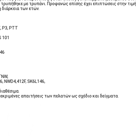
τρυπήθηκε με τρυπάνι. Προφανώς επίσης έχει επιπτώσεις στην τιμή
η διάρκεια των ετών.
T, P3, PTT
S 101
146
TNW,
6, NWD4,412F, SK6L146,
διαθέσιμα.
εκριμένες απαιτήσεις των πελατών ως σχέδιο και δείγματα.