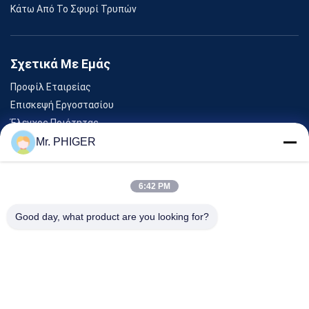
Κάτω Από Το Σφυρί Τρυπών
Σχετικά Με Εμάς
Προφίλ Εταιρείας
Επισκεψή Εργοστασίου
Έλεγχος Ποιότητας
Sitemap
Mr. PHIGER
Επικοινωνήστε Μαζί Μας
6:42 PM
Εκδηλώσεις
Good day, what product are you looking for?
Υποθέσεις
Ειδήσεις