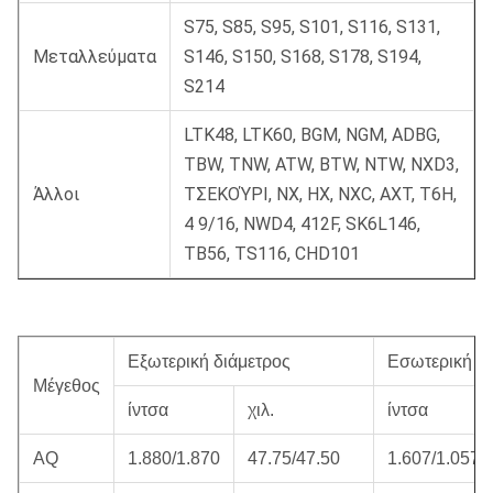
S75, S85, S95, S101, S116, S131,
Μεταλλεύματα
S146, S150, S168, S178, S194,
S214
LTK48, LTK60, BGM, NGM, ADBG,
TBW, TNW, ATW, BTW, NTW, NXD3,
Άλλοι
ΤΣΕΚΟΎΡΙ, NX, HX, NXC, AXT, T6H,
4 9/16, NWD4, 412F, SK6L146,
TB56, TS116, CHD101
Εξωτερική διάμετρος
Εσωτερική δι
Μέγεθος
ίντσα
χιλ.
ίντσα
AQ
1.880/1.870
47.75/47.50
1.607/1.057