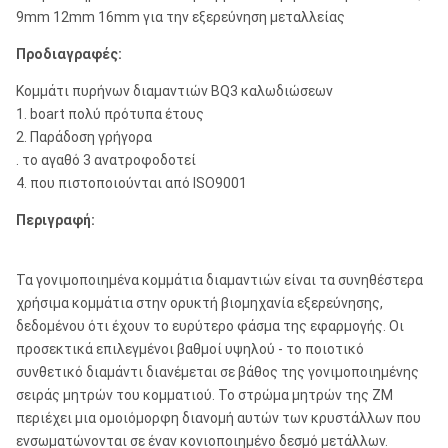
υψηλή
9mm 12mm 16mm για την εξερεύνηση μεταλλείας
επίδοση
Προδιαγραφές:
Κομμάτι
Κομμάτι πυρήνων διαμαντιών BQ3 καλωδιώσεων
9mm,
πυρήνων
1. boart πολύ πρότυπα έτους
Ύψος κορωνών:
12mm, και
Τύπος:
διαμαντιών
2. Παράδοση γρήγορα
16mm
BQ3
. το αγαθό 3 ανατροφοδοτεί
καλωδιώσεω
4. που πιστοποιούνται από ISO9001
Ορυκτή
Περιγραφή:
Πιστοποίηση:
ISO9001
Χρήση:
βιομηχανία
εξερεύνησης
Τα γονιμοποιημένα κομμάτια διαμαντιών είναι τα συνηθέστερα
χρήσιμα κομμάτια στην ορυκτή βιομηχανία εξερεύνησης,
δεδομένου ότι έχουν το ευρύτερο φάσμα της εφαρμογής. Οι
προσεκτικά επιλεγμένοι βαθμοί υψηλού - το ποιοτικό
συνθετικό διαμάντι διανέμεται σε βάθος της γονιμοποιημένης
σειράς μητρών του κομματιού. Το στρώμα μητρών της ZM
περιέχει μια ομοιόμορφη διανομή αυτών των κρυστάλλων που
ενσωματώνονται σε έναν κονιοποιημένο δεσμό μετάλλων.