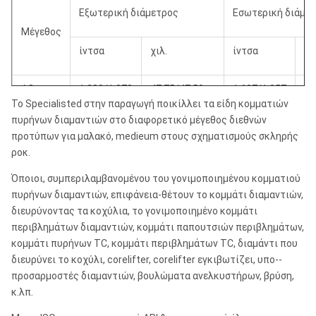
Εξωτερική διάμετρος
Εσωτερική διάμε
Μέγεθος
ίντσα
χιλ.
ίντσα
χι
AQ
1.880/1.870
47.75/47.50
1.607/1.057
27
Το Specialisted στην παραγωγή ποικίλλει τα είδη κομματιών
πυρήνων διαμαντιών στο διαφορετικό μέγεθος διεθνών
BQ
2.350/2.340
59.69/59.44
1.438/1.428
36
προτύπων για μαλακό, medieum στους σχηματισμούς σκληρής
ροκ.
NQ
2.970/2.960
75.44/75.19
1.880/1.870
47
Όποιοι, συμπεριλαμβανομένου του γονιμοποιημένου κομματιού
πυρήνων διαμαντιών, επιφάνεια-θέτουν το κομμάτι διαμαντιών,
HQ
3.770/3.755
95.76/95.38
2.505/2.495
63
διευρύνοντας τα κοχύλια, το γονιμοποιημένο κομμάτι
περιβλημάτων διαμαντιών, κομμάτι παπουτσιών περιβλημάτων,
PQ
4.815/4.795
122.30/121.80
3.350/3.340
85
κομμάτι πυρήνων TC, κομμάτι περιβλημάτων TC, διαμάντι που
διευρύνει το κοχύλι, corelifter, corelifter εγκιβωτίζει, υπο--
προσαρμοστές διαμαντιών, βουλώματα ανελκυστήρων, βρύση,
κ.λπ.