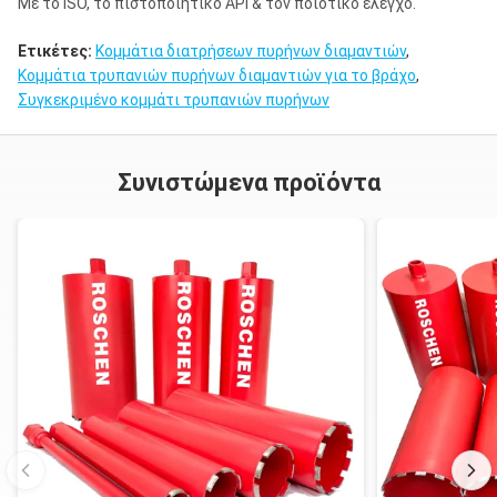
Με το ISO, το πιστοποιητικό API & τον ποιοτικό έλεγχο.
Ετικέτες:
Κομμάτια διατρήσεων πυρήνων διαμαντιών
,
Κομμάτια τρυπανιών πυρήνων διαμαντιών για το βράχο
,
Συγκεκριμένο κομμάτι τρυπανιών πυρήνων
Συνιστώμενα προϊόντα