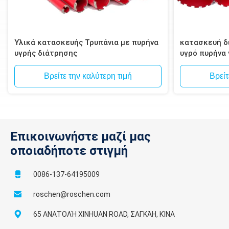
Υλικά κατασκευής Τρυπάνια με πυρήνα
κατασκευή δι
υγρής διάτρησης
υγρό πυρήνα
τοιχοποιία, 
Βρείτε την καλύτερη τιμή
Βρείτ
Επικοινωνήστε μαζί μας
οποιαδήποτε στιγμή
0086-137-64195009
roschen@roschen.com
65 ΑΝΑΤΟΛΉ XINHUAN ROAD, ΣΑΓΚΆΗ, ΚΊΝΑ