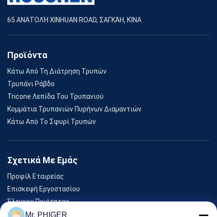
65 ΑΝΑΤΟΛΉ XINHUAN ROAD, ΣΑΓΚΆΗ, ΚΊΝΑ
Προϊόντα
Κάτω Από Τη Διάτρηση Τρυπών
Τρυπάνι Ράβδο
Tricone Λεπίδα Του Τρυπανιού
Κομμάτια Τρυπανιών Πυρήνων Διαμαντιών
Κάτω Από Το Σφυρί Τρυπών
Σχετικά Με Εμάς
Προφίλ Εταιρείας
Επισκεψή Εργοστασίου
Έλεγχος Ποιότητας
Sitemap
Mr. PHIGER