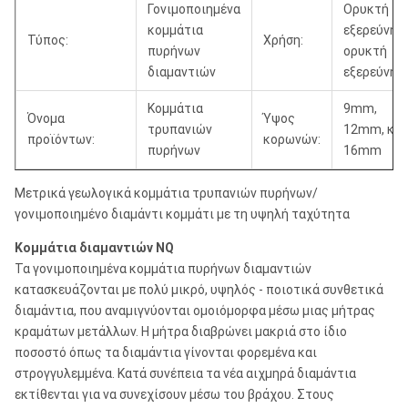
Γονιμοποιημένα
Ορυκτή
κομμάτια
εξερεύνηση
Τύπος:
Χρήση:
πυρήνων
ορυκτή
διαμαντιών
εξερεύνησ
Κομμάτια
9mm,
Όνομα
Ύψος
τρυπανιών
12mm, και
προϊόντων:
κορωνών:
πυρήνων
16mm
Μετρικά γεωλογικά κομμάτια τρυπανιών πυρήνων/
γονιμοποιημένο διαμάντι κομμάτι με τη υψηλή ταχύτητα
Κομμάτια διαμαντιών NQ
Τα γονιμοποιημένα κομμάτια πυρήνων διαμαντιών
κατασκευάζονται με πολύ μικρό, υψηλός - ποιοτικά συνθετικά
διαμάντια, που αναμιγνύονται ομοιόμορφα μέσω μιας μήτρας
κραμάτων μετάλλων. Η μήτρα διαβρώνει μακριά στο ίδιο
ποσοστό όπως τα διαμάντια γίνονται φορεμένα και
στρογγυλεμμένα. Κατά συνέπεια τα νέα αιχμηρά διαμάντια
εκτίθενται για να συνεχίσουν μέσω του βράχου. Στους