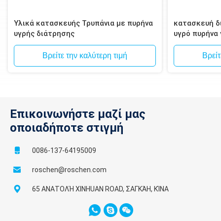
Υλικά κατασκευής Τρυπάνια με πυρήνα
κατασκευή δι
υγρής διάτρησης
υγρό πυρήνα
τοιχοποιία, 
Βρείτε την καλύτερη τιμή
Βρείτ
Επικοινωνήστε μαζί μας
οποιαδήποτε στιγμή
0086-137-64195009
roschen@roschen.com
65 ΑΝΑΤΟΛΉ XINHUAN ROAD, ΣΑΓΚΆΗ, ΚΊΝΑ