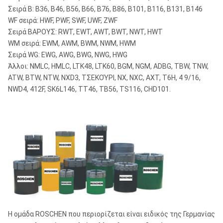
Σειρά Β: B36, B46, B56, B66, B76, B86, B101, B116, B131, B146
WF σειρά: HWF, PWF, SWF, UWF, ZWF
Σειρά ΒΑΡΟΥΣ: RWT, EWT, AWT, BWT, NWT, HWT
WM σειρά: EWM, AWM, BWM, NWM, HWM
Σειρά WG: EWG, AWG, BWG, NWG, HWG
Άλλοι: NMLC, HMLC, LTK48, LTK60, BGM, NGM, ADBG, TBW, TNW,
ATW, BTW, NTW, NXD3, ΤΣΕΚΟΎΡΙ, NX, NXC, AXT, T6H, 4 9/16,
NWD4, 412F, SK6L146, TT46, TB56, TS116, CHD101.
Η ομάδα ROSCHEN που περιορίζεται είναι ειδικός της Γερμανίας