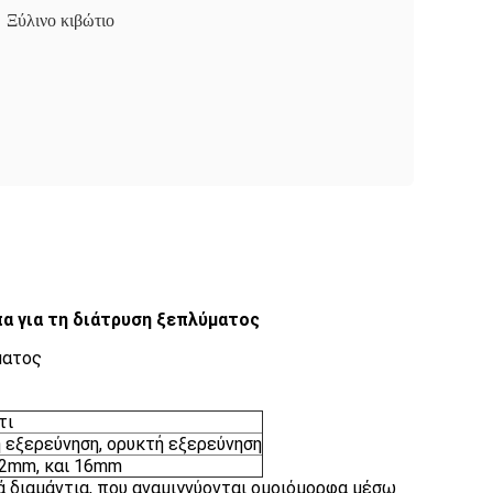
Ξύλινο κιβώτιο
πα για τη διάτρυση ξεπλύματος
ματος
τι
 εξερεύνηση, ορυκτή εξερεύνηση
2mm, και 16mm
ά διαμάντια, που αναμιγνύονται ομοιόμορφα μέσω