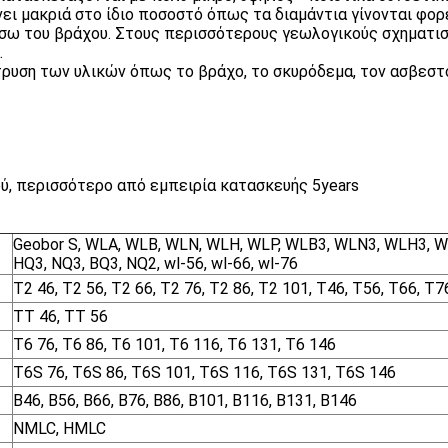
ι μακριά στο ίδιο ποσοστό όπως τα διαμάντια γίνονται φορ
μέσω του βράχου. Στους περισσότερους γεωλογικούς σχηματισ
.
ρυση των υλικών όπως το βράχο, το σκυρόδεμα, τον ασβεστόλι
, περισσότερο από εμπειρία κατασκευής 5years
Geobor S, WLA, WLB, WLN, WLH, WLP, WLB3, WLN3, WLH3, W
HQ3, NQ3, BQ3, NQ2, wl-56, wl-66, wl-76
T2 46, T2 56, T2 66, T2 76, T2 86, T2 101, T46, T56, T66, T7
TT 46, TT 56
T6 76, T6 86, T6 101, T6 116, T6 131, T6 146
T6S 76, T6S 86, T6S 101, T6S 116, T6S 131, T6S 146
B46, B56, B66, B76, B86, B101, B116, B131, B146
NMLC, HMLC