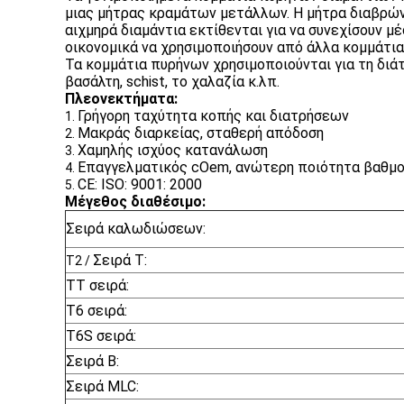
μιας μήτρας κραμάτων μετάλλων. Η μήτρα διαβρώνε
αιχμηρά διαμάντια εκτίθενται για να συνεχίσουν 
οικονομικά να χρησιμοποιήσουν από άλλα κομμάτια
Τα κομμάτια πυρήνων χρησιμοποιούνται για τη διάτ
βασάλτη, schist, το χαλαζία κ.λπ.
Πλεονεκτήματα:
Γρήγορη ταχύτητα κοπής και διατρήσεων
1.
Μακράς διαρκείας, σταθερή απόδοση
2.
Χαμηλής ισχύος κατανάλωση
3.
Επαγγελματικός cOem, ανώτερη ποιότητα βαθμού
4.
CE: ISO: 9001: 2000
5.
Μέγεθος διαθέσιμο:
Σειρά καλωδιώσεων:
Σειρά Τ:
T2 /
TT σειρά:
T6 σειρά:
T6S σειρά:
Σειρά Β:
Σειρά MLC: