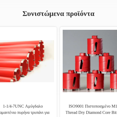
Συνιστώμενα προϊόντα
μαντένιο πυρήνα σετ με
Δάσκαλο πυρήν
ό πρότυπο 1 1/4" νήμα
διαμαντιού που χρησ