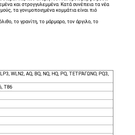
εμένα και στρογγυλεμμένα. Κατά συνέπεια τα νέα
μούς, τα γονιμοποιημένα κομμάτια είναι πιό
θο, το γρανίτη, το μάρμαρο, τον άργιλο, το
LP3, WLN2, AQ, BQ, NQ, HQ, PQ, ΤΕΤΡΆΓΩΝΟ, PQ3,
6, T86