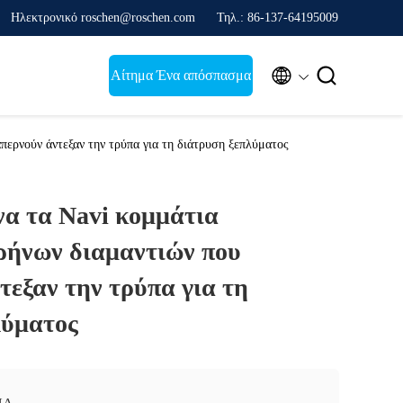
Ηλεκτρονικό roschen@roschen.com
Τηλ.: 86-137-64195009


Αίτημα Ένα απόσπασμα
περνούν άντεξαν την τρύπα για τη διάτρυση ξεπλύματος
να τα Navi κομμάτια
ρήνων διαμαντιών που
τεξαν την τρύπα για τη
λύματος