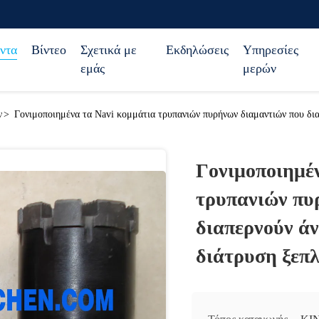
ντα
Βίντεο
Σχετικά με
Εκδηλώσεις
Υπηρεσίες
εμάς
μερών
ν
>
Γονιμοποιημένα τα Navi κομμάτια τρυπανιών πυρήνων διαμαντιών που δια
Γονιμοποιημέ
τρυπανιών πυ
διαπερνούν άν
διάτρυση ξεπ