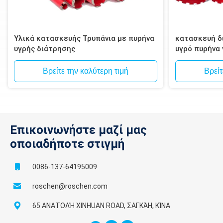
Υλικά κατασκευής Τρυπάνια με πυρήνα
κατασκευή δι
υγρής διάτρησης
υγρό πυρήνα
τοιχοποιία, 
Βρείτε την καλύτερη τιμή
Βρείτ
Επικοινωνήστε μαζί μας
οποιαδήποτε στιγμή
0086-137-64195009
roschen@roschen.com
65 ΑΝΑΤΟΛΉ XINHUAN ROAD, ΣΑΓΚΆΗ, ΚΊΝΑ