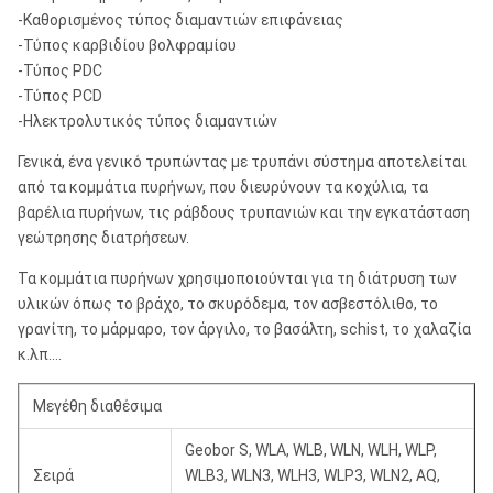
-Καθορισμένος τύπος διαμαντιών επιφάνειας
-Τύπος καρβιδίου βολφραμίου
-Τύπος PDC
-Τύπος PCD
-Ηλεκτρολυτικός τύπος διαμαντιών
Γενικά, ένα γενικό τρυπώντας με τρυπάνι σύστημα αποτελείται
από τα κομμάτια πυρήνων, που διευρύνουν τα κοχύλια, τα
βαρέλια πυρήνων, τις ράβδους τρυπανιών και την εγκατάσταση
γεώτρησης διατρήσεων.
Τα κομμάτια πυρήνων χρησιμοποιούνται για τη διάτρυση των
υλικών όπως το βράχο, το σκυρόδεμα, τον ασβεστόλιθο, το
γρανίτη, το μάρμαρο, τον άργιλο, το βασάλτη, schist, το χαλαζία
κ.λπ….
Μεγέθη διαθέσιμα
Geobor S, WLA, WLB, WLN, WLH, WLP,
Σειρά
WLB3, WLN3, WLH3, WLP3, WLN2, AQ,