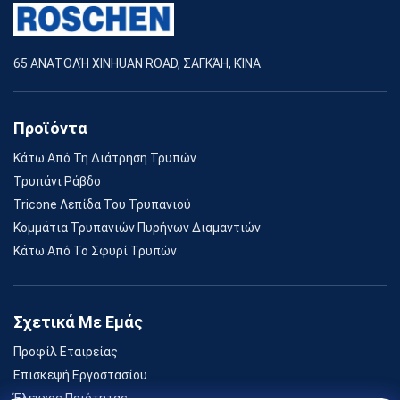
65 ΑΝΑΤΟΛΉ XINHUAN ROAD, ΣΑΓΚΆΗ, ΚΊΝΑ
Προϊόντα
Κάτω Από Τη Διάτρηση Τρυπών
Τρυπάνι Ράβδο
Tricone Λεπίδα Του Τρυπανιού
Κομμάτια Τρυπανιών Πυρήνων Διαμαντιών
Κάτω Από Το Σφυρί Τρυπών
Σχετικά Με Εμάς
Προφίλ Εταιρείας
Επισκεψή Εργοστασίου
Έλεγχος Ποιότητας