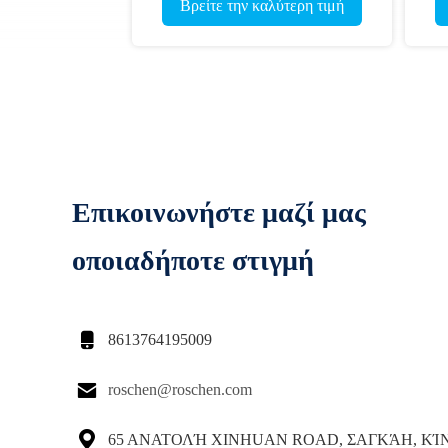
τρυπά τα μέρη μηχανών ορυχείου
τερη τιμή
Βρείτε την καλύτερη τιμή
σφυριών με τρυπάνι
Επικοινωνήστε μαζί μας
οποιαδήποτε στιγμή

8613764195009

roschen@roschen.com

65 ΑΝΑΤΟΛΉ XINHUAN ROAD, ΣΑΓΚΆΗ, ΚΊ