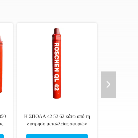
ρί DTH για τη
QL 60 κάτω από το σφυρί τρυπών
σήματος βράχου,
με τη βαλβίδα ποδιών 1200mm
ρεατίων νερού
για τη διάτρηση φρεατίων νερού