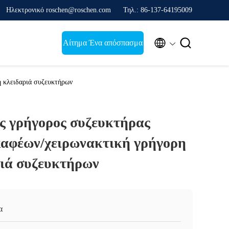
Ηλεκτρονικό roschen@roschen.com
Τηλ.: 86-137-64195009


Αίτημα Ένα απόσπασμα
ή κλειδαριά συζευκτήρων
ς γρήγορος συζευκτήρας
καφέων/χειρωνακτική γρήγορη
ριά συζευκτήρων
α