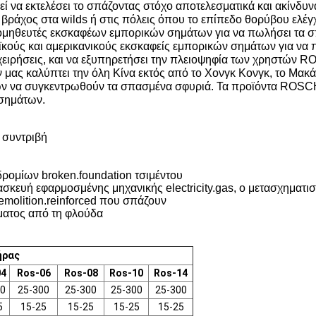
ί να εκτελέσει το σπάζοντας στόχο αποτελεσματικά και ακίνδυν
βράχος στα wilds ή στις πόλεις όπου το επίπεδο θορύβου ελέγ
ομηθευτές εκσκαφέων εμπορικών σημάτων για να πωλήσει τα
κούς και αμερικανικούς εκσκαφείς εμπορικών σημάτων για να π
επιχειρήσεις, και να εξυπηρετήσει την πλειοψηφία των χρηστώ
 μας καλύπτει την όλη Κίνα εκτός από το Χονγκ Κονγκ, το Μακ
ων να συγκεντρωθούν τα σπασμένα σφυριά. Τα προϊόντα ROSCH
σημάτων.
α συντριβή
ρομίων broken.foundation τσιμέντου
τασκευή εφαρμοσμένης μηχανικής electricity.gas, ο μετασχηματ
emolition.reinforced που σπάζουν
σματος από τη φλούδα
ήρας
04
Ros-06
Ros-08
Ros-10
Ros-14
0
25-300
25-300
25-300
25-300
5
15-25
15-25
15-25
15-25