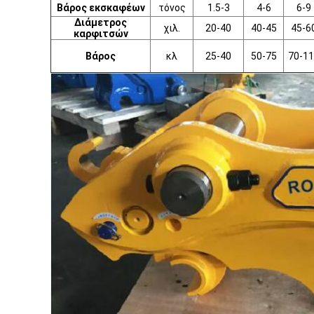
Βάρος εκσκαφέων
τόνος
1.5-3
4-6
6-9
Διάμετρος
χιλ.
20-40
40-45
45-6
καρφιτσών
Βάρος
κλ
25-40
50-75
70-11