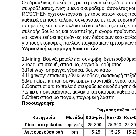
Ο υδραυλικός διακόπτης με το μοναδικό σχέδιο μπορε
σκυροδέματος, ενισχυμένο σκυρόδεμα, άσφαλτος και 
ROSCHEN έχει συνεργαστεί με τους ιαπωνικούς πρ
καθιερώσει τους καλούς συνεργάτες με τους ευρωπαϊ
υπηρεσίες και τα ανταλλακτικά και άλλες σχετικές 
σκληρής δουλειάς και ανάπτυξης, η αγορά προϊόντων
να ικανοποιήσει τις ανάγκες των διάφορων εκσκαφέ
για τους εκσκαφείς πολλών παγκόσμιων εμπορικών 
Υδραυλική εφαρμογή διακοπτών:
1.Mining: Βουνά, μεταλλεία, συντριβή, δευτεροβάθμι
2.road: επισκευή, σπάσιμο, εργασία ιδρύματος
3.Railway: σήραγγα, γέφυρα, βουνό κάτω
4.Highway: επισκευή εθνικών οδών, ανασκαφή πεζοδ
5.Municipal κήποι: συγκεκριμένη συντριβή, νερό, κα
6.Construction: το παλαιό σκυρόδεμα οικοδόμησης d
7.ship επισκευάζοντας: μαλάκιο και σκουριά καθαρί
8.Other: σπάσιμο πάγου, παγωμένη λάσπη
Προδιαγραφή:
Γρήγορος συζευκτ
Κατηγορία
Μονάδα
ROS-μίνι
Ros-02
Ros-
Πίεση πετρελαίου
φραγμός
25-300
25-300
25-30
Λειτουργούσα ροή
lpm
15-25
15-25
15-2