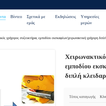
ντα
Βίντεο
Σχετικά με
Εκδηλώσεις
Υπηρεσίες
εμάς
μερών
ικός γρήγορος συζευκτήρας εμποδίου εκσκαφέων/χειρωνακτική γρήγορη διπλ
Χειρωνακτικό
εμποδίου εκσ
διπλή κλειδα
Τόπος καταγωγής
Κίν