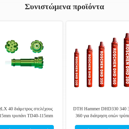
Συνιστώμενα προϊόντα
QL30 QL40 QL50 QL60 QL80
MACH 60 σφυ
κάτω από το σφυρί τρυπών για τη
διάτρηση φυ
διάτρηση λατομείων μεταλλείας
διάτρηση φ