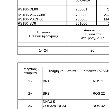
προϊόντων
RS180-QL80
260001
Q
RS180-Mission80
260003
Mis
RS180-MACH80
260005
MA
RS180-SD8
261000
Αντίκτυπος
Εργασία
Συχνότητα
Pressur (φραγμός)
στο φραγμό 17
14-24
20
Μέγεθος
Κνήμη κομματιών
Κώδικας ROSC
σφυριών
1»
BR1
ROS 11
2»
BR2
ROS 22
DHD3.5
3»
COP32/COP34
ROS 32