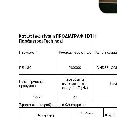
Κατωτέρω είναι η ΠΡΟΔΙΑΓΡΑΦΉ DTH:
Παράμετροι Techincal
Περιγραφή
Κώδικας προϊόντων
Κνήμη κομμα
RS 180
260000
DHD38, CO
Συχνότητα
Πίεση εργασίας
αντίκτυπου στο
Κανο
(φραγμός)
φραγμό 17 (Hz)
14-24
20
Σφυριά που ταιριάζουν με άλλα κομμάτια
Κώδικας
Περιγραφή
Κνήμη 