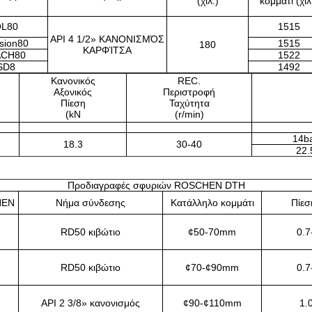
(χιλ.)
κομμάτι (χιλ
L80
1515
API 4 1/2» ΚΑΝΟΝΙΣΜΌΣ
sion80
1515
180
ΚΑΡΦΊΤΣΑ
CH80
1522
SD8
1492
Κανονικός
REC.
Αξονικός
Περιστροφή
Πίεση
Ταχύτητα
(kN
(r/min)
14b
18.3
30-40
22.
Προδιαγραφές σφυριών ROSCHEN DTH
HEN
Νήμα σύνδεσης
Κατάλληλο κομμάτι
Πίεσ
RD50 κιβώτιο
¢50-70mm
0.7
RD50 κιβώτιο
¢70-¢90mm
0.7
API 2 3/8» κανονισμός
¢90-¢110mm
1.