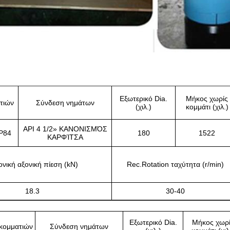
Εξωτερικό Dia.
Μήκος χωρίς
τιών
Σύνδεση νημάτων
(χιλ.)
κομμάτι (χιλ.)
API 4 1/2» ΚΑΝΟΝΙΣΜΌΣ
P84
180
1522
ΚΑΡΦΊΤΣΑ
νική αξονική πίεση (kN)
Rec.Rotation ταχύτητα (r/min)
18.3
30-40
Εξωτερικό Dia.
Μήκος χωρ
κομματιών
Σύνδεση νημάτων