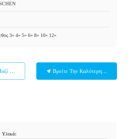
SCHEN
εθος 3» 4» 5» 6» 8» 10» 12»
Μαζί Μας
Βρείτε Την Καλύτερη Τιμή
Υλικό: