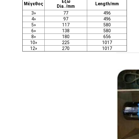
Έξω
Μέγεθος
Length/mm
Dia. /mm
3»
77
496
4»
97
496
5»
117
580
6»
138
580
8»
180
656
10»
225
1017
12»
270
1017