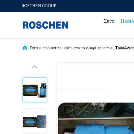
ROSCHEN GROUP
Σπίτι
Προϊό
Σπίτι
>
προϊόντα
>
κάτω από το σφυρί τρυπών
>
Τρυπώντας