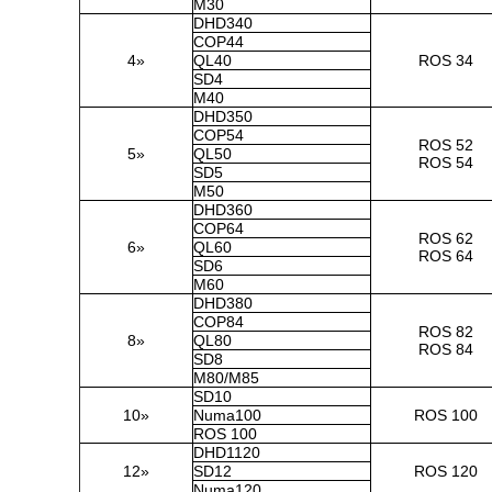
M30
DHD340
COP44
4»
QL40
ROS 34
SD4
M40
DHD350
COP54
ROS 52
5»
QL50
ROS 54
SD5
M50
DHD360
COP64
ROS 62
6»
QL60
ROS 64
SD6
M60
DHD380
COP84
ROS 82
8»
QL80
ROS 84
SD8
M80/M85
SD10
10»
Numa100
ROS 100
ROS 100
DHD1120
12»
SD12
ROS 120
Numa120