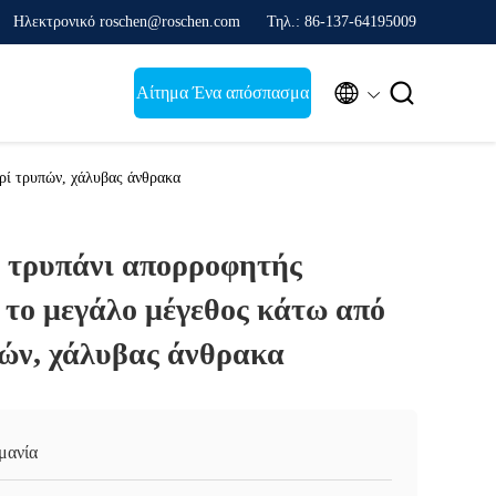
Ηλεκτρονικό roschen@roschen.com
Τηλ.: 86-137-64195009


Αίτημα Ένα απόσπασμα
ρί τρυπών, χάλυβας άνθρακα
 τρυπάνι απορροφητής
 το μεγάλο μέγεθος κάτω από
πών, χάλυβας άνθρακα
μανία