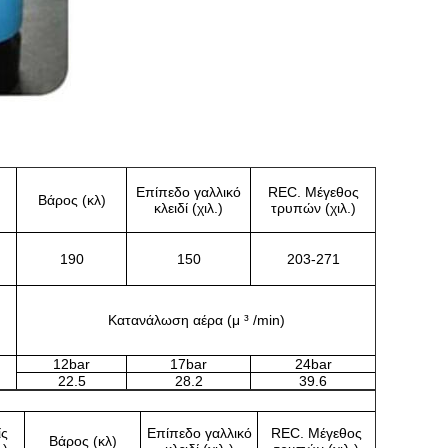
Επίπεδο γαλλικό
REC. Μέγεθος
Βάρος (κλ)
κλειδί (χιλ.)
τρυπών (χιλ.)
190
150
203-271
Κατανάλωση αέρα (μ ³ /min)
12bar
17bar
24bar
22.5
28.2
39.6
ίς
Επίπεδο γαλλικό
REC. Μέγεθος
Βάρος (κλ)