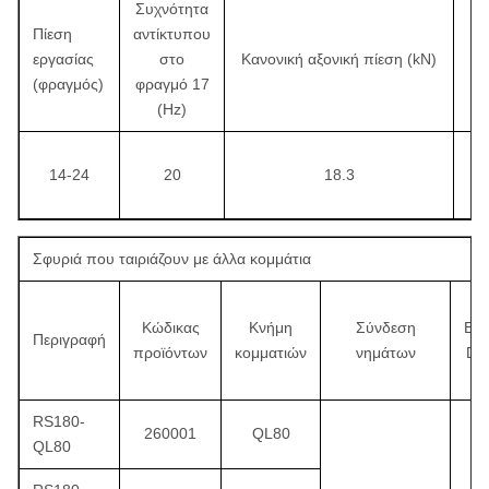
Συχνότητα
Πίεση
αντίκτυπου
εργασίας
στο
Κανονική αξονική πίεση (kN)
(φραγμός)
φραγμό 17
(Hz)
14-24
20
18.3
Σφυριά που ταιριάζουν με άλλα κομμάτια
Κώδικας
Κνήμη
Σύνδεση
Εξω
Περιγραφή
προϊόντων
κομματιών
νημάτων
Dia
RS180-
260001
QL80
QL80