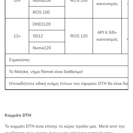
10»
Numa100
ROS 100
κανονισμός
¢3
ROS 100
DHD1120
API 6 5/8»
¢
12»
SD12
ROS 120
κανονισμός
¢4
Numa120
Σημειώσεις:
Το Metzke, νήμα Remet είναι διαθέσιμο!
Οποιαδήποτε ειδική κνήμη τύπων του σφυριού DTH θα είναι διαθέ
Κομμάτι DTH
Το κομμάτι DTH είναι επίσης το κύριο προϊόν μας. Μετά από την