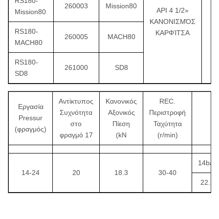
RS180-
260003
Mission80
API 4 1/2»
Mission80
ΚΑΝΟΝΙΣΜΌΣ
RS180-
ΚΑΡΦΊΤΣΑ
260005
MACH80
MACH80
RS180-
261000
SD8
SD8
Αντίκτυπος
Κανονικός
REC.
Εργασία
Συχνότητα
Αξονικός
Περιστροφή
Pressur
στο
Πίεση
Ταχύτητα
(φραγμός)
φραγμό 17
(kN
(r/min)
14bar
14-24
20
18.3
30-40
22.5