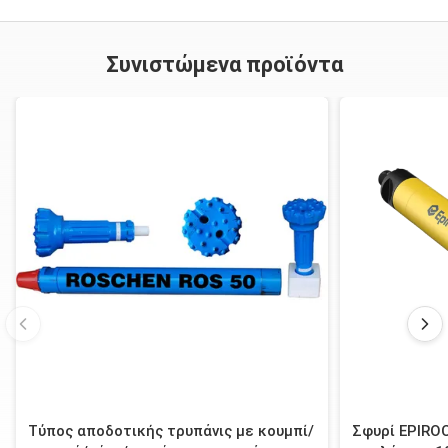
Θα υπάρξει ακριβής επιθεώρηση και δοκιμή για κάθε διαταγή πριν από
να στείλει έξω.
Συνιστώμενα προϊόντα
5.
Μετά από τις υπηρεσίες:
(1). Η ομάδα πωλήσεών μας απάντηση για την ερώτησή σας μέσα σε 24
ώρες (διακοπές που αποκλείονται)
(2). Η τεχνική υποστήριξη θα είναι διαθέσιμη οποτεδήποτε
(3). Η ελεύθερη αντικατάσταση θα παράσχει μιά φορά την αποτυχία που
επιβεβαιώνεται που προκαλείται από την ποιότητα των προϊόντων μας
6.How μπορούμε να εμπιστευθούμε την επιχείρησή σας;
Υποστηρίζουμε κάνω-στην εμπορική ασφάλεια της Κίνας και Alibaba.
Προστατεύοντας την ποιότητα των προϊόντων, την αποστολή εγκαίρως
και το καλυμμένο ποσό σας.
Τύπος αποδοτικής τρυπάνις με κουμπί/
Σφυρί EPIRO