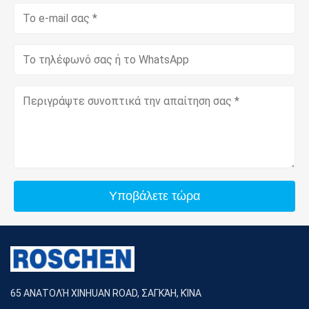
Υποβάλετε τώρα
65 ΑΝΑΤΟΛΉ XINHUAN ROAD, ΣΑΓΚΆΗ, ΚΊΝΑ