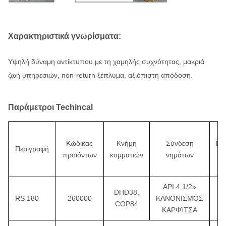
Χαρακτηριστικά γνωρίσματα:
Υψηλή δύναμη αντίκτυπου με τη χαμηλής συχνότητας, μακριά
ζωή υπηρεσιών, non-return ξέπλυμα, αξιόπιστη απόδοση.
Παράμετροι Techincal
Κώδικας
Κνήμη
Σύνδεση
Εξ
Περιγραφή
προϊόντων
κομματιών
νημάτων
Dia
API 4 1/2»
DHD38,
RS 180
260000
ΚΑΝΟΝΙΣΜΌΣ
COP84
ΚΑΡΦΊΤΣΑ