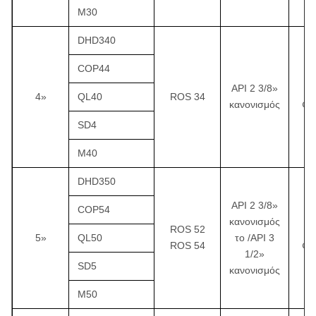
M30
DHD340
COP44
API 2 3/8»
¢
4»
QL40
ROS 34
κανονισμός
¢1
SD4
M40
DHD350
API 2 3/8»
COP54
κανονισμός
ROS 52
¢
5»
QL50
το /API 3
ROS 54
¢1
1/2»
SD5
κανονισμός
M50