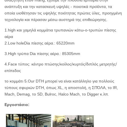
αναζήτηση ετών mang, έχουμε την πλούσια εμπειρία στην
ανάπτυξη και την κατασκευή υψηλές - ποιοτικά προϊόντα, τα
οποία υιοθέτησαν τις υψηλής ποιότητας πρώτες ύλες, προηγμένη
τεχνολογία και πέρασαν μέσω αυστηρά της επιθεώρησης.
1.high και χαμηλά κομμάτια τρυπανιών κάτω-ο-τρυπών πίεσης
αέρα
2.Low holeDia πίεσης αέρα.: 65220mm
3.High τρύπα Dia πίεσης αέρα.: 85305mm
4.Face τύπος: κέντρο πτώσης/κοίλος/κυρτός/διπλός μετρητής/
επίπεδος
το κομμάτι 5.Our DTH μπορεί να είναι κατάλληλο για πολλούς
τύπους σφυριών DTH, όπως XL, η αποστολή, η ΣΠΌΛΑ, το IR,
Mach, Demag, το SD, Bulroc, Halco Mach, το Digger κ.λπ.
Εργοστάσιο: