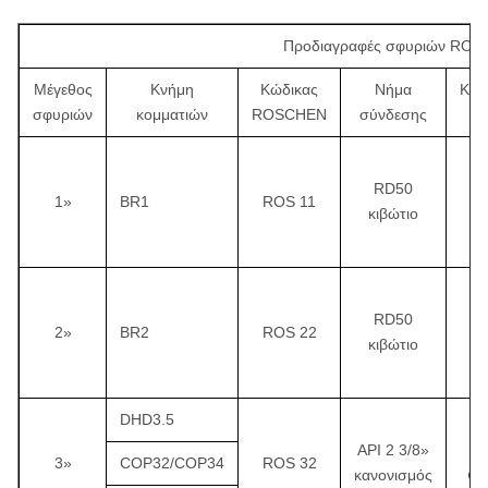
Προδιαγραφές σφυριών RO
Μέγεθος
Κνήμη
Κώδικας
Νήμα
Κατ
σφυριών
κομματιών
ROSCHEN
σύνδεσης
κο
RD50
1»
BR1
ROS 11
κιβώτιο
7
RD50
2»
BR2
ROS 22
κιβώτιο
¢
DHD3.5
API 2 3/8»
3»
COP32/COP34
ROS 32
κανονισμός
¢1