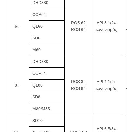
DHD360
COP64
ROS 62
API 3 1/2»
¢
6»
QL60
ROS 64
κανονισμός
¢1
SD6
M60
DHD380
COP84
ROS 82
API 4 1/2»
¢
8»
QL80
ROS 84
κανονισμός
¢2
SD8
M80/M85
SD10
API 6 5/8»
¢