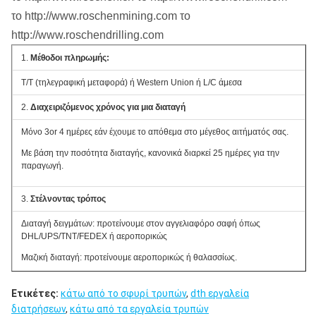
το http://www.roschenmining.com το
http://www.roschendrilling.com
1.
Μέθοδοι πληρωμής:
T/T (τηλεγραφική μεταφορά) ή Western Union ή L/C άμεσα
2.
Διαχειριζόμενος χρόνος για μια διαταγή
Μόνο 3or 4 ημέρες εάν έχουμε το απόθεμα στο μέγεθος αιτήματός σας.
Με βάση την ποσότητα διαταγής, κανονικά διαρκεί 25 ημέρες για την
παραγωγή.
3.
Στέλνοντας τρόπος
Διαταγή δειγμάτων: προτείνουμε στον αγγελιαφόρο σαφή όπως
DHL/UPS/TNT/FEDEX ή αεροπορικώς
Μαζική διαταγή: προτείνουμε αεροπορικώς ή θαλασσίως.
4.
Ποιοτικός έλεγχος
Ετικέτες:
κάτω από το σφυρί τρυπών
,
dth εργαλεία
διατρήσεων
,
κάτω από τα εργαλεία τρυπών
Έχουμε πεπειραμένο QC μας.