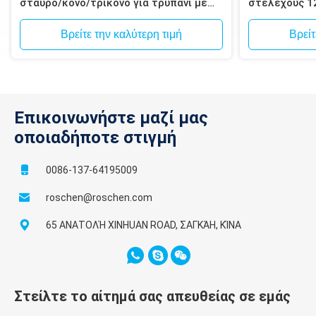
σταυρό/κόνο/τρικόνο για τρυπάνι με
στελέχους 1
σφυρί
Spline για δ
μεταλλεύματ
Βρείτε την καλύτερη τιμή
Βρείτ
Επικοινωνήστε μαζί μας
οποιαδήποτε στιγμή
0086-137-64195009
roschen@roschen.com
65 ΑΝΑΤΟΛΉ XINHUAN ROAD, ΣΑΓΚΆΗ, ΚΊΝΑ
Στείλτε το αίτημά σας απευθείας σε εμάς