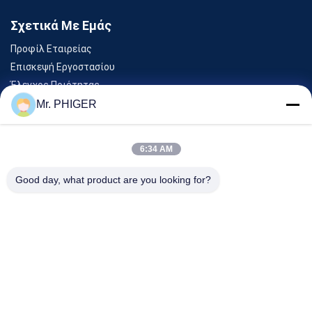
Σχετικά Με Εμάς
Προφίλ Εταιρείας
Επισκεψή Εργοστασίου
Έλεγχος Ποιότητας
Sitemap
Mr. PHIGER
Επικοινωνήστε Μαζί Μας
6:34 AM
Εκδηλώσεις
Good day, what product are you looking for?
Υποθέσεις
Ειδήσεις
Επικοινωνήστε Μαζί Μας
Τηλ.:
0086-137-64195009