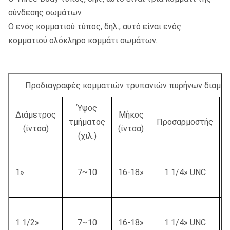
σύνδεσης σωμάτων.
Ο ενός κομματιού τύπος, δηλ., αυτό είναι ενός
κομματιού ολόκληρο κομμάτι σωμάτων.
Προδιαγραφές κομματιών τρυπανιών πυρήνων διαμαν
Ύψος
Διάμετρος
Μήκος
τμήματος
Προσαρμοστής
(ίντσα)
(ίντσα)
(χιλ.)
1»
7~10
16-18»
1 1/4» UNC
1 1/2»
7~10
16-18»
1 1/4» UNC