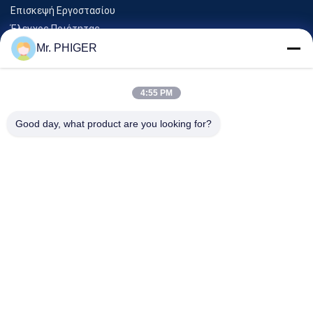
Επισκεψή Εργοστασίου
Έλεγχος Ποιότητας
Sitemap
Mr. PHIGER
Επικοινωνήστε Μαζί Μας
4:55 PM
Εκδηλώσεις
Good day, what product are you looking for?
Υποθέσεις
Ειδήσεις
Επικοινωνήστε Μαζί Μας
Τηλ.:
0086-137-64195009