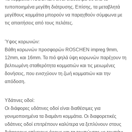
NTW, NXD3, ΤΣΕΚΟΎΡΙ, NX, NXC,
τυποποιημένα μεγέθη διάτρυσης. Επίσης, τα μεταβλητά
Άλλοι:
AXT, T6H, 4 9/16, NWD4, 412F,
μεγέθους κομμάτια μπορούν να παραχθούν σύμφωνα με
SK6L146, TT46, TB56, TS116,
τις απαιτήσεις από τους πελάτες.
CHD101.
Ύψος κορωνών:
Βάθη κορωνών προσφορών ROSCHEN impreg 9mm,
12mm, και 16mm. Τα πιό ψηλά ύψη κορωνών παρέχουν τη
βελτιωμένη σταθερότητα κομματιών και τις μειωμένες
δονήσεις, που ενισχύουν τη ζωή κομματιών και την
απόδοση.
Υδάτινες οδοί:
Οι διάφορες υδάτινες οδοί είναι διαθέσιμες για
γονιμοποιημένα τα διαμάντι κομμάτια. Οι διαφορετικές
υδάτινες οδοί επιτρέπουν καλύτερα να ξεπλύνουν στους