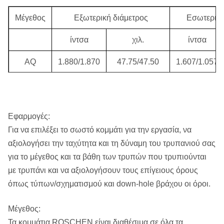
Σειρά Τ:
T36, T46, T56, T66, T76, T86
Μέγεθος
Εξωτερική διάμετρος
Εσωτερική
Z46, Z56, Z66, Z76, Z86, Z101, Z116,
Σειρά Ζ:
ίντσα
χιλ.
ίντσα
Z131, Z146
AQ
1.880/1.870
47.75/47.50
1.607/1.057
B36, B46, B56, B66, B76, B86, B101,
Σειρά Β:
B116, B131, B146
BQ
2.350/2.340
59.69/59.44
1.438/1.428
WF σειρά:
HWF, PWF, SWF, UWF, ZWF
NQ
2.970/2.960
75.44/75.19
1.880/1.870
Εφαρμογές:
Σειρά
HQ
3.770/3.755
95.76/95.38
2.505/2.495
RWT, EWT, AWT, BWT, NWT, HWT
Για να επιλέξει το σωστό κομμάτι για την εργασία, να
ΒΑΡΟΥΣ:
αξιολογήσει την ταχύτητα και τη δύναμη του τρυπανιού σας
PQ
4.815/4.795
122.30/121.80
3.350/3.340
για το μέγεθος και τα βάθη των τρυπών που τρυπιούνται
WM σειρά:
EWM, AWM, BWM, NWM, HWM
με τρυπάνι και να αξιολογήσουν τους επίγειους όρους
Σειρά WG:
EWG, AWG, BWG, NWG, HWG
όπως τύπων/σχηματισμού και down-hole βράχου οι όροι.
NMLC, HMLC, LTK48, LTK60, BGM,
Μέγεθος:
NGM, ADBG, TBW, TNW, ATW, BTW,
Τα κομμάτια ROSCHEN είναι διαθέσιμα σε όλα τα