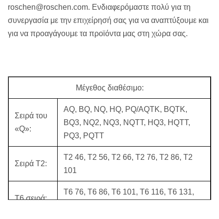
roschen@roschen.com. Ενδιαφερόμαστε πολύ για τη
συνεργασία με την επιχείρησή σας για να αναπτύξουμε και
για να προαγάγουμε τα προϊόντα μας στη χώρα σας.
Μέγεθος διαθέσιμο:
AQ, BQ, NQ, HQ, PQ/AQTK, BQTK,
Σειρά του
BQ3, NQ2, NQ3, NQTT, HQ3, HQTT,
«Q»:
PQ3, PQTT
T2 46, T2 56, T2 66, T2 76, T2 86, T2
Σειρά T2:
101
T6 76, T6 86, T6 101, T6 116, T6 131,
T6 σειρά:
T6 146, T6S 101, T6S 116