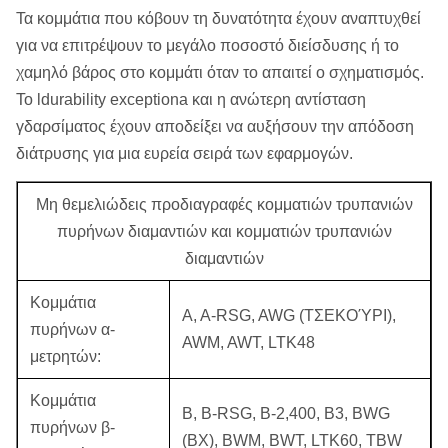
Τα κομμάτια που κόβουν τη δυνατότητα έχουν αναπτυχθεί
για να επιτρέψουν το μεγάλο ποσοστό διείσδυσης ή το
χαμηλό βάρος στο κομμάτι όταν το απαιτεί ο σχηματισμός.
Το ldurability exceptiona και η ανώτερη αντίσταση
γδαρσίματος έχουν αποδείξει να αυξήσουν την απόδοση
διάτρυσης για μια ευρεία σειρά των εφαρμογών.
Μη θεμελιώδεις προδιαγραφές κομματιών τρυπανιών
πυρήνων διαμαντιών και κομματιών τρυπανιών
διαμαντιών
Κομμάτια
Α, Α-RSG, AWG (ΤΣΕΚΟΎΡΙ),
πυρήνων α-
AWM, AWT, LTK48
μετρητών:
Κομμάτια
Β, Β-RSG, Β-2,400, B3, BWG
πυρήνων β-
(BX), BWM, BWT, LTK60, TBW