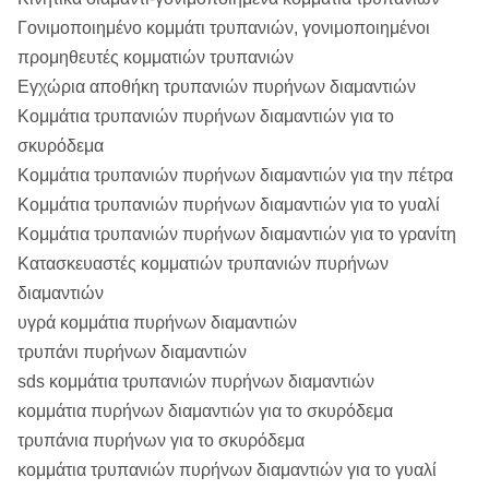
soil&ice, μαλακός ψαμμίτης, αμμώδης
Γονιμοποιημένο κομμάτι τρυπανιών, γονιμοποιημένοι
σχιστόλιθος, claystone, αμμώδης
προμηθευτές κομματιών τρυπανιών
ασβεστόλιθος, μαλακό schist, MED-
Εγχώρια αποθήκη τρυπανιών πυρήνων διαμαντιών
σκληρός ψαμμίτης, siltstone, αλλούβιες
Κομμάτια τρυπανιών πυρήνων διαμαντιών για το
αποθέσεις, calcitic ασβεστόλιθος
σκυρόδεμα
Κομμάτια τρυπανιών πυρήνων διαμαντιών για την πέτρα
2
μαλακός σχιστόλιθος, κιμωλία, marly
Κομμάτια τρυπανιών πυρήνων διαμαντιών για το γυαλί
σχιστόλιθος, MED-σκληρός
Κομμάτια τρυπανιών πυρήνων διαμαντιών για το γρανίτη
ασβεστόλιθος, αλατισμένο, παγωμένο
Κατασκευαστές κομματιών τρυπανιών πυρήνων
soil&ice, μαλακός ψαμμίτης, αμμώδης
διαμαντιών
σχιστόλιθος, claystone, αμμώδης
υγρά κομμάτια πυρήνων διαμαντιών
ασβεστόλιθος, μαλακό schist, MED-
τρυπάνι πυρήνων διαμαντιών
σκληρός ψαμμίτης, siltstone, αλλούβιες
sds κομμάτια τρυπανιών πυρήνων διαμαντιών
αποθέσεις, calcitic ασβεστόλιθος
κομμάτια πυρήνων διαμαντιών για το σκυρόδεμα
τρυπάνια πυρήνων για το σκυρόδεμα
1
άμμος, μαλακός σχιστόλιθος, κιμωλία,
κομμάτια τρυπανιών πυρήνων διαμαντιών για το γυαλί
marly σχιστόλιθος, MED-σκληρός