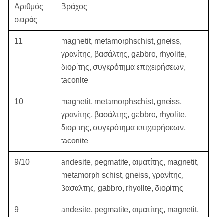
Αριθμός
Βράχος
πυρήνων
UWF-πολύ, UWF-απότομα
σειράς
μετρητών:
11
magnetit, metamorphschist, gneiss,
Κομμάτια
Z-
γρανίτης, βασάλτης, gabbro, rhyolite,
πυρήνων
ZWF-πολύ, ZWF-απότομα
διορίτης, συγκρότημα επιχειρήσεων,
μετρητών:
taconite
T36, TT46, T2-46, TB56, TT56,
Τ, TT, μετρικά
10
magnetit, metamorphschist, gneiss,
T2-56, T2-66, T2-76, T2-76
κομμάτια
γρανίτης, βασάλτης, gabbro, rhyolite,
CORELINE, T2-86, T2-86
πυρήνων σειράς
διορίτης, συγκρότημα επιχειρήσεων,
CORELINE, T2-101, CORELINE
T2 &TB:
taconite
T2-101
9/10
andesite, pegmatite, αιματίτης, magnetit,
T6 μετρικά
T6-76, T6-86, T6-101, T6-116,
metamorph schist, gneiss, γρανίτης,
κομμάτια
T6-131, T6-146
βασάλτης, gabbro, rhyolite, διορίτης
πυρήνων σειράς:
9
andesite, pegmatite, αιματίτης, magnetit,
T6S μετρικά