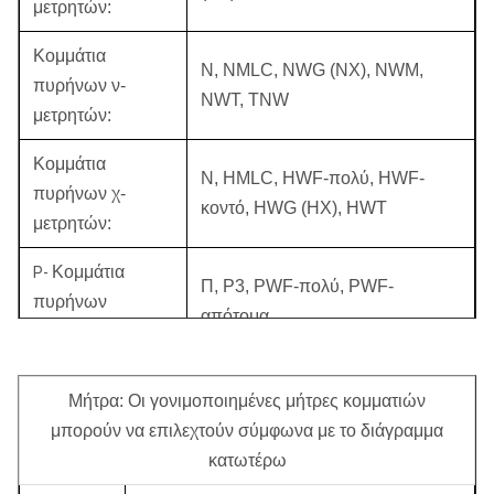
μετρητών:
Κομμάτια
Ν, NMLC, NWG (NX), NWM,
πυρήνων ν-
NWT, TNW
μετρητών:
Κομμάτια
Ν, HMLC, HWF-πολύ, HWF-
πυρήνων χ-
κοντό, HWG (HX), HWT
μετρητών:
Κομμάτια
P-
Π, P3, PWF-πολύ, PWF-
πυρήνων
απότομα
μετρητών:
Κομμάτια
S-
Μήτρα: Οι γονιμοποιημένες μήτρες κομματιών
πυρήνων
SWF-πολύ, SWF-απότομα
μπορούν να επιλεχτούν σύμφωνα με το διάγραμμα
μετρητών:
κατωτέρω
Κομμάτια
U-