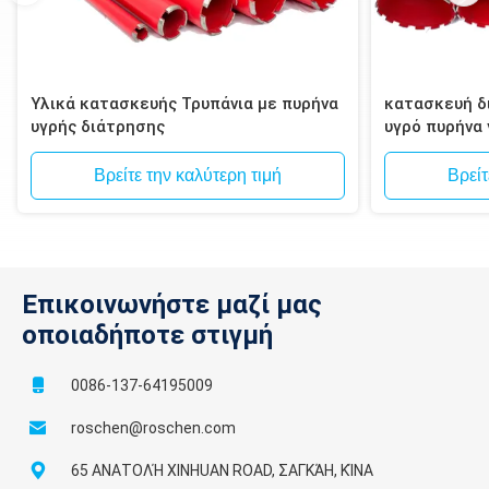
Υλικά κατασκευής Τρυπάνια με πυρήνα
κατασκευή δι
υγρής διάτρησης
υγρό πυρήνα
τοιχοποιία, 
Βρείτε την καλύτερη τιμή
Βρείτ
Επικοινωνήστε μαζί μας
οποιαδήποτε στιγμή
0086-137-64195009
roschen@roschen.com
65 ΑΝΑΤΟΛΉ XINHUAN ROAD, ΣΑΓΚΆΗ, ΚΊΝΑ