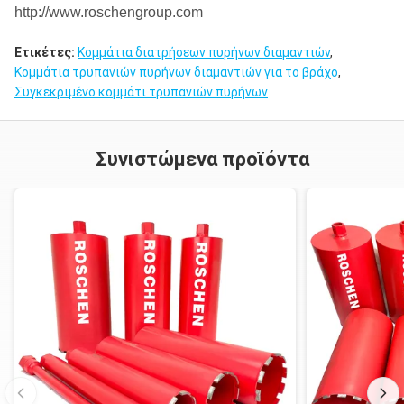
http://www.roschengroup.com
Ετικέτες:
Κομμάτια διατρήσεων πυρήνων διαμαντιών
,
Κομμάτια τρυπανιών πυρήνων διαμαντιών για το βράχο
,
Συγκεκριμένο κομμάτι τρυπανιών πυρήνων
Συνιστώμενα προϊόντα