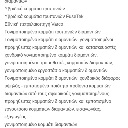
διαμαντιών
Σειρά Β:
αιματίτης
B101, B116, B131, B146
Υβριδικά κομμάτια τρυπανιών
Υβριδικά κομμάτια τρυπανιών FuseTek
6/7
MED-σκληρός ασβεστόλιθος, σκληρός
WF σειρά:
HWF, PWF, SWF, UWF, ZWF
Εθνική πετρελαιοπηγή Varco
ασβεστόλιθος, σκληρός σχιστόλιθος,
Γονιμοποιημένο κομμάτι τρυπανιών διαμαντιών
RWT, EWT, AWT, BWT, NWT,
δολομιτικός ασβεστόλιθος, schist,
Σειρά ΒΑΡΟΥΣ:
Γονιμοποιημένο κομμάτι διαμαντιών, γονιμοποιημένοι
HWT
serpentine, σκληρά & schist μίκας,
προμηθευτές κομματιών διαμαντιών και κατασκευαστές
πυριτικός ασβεστόλιθος, δολομίτης,
WM σειρά:
EWM, AWM, BWM, NWM
χονδρικό γονιμοποιημένο κομμάτι διαμαντιών,
μάρμαρο, peridotite
γονιμοποιημένοι προμηθευτές κομματιών διαμαντιών,
Σειρά WG:
EWG, AWG, BWG, NWG, HWG
6
MED-σκληρός ασβεστόλιθος, σκληρός
γονιμοποιημένο εργοστάσιο κομματιών διαμαντιών
ασβεστόλιθος, σκληρός σχιστόλιθος,
NMLC, HMLC, LTK48, LTK60,
Γονιμοποιημένο κομμάτι διαμαντιών, χονδρικός διάφορος
δολομιτικός ασβεστόλιθος, schist,
BGM, NGM, ADBG, TBW, TNW,
υψηλός - εμποτισμένα ποιότητα προϊόντα κομματιών
serpentine, σκληρά & schist μίκας,
ATW, BTW, NTW, NXD3,
διαμαντιών από τους σφαιρικούς γονιμοποιημένους
πυριτικός ασβεστόλιθος, δολομίτης,
Άλλοι:
ΤΣΕΚΟΎΡΙ, NX, NXC, AXT,
προμηθευτές κομματιών διαμαντιών και εμποτισμένο
μάρμαρο, peridotite
T6H, 4 9/16, NWD4, 412F,
εργοστάσιο κομματιών διαμαντιών, εισαγωγέας,
SK6L146, TT46, TB56, TS116,
εξαγωγέας
5
claystone, αμμώδης ασβεστόλιθος,
CHD101.
γονιμοποιημένο κομμάτι διαμαντιών