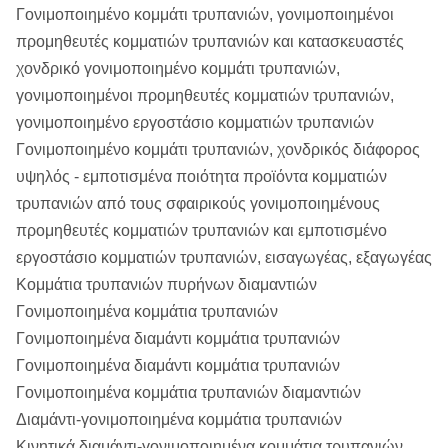
μαλακό schist, MED-σκληρός ψαμμίτης,
Γονιμοποιημένο κομμάτι τρυπανιών, γονιμοποιημένοι
siltstone, αλλούβιες αποθέσεις, calcitic
Προσαρμοσμένα
CDDA, DCAMA, Crealius, και
προμηθευτές κομματιών τρυπανιών και κατασκευαστές
ασβεστόλιθος, MED-σκληρός
πρότυπα
μεγέθη του ISO.
χονδρικό γονιμοποιημένο κομμάτι τρυπανιών,
ασβεστόλιθος, σκληρός ασβεστόλιθος,
γονιμοποιημένοι προμηθευτές κομματιών τρυπανιών,
σκληρός σχιστόλιθος, δολομιτικός
γονιμοποιημένο εργοστάσιο κομματιών τρυπανιών
ασβεστόλιθος
Γονιμοποιημένο κομμάτι τρυπανιών, χονδρικός διάφορος
υψηλός - εμποτισμένα ποιότητα προϊόντα κομματιών
4
claystone, αμμώδης ασβεστόλιθος,
τρυπανιών από τους σφαιρικούς γονιμοποιημένους
μαλακό schist, MED-σκληρός ψαμμίτης,
προμηθευτές κομματιών τρυπανιών και εμποτισμένο
siltstone, αλλούβιες αποθέσεις, calcitic
εργοστάσιο κομματιών τρυπανιών, εισαγωγέας, εξαγωγέας
ασβεστόλιθος, MED-σκληρός
Κομμάτια τρυπανιών πυρήνων διαμαντιών
ασβεστόλιθος, σκληρός ασβεστόλιθος,
Γονιμοποιημένα κομμάτια τρυπανιών
σκληρός σχιστόλιθος, δολομιτικός
Γονιμοποιημένα διαμάντι κομμάτια τρυπανιών
ασβεστόλιθος
Γονιμοποιημένα διαμάντι κομμάτια τρυπανιών
3
μαλακός σχιστόλιθος, κιμωλία, marly
Γονιμοποιημένα κομμάτια τρυπανιών διαμαντιών
σχιστόλιθος, MED-σκληρός
Διαμάντι-γονιμοποιημένα κομμάτια τρυπανιών
ασβεστόλιθος, αλατισμένο, παγωμένο
Κινητικά διαμάντι-γονιμοποιημένα κομμάτια τρυπανιών