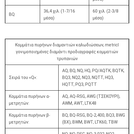
36,4 χιλ. (1-7/16
60 χιλ. (2-3/8
BQ
μέσα)
μέσα)
60 χιλ. (2-3/8
BQTK
40,7 χιλ. (1-5/8 μέσα)
μέσα)
Κομμάτια πυρήνων διαμαντιών καλωδιώσεων, metricl
75,7 χιλ. (3
γονιμοποιημένες διαμάντι προδιαγραφές κομματιών
NQ
47,6 χιλ. (1-7/8 μέσα)
μέσα)
τρυπανιών
75,7 χιλ. (3
AQ, BQ, NQ, HQ, PQ/AQTK, BQTK,
NQTK (NQ2»)
50,6 χιλ. (2 μέσα)
μέσα)
Σειρά του «Q»:
BQ3, NQ2, NQ3, NQTT, HQ3,
HQTT, PQ3, PQTT
75,7 χιλ. (3
NQ3
45 χιλ. (1-3/8 μέσα)
μέσα)
Κομμάτια πυρήνων α-
AQ, AQ-RSG, AWG (ΤΣΕΚΟΎΡΙ),
μετρητών:
AWM, AWT, LTK48
96 χιλ. (3-3/8
HQ
63,5 χιλ. (2-1/2 μέσα)
μέσα)
Κομμάτια πυρήνων β-
BQ, BQ-RSG, BQ-2,400, BQ3, BWG
μετρητών:
(BX), BWM, BWT, LTK60, TBW
96 χιλ. (3-3/8
HQ3
61,1 χιλ. (2-3/8 μέσα)
μέσα)