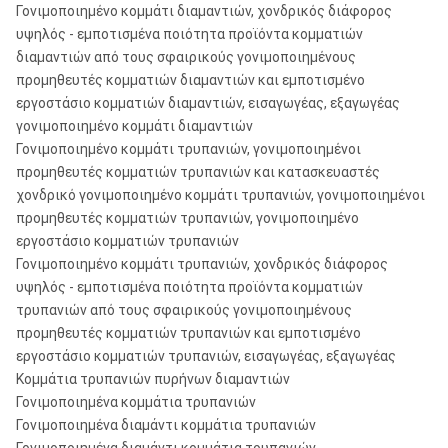
Γονιμοποιημένο κομμάτι διαμαντιών, χονδρικός διάφορος
T36, T46, T56, T66, T76, T86,
Σειρά Τ:
υψηλός - εμποτισμένα ποιότητα προϊόντα κομματιών
T101
διαμαντιών από τους σφαιρικούς γονιμοποιημένους
προμηθευτές κομματιών διαμαντιών και εμποτισμένο
TT46, TT56, TT66, TT76, TT86,
TT σειρά:
εργοστάσιο κομματιών διαμαντιών, εισαγωγέας, εξαγωγέας
TT101
γονιμοποιημένο κομμάτι διαμαντιών
T2 46, T2 56, T2 66, T2 76, T2
Γονιμοποιημένο κομμάτι τρυπανιών, γονιμοποιημένοι
Σειρά T2:
86, T2 101
προμηθευτές κομματιών τρυπανιών και κατασκευαστές
χονδρικό γονιμοποιημένο κομμάτι τρυπανιών, γονιμοποιημένοι
Μετρικά κομμάτια
προμηθευτές κομματιών τρυπανιών, γονιμοποιημένο
TB36, TB46, TB56, TB66, TB76,
πυρήνων σειράς
εργοστάσιο κομματιών τρυπανιών
TB86, TB101
φυματίωσης:
Γονιμοποιημένο κομμάτι τρυπανιών, χονδρικός διάφορος
υψηλός - εμποτισμένα ποιότητα προϊόντα κομματιών
T6 μετρικά κομμάτια
T6-76, T6-86, T6-101, T6-116,
τρυπανιών από τους σφαιρικούς γονιμοποιημένους
πυρήνων σειράς:
T6-131, T6-146
προμηθευτές κομματιών τρυπανιών και εμποτισμένο
εργοστάσιο κομματιών τρυπανιών, εισαγωγέας, εξαγωγέας
T6S μετρικά κομμάτια
T6S-76, T6S-86, T6S-101, T6S-
Κομμάτια τρυπανιών πυρήνων διαμαντιών
πυρήνων σειράς:
116, T6S-131, T6S-146
Γονιμοποιημένα κομμάτια τρυπανιών
Κομμάτια (is03552-1)
Γονιμοποιημένα διαμάντι κομμάτια τρυπανιών
B36, B46, B56, B66, B76, B86,
μετρικά πυρήνα σειράς