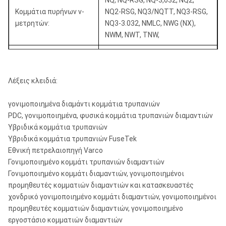
NQ, NQ-RSG, NQ-3,032, NQ2,
Κομμάτια πυρήνων ν-
NQ2-RSG, NQ3/NQTT, NQ3-RSG,
122,6 χιλ. (4-7/8
PQ3
85 χιλ. (3-3/8 μέσα)
μετρητών:
NQ3-3.032, NMLC, NWG (NX),
μέσα)
NWM, NWT, TNW,
122,6 χιλ. (4-7/8
PQ3
83 χιλ. (3-1/4 μέσα)
HQ, HQ-rsg, HQ-3,830, HQ-3,895,
μέσα)
Κομμάτια πυρήνων χ-
HQ3/HQTT, hq3-rsg, HQ3-3.895,
μετρητών:
HMLC, HWF-πολύ, HWF-κοντό,
Λέξεις κλειδιά:
HWG (HX), HWT
γονιμοποιημένα διαμάντι κομμάτια τρυπανιών
Κομμάτια πυρήνων π-
PQ, PQ3, PWF-πολύ, PWF-
PDC, γονιμοποιημένα, φυσικά κομμάτια τρυπανιών διαμαντιών
μετρητών:
απότομα
Υβριδικά κομμάτια τρυπανιών
Υβριδικά κομμάτια τρυπανιών FuseTek
Κομμάτια πυρήνων s-
SWF-πολύ, SWF-απότομα
Εθνική πετρελαιοπηγή Varco
μετρητών:
Γονιμοποιημένο κομμάτι τρυπανιών διαμαντιών
Γονιμοποιημένο κομμάτι διαμαντιών, γονιμοποιημένοι
Κομμάτια πυρήνων u-
UWF-πολύ, UWF-απότομα
προμηθευτές κομματιών διαμαντιών και κατασκευαστές
μετρητών:
χονδρικό γονιμοποιημένο κομμάτι διαμαντιών, γονιμοποιημένοι
Κομμάτια πυρήνων ζ-
προμηθευτές κομματιών διαμαντιών, γονιμοποιημένο
ZWF-πολύ, ZWF-απότομα
μετρητών:
εργοστάσιο κομματιών διαμαντιών