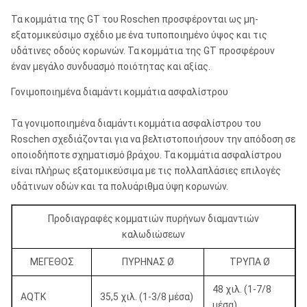
Τα κομμάτια της GT του Roschen προσφέρονται ως μη-
εξατομικεύσιμο σχέδιο με ένα τυποποιημένο ύψος και τις
υδάτινες οδούς κορωνών. Τα κομμάτια της GT προσφέρουν
έναν μεγάλο συνδυασμό ποιότητας και αξίας.
Γονιμοποιημένα διαμάντι κομμάτια ασφαλίστρου
Τα γονιμοποιημένα διαμάντι κομμάτια ασφαλίστρου του
Roschen σχεδιάζονται για να βελτιστοποιήσουν την απόδοση σε
οποιοδήποτε σχηματισμό βράχου. Τα κομμάτια ασφαλίστρου
είναι πλήρως εξατομικεύσιμα με τις πολλαπλάσιες επιλογές
υδάτινων οδών και τα πολυάριθμα ύψη κορωνών.
Προδιαγραφές κομματιών πυρήνων διαμαντιών
καλωδιώσεων
ΜΕΓΕΘΟΣ
ΠΥΡΗΝΑΣ Ø
ΤΡΥΠΑ Ø
48 χιλ. (1-7/8
AQTK
35,5 χιλ. (1-3/8 μέσα)
μέσα)