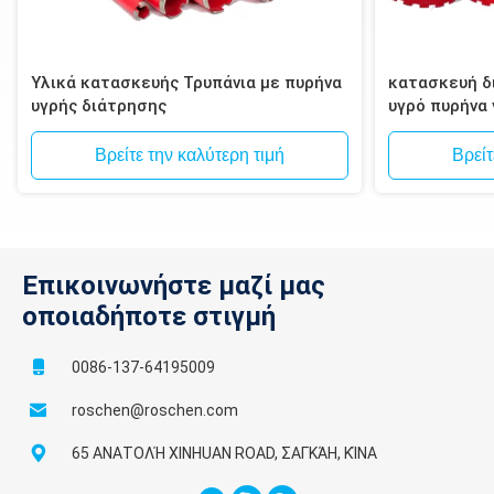
Υλικά κατασκευής Τρυπάνια με πυρήνα
κατασκευή δι
υγρής διάτρησης
υγρό πυρήνα
τοιχοποιία, 
Βρείτε την καλύτερη τιμή
Βρείτ
Επικοινωνήστε μαζί μας
οποιαδήποτε στιγμή
0086-137-64195009
roschen@roschen.com
65 ΑΝΑΤΟΛΉ XINHUAN ROAD, ΣΑΓΚΆΗ, ΚΊΝΑ