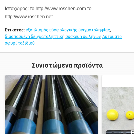
Ιστοχώρος: το http://www.roschen.com το
http://www.roschen.net
Ετικέτες:
εξοπλισμός εδαφολογικής δειγματοληψίας
,
διασπασμένη δειγματοληπτική συσκευή σωλήνων
,
Αυτόματο
σφυρί ταξιδιού
Συνιστώμενα προϊόντα