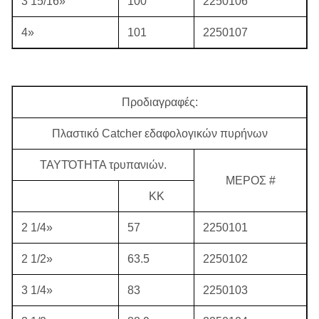
3 15/16»
100
2250106
4»
101
2250107
Προδιαγραφές:
Πλαστικό Catcher εδαφολογικών πυρήνων
ΤΑΥΤΌΤΗΤΑ τρυπανιών.
ΜΕΡΟΣ #
ΚΚ
2 1/4»
57
2250101
2 1/2»
63.5
2250102
3 1/4»
83
2250103