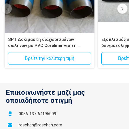
SPT Δοκιμαστή διαχωρισμένων
Εξοπλισμός 
σωλήνων με PVC Coreliner για τη
δειγματοληψ
δοκιμή εδάφους
συσκευή δει
Βρείτε την καλύτερη τιμή
Βρείτ
Επικοινωνήστε μαζί μας
οποιαδήποτε στιγμή
0086-137-64195009
roschen@roschen.com