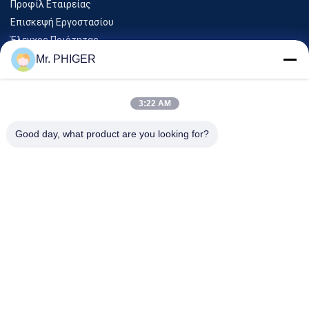
Προφίλ Εταιρείας
Επισκεψή Εργοστασίου
Έλεγχος Ποιότητας
Sitemap
Mr. PHIGER
Επικοινωνήστε Μαζί Μας
3:22 AM
Εκδηλώσεις
Good day, what product are you looking for?
Υποθέσεις
Ειδήσεις
Επικοινωνήστε Μαζί Μας
Τηλ.:
0086-137-64195009