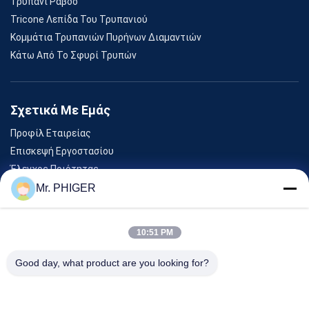
Τρυπάνι Ράβδο
Tricone Λεπίδα Του Τρυπανιού
Κομμάτια Τρυπανιών Πυρήνων Διαμαντιών
Κάτω Από Το Σφυρί Τρυπών
Σχετικά Με Εμάς
Προφίλ Εταιρείας
Επισκεψή Εργοστασίου
Έλεγχος Ποιότητας
Sitemap
Mr. PHIGER
Επικοινωνήστε Μαζί Μας
10:51 PM
Εκδηλώσεις
Good day, what product are you looking for?
Υποθέσεις
Ειδήσεις