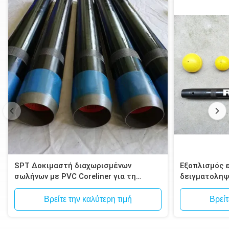
SPT Δοκιμαστή διαχωρισμένων
Εξοπλισμός 
σωλήνων με PVC Coreliner για τη
δειγματοληψ
δοκιμή εδάφους
συσκευή δει
Βρείτε την καλύτερη τιμή
Βρείτ