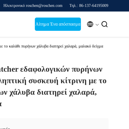
Ηλεκτρονικό roschen@roschen.com
Τηλ.: 86-137-64195009


Αίτημα Ένα απόσπασμα
ε το καλάθι πυρήνων χάλυβα διατηρεί χαλαρά, μαλακό δείγμα
atcher εδαφολογικών πυρήνων
ηπτική συσκευή κίτρινη με το
ων χάλυβα διατηρεί χαλαρά,
α