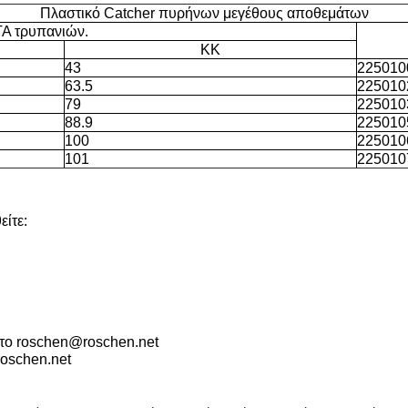
Πλαστικό Catcher πυρήνων μεγέθους αποθεμάτων
 τρυπανιών.
ΚΚ
43
225010
63.5
225010
79
225010
88.9
225010
100
225010
101
225010
ίτε:
 το roschen@roschen.net
roschen.net