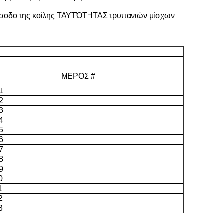
 είσοδο της κοίλης ΤΑΥΤΌΤΗΤΑΣ τρυπανιών μίσχων
ΜΕΡΟΣ #
1
2
3
4
5
6
7
8
9
0
1
2
3