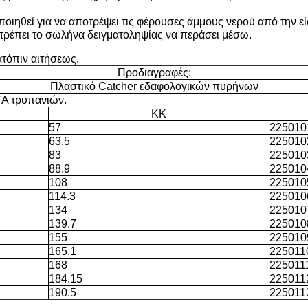
οιηθεί για να αποτρέψει τις φέρουσες άμμους νερού από την
πιτρέπει το σωλήνα δειγματοληψίας να περάσει μέσω.
ατόπιν αιτήσεως.
Προδιαγραφές:
Πλαστικό Catcher εδαφολογικών πυρήνων
 τρυπανιών.
ΚΚ
57
225010
63.5
225010
83
225010
88.9
225010
108
225010
114.3
225010
134
225010
139.7
225010
155
225010
165.1
225011
168
225011
184.15
225011
190.5
225011