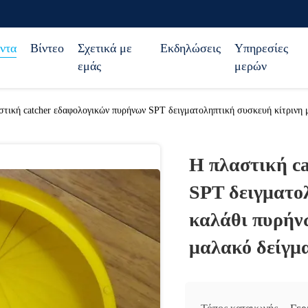
ντα
Βίντεο
Σχετικά με
Εκδηλώσεις
Υπηρεσίες
εμάς
μερών
στική catcher εδαφολογικών πυρήνων SPT δειγματοληπτική συσκευή κίτρινη μ
Η πλαστική c
SPT δειγματολ
καλάθι πυρήν
μαλακό δείγμ