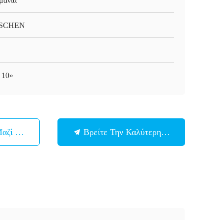
μανία
SCHEN
- 10»
Μαζί Μας
Βρείτε Την Καλύτερη Τιμή