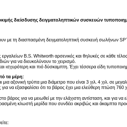
κιμής διείσδυσης δειγματοληπτικών συσκευών τυποποιη
σουν με τη διασπασμένη δειγματοληπτική συσκευή σωλήνων SPT
ις εργαλείων B.S. Whitworth αρσενικές και θηλυκές σε κάθε τέλο
διών για να διευκολύνουν το χειρισμό.
ι και ισχυρότερη και πιό δύσκαμπτη. Έχει τέσσερα είδη τυποπο
πό τα μέρη:
ια αξονική τρύπα μια διάμετρο που είναι 3 χιλ. 4 χιλ. σε μεγα
 να εξασφαλίσει ότι το βάρος έχει μια ελεύθερη πτώση 760 χιλ
ο βάρος για να μειωθεί με την ελάχιστη αντίσταση, και για να 
ερασμένη κλωστή μερίδα που συνδέει ακριβώς και άκαμπτα προ
ίτε: