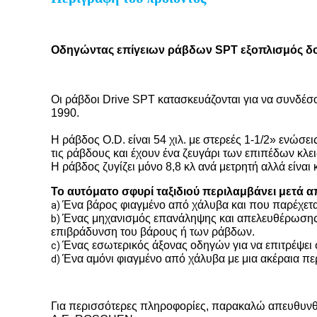
Οδηγώντας επίγειων ράβδων SPT εξοπλισμός δο
Οι ράβδοι Drive SPT κατασκευάζονται για να συνδέ
1990.
Η ράβδος O.D. είναι 54 χιλ. με στερεές 1-1/2» ενώσε
τις ράβδους και έχουν ένα ζευγάρι των επιπέδων κλει
Η ράβδος ζυγίζει μόνο 8,8 κλ ανά μετρητή αλλά είνα
Το αυτόματο σφυρί ταξιδιού περιλαμβάνει μετά α
Ένα βάρος φιαγμένο από χάλυβα και που παρέχεται μ
a)
Ένας μηχανισμός επανάληψης και απελευθέρωσης για
b)
επιβράδυνση του βάρους ή των ράβδων.
Ένας εσωτερικός άξονας οδηγών για να επιτρέψει στ
c)
Ένα αμόνι φιαγμένο από χάλυβα με μια ακέραια π
d)
Για περισσότερες πληροφορίες, παρακαλώ απευθυνθε