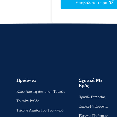
Υποβάλετε τώρα
Προϊόντα
Σχετικά Με
Εμάς
Κάτω Από Τη Διάτρηση Τρυπών
Προφίλ Εταιρείας
Τρυπάνι Ράβδο
Επισκεψή Εργοστασ
Tricone Λεπίδα Του Τρυπανιού
Ίου
Έλεγχος Ποιότητας