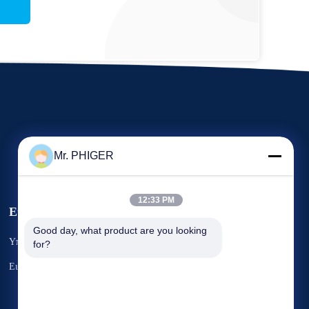
Mr. PHIGER
12:33 PM
Εκδηλώσεις
Αίτημα Ένα
Good day, what product are you looking 
Υποθέσεις
for?
απόσπασμα
Τηλ.:
86-137-64195009
Ειδήσεις
Φαξ: 86-021-54380177



