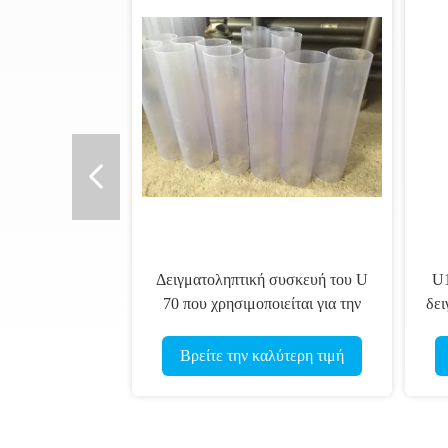
Δειγματοληπτική συσκευή του U
U1
70 που χρησιμοποιείται για την
δει
περιβαλλοντική διάτρυση
εδαφολογικών δειγμάτων
Βρείτε την καλύτερη τιμή