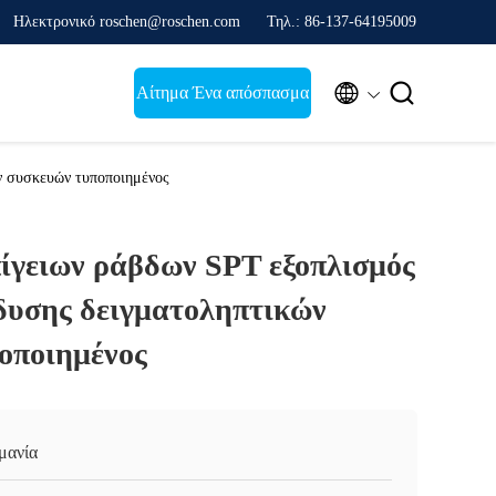
Ηλεκτρονικό roschen@roschen.com
Τηλ.: 86-137-64195009


Αίτημα Ένα απόσπασμα
ν συσκευών τυποποιημένος
ίγειων ράβδων SPT εξοπλισμός
σδυσης δειγματοληπτικών
οποιημένος
μανία