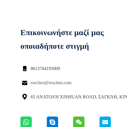
Επικοινωνήστε μαζί μας
οποιαδήποτε στιγμή

8613764195009

roschen@roschen.com

65 ΑΝΑΤΟΛΉ XINHUAN ROAD, ΣΑΓΚΆΗ, ΚΊ