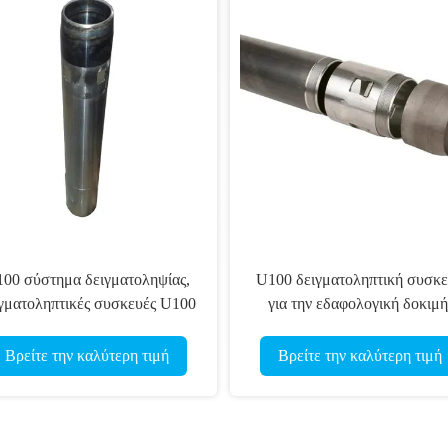
00 σύστημα δειγματοληψίας,
U100 δειγματοληπτική συσκ
γματοληπτικές συσκευές U100
για την εδαφολογική δοκιμή
δειγματοληπτική συσκευή το
70 που χρησιμοποιείται για τ
Βρείτε την καλύτερη τιμή
Βρείτε την καλύτερη τιμή
περιβαλλοντική διάτρυση
εδαφολογικών δειγμάτων