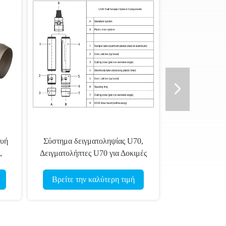
ευή
Σύστημα δειγματοληψίας U70,
,
Δειγματολήπτες U70 για Δοκιμές
υ U
Εδάφους, Γεωτεχνική
ην
δειγματοληψία εδάφους
Βρείτε την καλύτερη τιμή