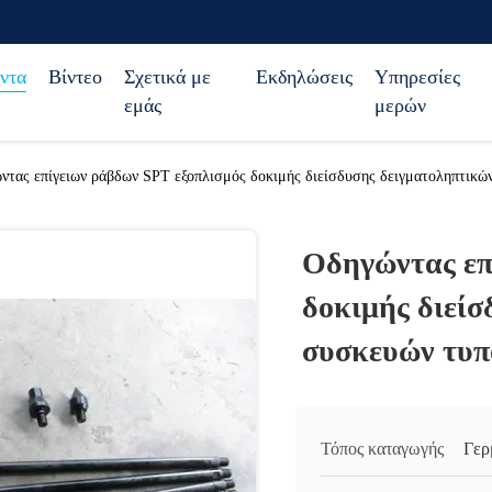
ντα
Βίντεο
Σχετικά με
Εκδηλώσεις
Υπηρεσίες
εμάς
μερών
ντας επίγειων ράβδων SPT εξοπλισμός δοκιμής διείσδυσης δειγματοληπτικώ
Οδηγώντας επ
δοκιμής διεί
συσκευών τυπ
Τόπος καταγωγής
Γερ