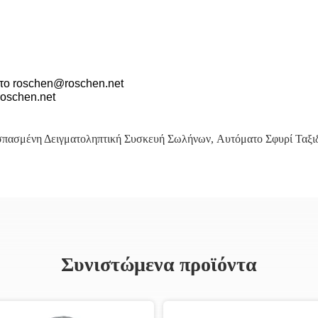
 το roschen@roschen.net
roschen.net
σπασμένη Δειγματοληπτική Συσκευή Σωλήνων
,
Αυτόματο Σφυρί Ταξι
Συνιστώμενα προϊόντα