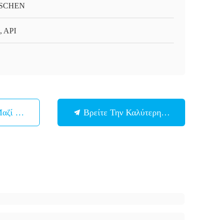
SCHEN
, API
Μαζί Μας
Βρείτε Την Καλύτερη Τιμή