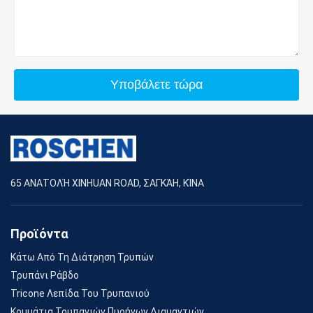
Υποβάλετε τώρα
65 ΑΝΑΤΟΛΉ XINHUAN ROAD, ΣΑΓΚΆΗ, ΚΊΝΑ
Προϊόντα
Κάτω Από Τη Διάτρηση Τρυπών
Τρυπάνι Ράβδο
Tricone Λεπίδα Του Τρυπανιού
Κομμάτια Τρυπανιών Πυρήνων Διαμαντιών