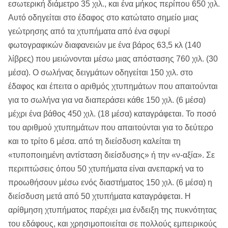
εσωτερική διάμετρο 35 χιλ., και ένα μήκος περίπου 650 χιλ.
Αυτό οδηγείται στο έδαφος στο κατώτατο σημείο μιας
γεώτρησης από τα χτυπήματα από ένα σφυρί
φωτογραφικών διαφανειών με ένα βάρος 63,5 κλ (140
λίβρες) που μειώνονται μέσω μιας απόστασης 760 χιλ. (30
μέσα). Ο σωλήνας δειγμάτων οδηγείται 150 χιλ. στο
έδαφος και έπειτα ο αριθμός χτυπημάτων που απαιτούνται
για το σωλήνα για να διαπεράσει κάθε 150 χιλ. (6 μέσα)
μέχρι ένα βάθος 450 χιλ. (18 μέσα) καταγράφεται. Το ποσό
του αριθμού χτυπημάτων που απαιτούνται για το δεύτερο
και το τρίτο 6 μέσα. από τη διείσδυση καλείται τη
«τυποποιημένη αντίσταση διείσδυσης» ή την «ν-αξία». Σε
περιπτώσεις όπου 50 χτυπήματα είναι ανεπαρκή να το
προωθήσουν μέσω ενός διαστήματος 150 χιλ. (6 μέσα) η
διείσδυση μετά από 50 χτυπήματα καταγράφεται. Η
αρίθμηση χτυπήματος παρέχει μια ένδειξη της πυκνότητας
του εδάφους, και χρησιμοποιείται σε πολλούς εμπειρικούς