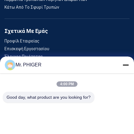
Κάτω Από Το Σφυρί Τρυπών
Σχετικά Με Εμάς
Προφίλ Εταιρείας
Επισκεψή Εργοστασίου
Έλεγχος Ποιότητας
Sitemap
Mr. PHIGER
Επικοινωνήστε Μαζί Μας
4:00 PM
Εκδηλώσεις
Good day, what product are you looking for?
Υποθέσεις
Ειδήσεις