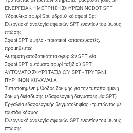
Τρυπώντας με τρυπάνι υπηρεσίες, βαθμολογήσεις SPT
ΕΝΕΡΓΕΙΑΚΉ ΜΈΤΡΗΣΗ ΣΦΥΡΙΏΝ NCDOT SPT
Υδραυλικό σφυρί Spt, υδραυλικό σφυρί Spt
Ενεργειακή αναλογία σφυριών SPT εναντίον του ύψους
πτώσης
Σφυρί SPT, υψηλό - ποιοτικοί κατασκευαστές,
προμηθευτές
Αυτόματη αποδοτικότητα σφυριών SPT νέα
Σφυρί SPT, αυτόματο σφυρί ταξιδιού SPT
ΑΥΤΌΜΑΤΟ ΣΦΥΡΊ ΤΑΞΙΔΙΟΎ SPT - ΤΡΥΠΆΝΙ
ΠΥΡΉΝΩΝ KUVAWALA
Τυποποιημένη μέθοδος δοκιμής για την τυποποιημένη
δοκιμή διείσδυσης (εδαφολογική δειγματοληψία SPT)
Εργαλεία εδαφολογικής δειγματοληψίας - τρυπώντας με
τρυπάνι κόσμος
Ενεργειακή αναλογία σφυριών SPT εναντίον του ύψους
πτώσης