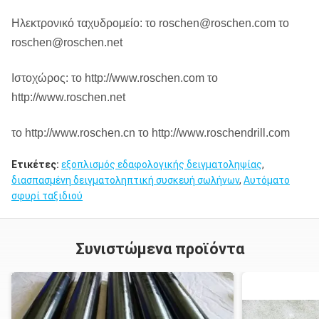
Ηλεκτρονικό ταχυδρομείο: το roschen@roschen.com το
roschen@roschen.net
Ιστοχώρος: το http://www.roschen.com το
http://www.roschen.net
το http://www.roschen.cn το http://www.roschendrill.com
Ετικέτες:
εξοπλισμός εδαφολογικής δειγματοληψίας
,
διασπασμένη δειγματοληπτική συσκευή σωλήνων
,
Αυτόματο
σφυρί ταξιδιού
Συνιστώμενα προϊόντα