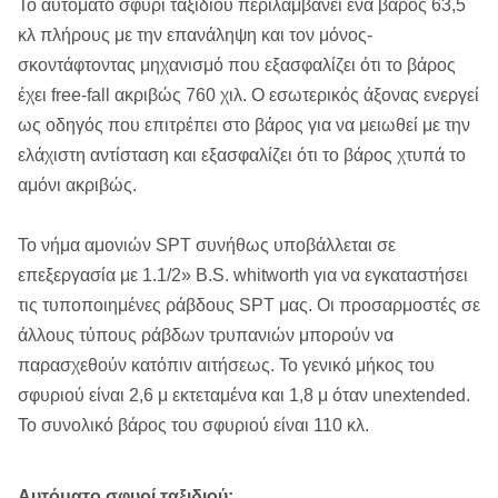
Το αυτόματο σφυρί ταξιδιού περιλαμβάνει ένα βάρος 63,5
κλ πλήρους με την επανάληψη και τον μόνος-
σκοντάφτοντας μηχανισμό που εξασφαλίζει ότι το βάρος
έχει free-fall ακριβώς 760 χιλ. Ο εσωτερικός άξονας ενεργεί
ως οδηγός που επιτρέπει στο βάρος για να μειωθεί με την
ελάχιστη αντίσταση και εξασφαλίζει ότι το βάρος χτυπά το
αμόνι ακριβώς.
Το νήμα αμονιών SPT συνήθως υποβάλλεται σε
επεξεργασία με 1.1/2» B.S. whitworth για να εγκαταστήσει
τις τυποποιημένες ράβδους SPT μας. Οι προσαρμοστές σε
άλλους τύπους ράβδων τρυπανιών μπορούν να
παρασχεθούν κατόπιν αιτήσεως. Το γενικό μήκος του
σφυριού είναι 2,6 μ εκτεταμένα και 1,8 μ όταν unextended.
Το συνολικό βάρος του σφυριού είναι 110 κλ.
Αυτόματο σφυρί ταξιδιού: