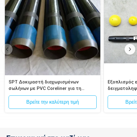
SPT Δοκιμαστή διαχωρισμένων
Εξοπλισμός 
σωλήνων με PVC Coreliner για τη
δειγματοληψ
δοκιμή εδάφους
συσκευή δει
Βρείτε την καλύτερη τιμή
Βρείτ