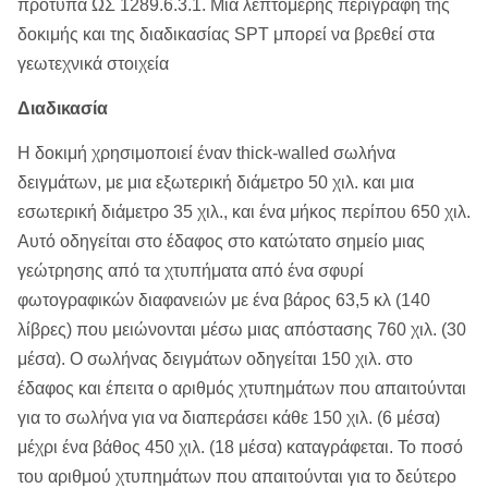
πρότυπα ΩΣ 1289.6.3.1. Μια λεπτομερής περιγραφή της
δοκιμής και της διαδικασίας SPT μπορεί να βρεθεί στα
γεωτεχνικά στοιχεία
Διαδικασία
Η δοκιμή χρησιμοποιεί έναν thick-walled σωλήνα
δειγμάτων, με μια εξωτερική διάμετρο 50 χιλ. και μια
εσωτερική διάμετρο 35 χιλ., και ένα μήκος περίπου 650 χιλ.
Αυτό οδηγείται στο έδαφος στο κατώτατο σημείο μιας
γεώτρησης από τα χτυπήματα από ένα σφυρί
φωτογραφικών διαφανειών με ένα βάρος 63,5 κλ (140
λίβρες) που μειώνονται μέσω μιας απόστασης 760 χιλ. (30
μέσα). Ο σωλήνας δειγμάτων οδηγείται 150 χιλ. στο
έδαφος και έπειτα ο αριθμός χτυπημάτων που απαιτούνται
για το σωλήνα για να διαπεράσει κάθε 150 χιλ. (6 μέσα)
μέχρι ένα βάθος 450 χιλ. (18 μέσα) καταγράφεται. Το ποσό
του αριθμού χτυπημάτων που απαιτούνται για το δεύτερο