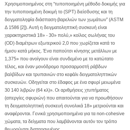
Χρησιμοποιημένος στη “τυποποιημένη μέθοδο δοκιμής για
την τυποποιημένη δοκιμή το (SPT) διείσδυσης και τη
δειγματοληψία διάσπαση-βαρελιών των χωμάτων” (ASTM
Δ 1586 [2]). Αυτή η δειγματοληπτική συσκευή είναι
χαρακτηριστικά 18» - 30» πολύ,» κοίλος σωλήνας του
(OD) διαμέτρων εξωτερικού 2,0 που χωρίζεται κατά το
ήμισυ κατά μήκος. Ένα παπούτσι κίνησης μετάλλων με
1,375» που ανοίγουν είναι συνδεμένο με το κατώτατο
τέλος, και έναν μονόδρομο προσαρμοστή ράβδων
βαλβίδων και τρυπανιών στο κεφάλι δειγματοληπτικών
συσκευών. Οδηγείται στο έδαφος με ένα σφυρί μειωμένα
30 140 λιβρών (64 κλ)». Οι αριθμήσεις χτυπήματος
(απεργίες σφυριών) που απαιτούνται για να προωθήσουν
τη δειγματοληπτική συσκευή συνολικά 18» μετριούνται και
αναφέρονται. Γενικά χρησιμοποιημένα για τα non-cohesive
χώματα, τα δείγματα που λαμβάνονται αυτόν τον τρόπο
θεωρούνται διαταραγμένος.