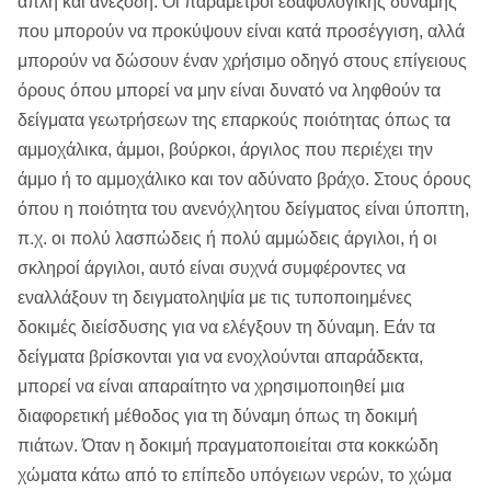
απλή και ανέξοδη. Οι παράμετροι εδαφολογικής δύναμης
που μπορούν να προκύψουν είναι κατά προσέγγιση, αλλά
μπορούν να δώσουν έναν χρήσιμο οδηγό στους επίγειους
όρους όπου μπορεί να μην είναι δυνατό να ληφθούν τα
δείγματα γεωτρήσεων της επαρκούς ποιότητας όπως τα
αμμοχάλικα, άμμοι, βούρκοι, άργιλος που περιέχει την
άμμο ή το αμμοχάλικο και τον αδύνατο βράχο. Στους όρους
όπου η ποιότητα του ανενόχλητου δείγματος είναι ύποπτη,
π.χ. οι πολύ λασπώδεις ή πολύ αμμώδεις άργιλοι, ή οι
σκληροί άργιλοι, αυτό είναι συχνά συμφέροντες να
εναλλάξουν τη δειγματοληψία με τις τυποποιημένες
δοκιμές διείσδυσης για να ελέγξουν τη δύναμη. Εάν τα
δείγματα βρίσκονται για να ενοχλούνται απαράδεκτα,
μπορεί να είναι απαραίτητο να χρησιμοποιηθεί μια
διαφορετική μέθοδος για τη δύναμη όπως τη δοκιμή
πιάτων. Όταν η δοκιμή πραγματοποιείται στα κοκκώδη
χώματα κάτω από το επίπεδο υπόγειων νερών, το χώμα