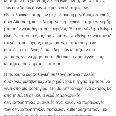
ιδιοτήτων του χώματος δεν θα είναι αντιπροσωπευτικές
των επιτόπιων όρων, και μόνο οι ιδιότητες των
εδαφολογικών σιταριών (π.χ., διανομή μεγέθους σιταριού,
όρια Atterberg, και ενδεχομένως η περιεκτικότητα σε νερό)
μπορούν να καθοριστούν ακριβώς. Ένα ανενόχλητο δείγμα
είναι ένα όπου ο όρος του χώματος στο δείγμα είναι αρκετά
στενός στους όρους του χώματος επιτόπιου για να
επιτρέψει στις δοκιμές των δομικών ιδιοτήτων του
χώματος για να χρησιμοποιηθεί για να προσεγγίσει τις
ιδιότητες του χώματος επιτόπιου.
Η παράκτια εδαφολογική συλλογή εισάγει πολλές
δύσκολες μεταβλητές. Στα ρηχά νερά, η εργασία μπορεί να
γίνει από μια φορτηγίδα. Στο βαθύτερο νερό ένα σκάφος θα
απαιτηθεί. Οι σε βαθιά νερά εδαφολογικές
δειγματοληπτικές συσκευές είναι κανονικά παραλλαγές
των δειγματοληπτικών συσκευών kullenberg-τύπων, μια