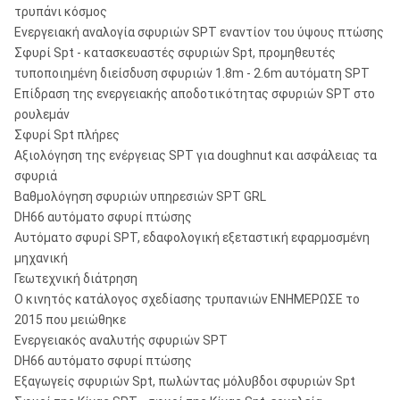
τρυπάνι κόσμος
Ενεργειακή αναλογία σφυριών SPT εναντίον του ύψους πτώσης
Σφυρί Spt - κατασκευαστές σφυριών Spt, προμηθευτές
τυποποιημένη διείσδυση σφυριών 1.8m - 2.6m αυτόματη SPT
Επίδραση της ενεργειακής αποδοτικότητας σφυριών SPT στο
ρουλεμάν
Σφυρί Spt πλήρες
Αξιολόγηση της ενέργειας SPT για doughnut και ασφάλειας τα
σφυριά
Βαθμολόγηση σφυριών υπηρεσιών SPT GRL
DH66 αυτόματο σφυρί πτώσης
Αυτόματο σφυρί SPT, εδαφολογική εξεταστική εφαρμοσμένη
μηχανική
Γεωτεχνική διάτρηση
Ο κινητός κατάλογος σχεδίασης τρυπανιών ΕΝΗΜΕΡΩΣΕ το
2015 που μειώθηκε
Ενεργειακός αναλυτής σφυριών SPT
DH66 αυτόματο σφυρί πτώσης
Εξαγωγείς σφυριών Spt, πωλώντας μόλυβδοι σφυριών Spt