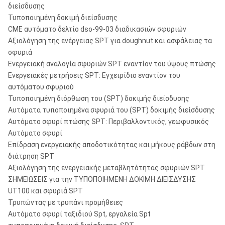
διείσδυσης
Τυποποιημένη δοκιμή διείσδυσης
CME αυτόματο δελτίο dso-99-03 διαδικασιών σφυριών
Αξιολόγηση της ενέργειας SPT για doughnut και ασφάλειας τα
σφυριά
Ενεργειακή αναλογία σφυριών SPT εναντίον του ύψους πτώσης
Ενεργειακές μετρήσεις SPT: Εγχειρίδιο εναντίον του
αυτόματου σφυριού
Τυποποιημένη διόρθωση του (SPT) δοκιμής διείσδυσης
Αυτόματα τυποποιημένα σφυριά του (SPT) δοκιμής διείσδυσης
Αυτόματο σφυρί πτώσης SPT: Περιβαλλοντικός, γεωφυσικός
Αυτόματο σφυρί
Επίδραση ενεργειακής αποδοτικότητας και μήκους ράβδων στη
διάτρηση SPT
Αξιολόγηση της ενεργειακής μεταβλητότητας σφυριών SPT
ΣΗΜΕΙΩΣΕΙΣ για την ΤΥΠΟΠΟΙΗΜΕΝΗ ΔΟΚΙΜΗ ΔΙΕΙΣΔΥΣΗΣ
UT100 και σφυριά SPT
Τρυπώντας με τρυπάνι προμήθειες
Αυτόματο σφυρί ταξιδιού Spt, εργαλεία Spt