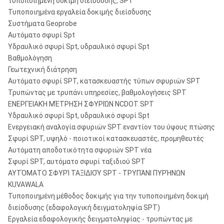
τυποποιημένη δοκιμή διείσδυσης, SPT
Τυποποιημένα εργαλεία δοκιμής διείσδυσης
Συστήματα Geoprobe
Αυτόματο σφυρί Spt
Υδραυλικό σφυρί Spt, υδραυλικό σφυρί Spt
Βαθμολόγηση
Γεωτεχνική διάτρηση
Αυτόματο σφυρί SPT, κατασκευαστής τύπων σφυριών SPT
Τρυπώντας με τρυπάνι υπηρεσίες, βαθμολογήσεις SPT
ΕΝΕΡΓΕΙΑΚΉ ΜΈΤΡΗΣΗ ΣΦΥΡΙΏΝ NCDOT SPT
Υδραυλικό σφυρί Spt, υδραυλικό σφυρί Spt
Ενεργειακή αναλογία σφυριών SPT εναντίον του ύψους πτώσης
Σφυρί SPT, υψηλό - ποιοτικοί κατασκευαστές, προμηθευτές
Αυτόματη αποδοτικότητα σφυριών SPT νέα
Σφυρί SPT, αυτόματο σφυρί ταξιδιού SPT
ΑΥΤΌΜΑΤΟ ΣΦΥΡΊ ΤΑΞΙΔΙΟΎ SPT - ΤΡΥΠΆΝΙ ΠΥΡΉΝΩΝ
KUVAWALA
Τυποποιημένη μέθοδος δοκιμής για την τυποποιημένη δοκιμή
διείσδυσης (εδαφολογική δειγματοληψία SPT)
Εργαλεία εδαφολογικής δειγματοληψίας - τρυπώντας με