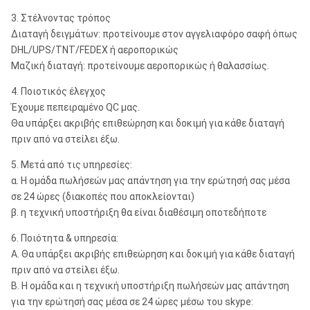
3. Στέλνοντας τρόπος
Διαταγή δειγμάτων: προτείνουμε στον αγγελιαφόρο σαφή όπως
DHL/UPS/TNT/FEDEX ή αεροπορικώς
Μαζική διαταγή: προτείνουμε αεροπορικώς ή θαλασσίως.
4. Ποιοτικός έλεγχος
Έχουμε πεπειραμένο QC μας.
Θα υπάρξει ακριβής επιθεώρηση και δοκιμή για κάθε διαταγή
πριν από να στείλει έξω.
5. Μετά από τις υπηρεσίες:
α. Η ομάδα πωλήσεών μας απάντηση για την ερώτησή σας μέσα
σε 24 ώρες (διακοπές που αποκλείονται)
β. η τεχνική υποστήριξη θα είναι διαθέσιμη οποτεδήποτε
6. Ποιότητα & υπηρεσία:
Α. Θα υπάρξει ακριβής επιθεώρηση και δοκιμή για κάθε διαταγή
πριν από να στείλει έξω.
Β. Η ομάδα και η τεχνική υποστήριξη πωλήσεών μας απάντηση
για την ερώτησή σας μέσα σε 24 ώρες μέσω του skype: