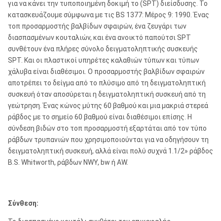
για να κάνει την τυποποιημένη δοκιμή το (SPT) διείσδυσης. Το
κατασκευάζουμε σύμφωνα με τις BS 1377: Μέρος 9: 1990. Ένας
τοπ προσαρμοστής βαλβίδων σφαιρών, ένα ζευγάρι των
διασπασμένων κουταλιών, και ένα ανοικτό παπούτσι SPT
συνθέτουν ένα πλήρες σύνολο δειγματοληπτικής συσκευής
SPT. Και οι πλαστικοί υπηρέτες καλαθιών τύπων και τύπων
χάλυβα είναι διαθέσιμοι. Ο προσαρμοστής βαλβίδων σφαιρών
αποτρέπει το δείγμα από το πλύσιμο από τη δειγματοληπτική
συσκευή όταν αποσύρεται η δειγματοληπτική συσκευή από τη
γεώτρηση. Ένας κώνος μύτης 60 βαθμού και μια μακριά στερεά
ράβδος με το σημείο 60 βαθμού είναι διαθέσιμοι επίσης. Η
σύνδεση βιδών στο τοπ προσαρμοστή εξαρτάται από τον τύπο
ράβδων τρυπανιών που χρησιμοποιούνται για να οδηγήσουν τη
δειγματοληπτική συσκευή, αλλά είναι πολύ συχνά 1.1/2» ράβδος
B.S. Whitworth, ράβδων NWY, bw ή AW.
Σύνθεση: