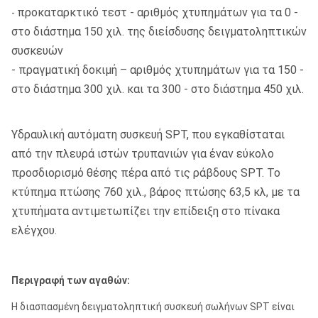
προκαταρκτικό τεστ - αριθμός χτυπημάτων για τα 0 -
-
στο διάστημα 150 χιλ. της διείσδυσης δειγματοληπτικών
συσκευών
- πραγματική δοκιμή – αριθμός χτυπημάτων για τα 150 -
στο διάστημα 300 χιλ. και τα 300 - στο διάστημα 450 χιλ.
Υδραυλική αυτόματη συσκευή SPT, που εγκαθίσταται
από την πλευρά ιστών τρυπανιών για έναν εύκολο
προσδιορισμό θέσης πέρα από τις ράβδους SPT. Το
κτύπημα πτώσης 760 χιλ., βάρος πτώσης 63,5 κλ, με τα
χτυπήματα αντιμετωπίζει την επίδειξη στο πίνακα
ελέγχου.
Περιγραφή των αγαθών:
Η διασπασμένη δειγματοληπτική συσκευή σωλήνων SPT είναι