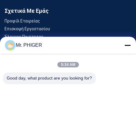
Σχετικά Με Εμάς
Προφίλ Εταιρείας
Επισκεψή Εργοστασίου
Έλεγχος Ποιότητας
Sitemap
Mr. PHIGER
Επικοινωνήστε Μαζί Μας
5:34 AM
Εκδηλώσεις
Good day, what product are you looking for?
Υποθέσεις
Ειδήσεις
Επικοινωνήστε Μαζί Μας
Τηλ.:
0086-137-64195009