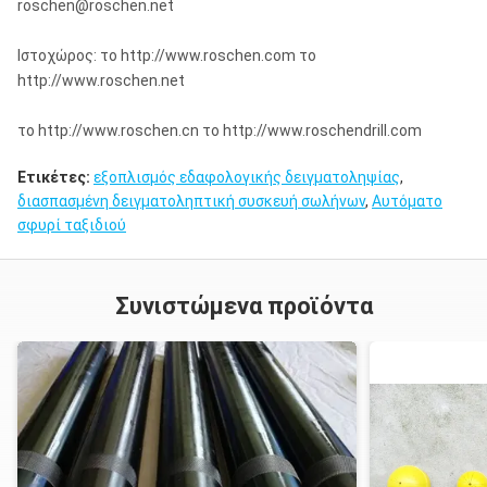
roschen@roschen.net
Ιστοχώρος: το http://www.roschen.com το
http://www.roschen.net
το http://www.roschen.cn το http://www.roschendrill.com
Ετικέτες:
εξοπλισμός εδαφολογικής δειγματοληψίας
,
διασπασμένη δειγματοληπτική συσκευή σωλήνων
,
Αυτόματο
σφυρί ταξιδιού
Συνιστώμενα προϊόντα