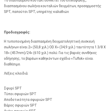
Το διασπασμένο κουτάλι συνθέτει του επικεφαλής,
διασπασμένου σωλήνα κουταλιών δειγμάτων, προσαρμοστής
SPT, παπούτσι SPT, υπηρέτης καλαθιών.
Προδιαγραφές:
Η τυποποιημένη διασπασμένη δειγματοληπτική συσκευή
σωλήνων είναι 2» (50,8 χιλ.) OD Χ» (34,9 χιλ.) ταυτότητα 1.3/8 Χ
18» (457mm)/24» (610 χιλ.) πολύ. Για τις βαριές συνθήκες
οδήγησης, το βαρέων καθηκόντων σχέδιο «Tuflok» είναι
διαθέσιμο.
Λέξεις κλειδιά:
Σφυρί SPT
Τύποι σφυριών SPT
Αποδοτικότητα σφυριών SPT
Βάρος σφυριών SPT