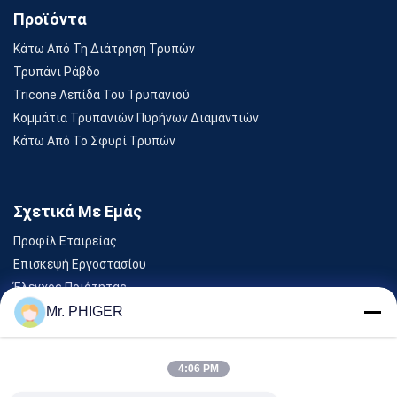
Προϊόντα
Κάτω Από Τη Διάτρηση Τρυπών
Τρυπάνι Ράβδο
Tricone Λεπίδα Του Τρυπανιού
Κομμάτια Τρυπανιών Πυρήνων Διαμαντιών
Κάτω Από Το Σφυρί Τρυπών
Σχετικά Με Εμάς
Προφίλ Εταιρείας
Επισκεψή Εργοστασίου
Έλεγχος Ποιότητας
Sitemap
Mr. PHIGER
Επικοινωνήστε Μαζί Μας
4:06 PM