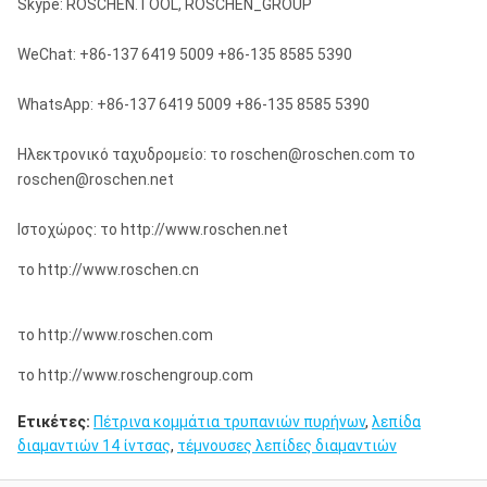
Skype: ROSCHEN.TOOL, ROSCHEN_GROUP
WeChat: +86-137 6419 5009 +86-135 8585 5390
WhatsApp: +86-137 6419 5009 +86-135 8585 5390
Ηλεκτρονικό ταχυδρομείο: το roschen@roschen.com το
roschen@roschen.net
Ιστοχώρος: το http://www.roschen.net
το http://www.roschen.cn
το http://www.roschen.com
το http://www.roschengroup.com
Ετικέτες:
Πέτρινα κομμάτια τρυπανιών πυρήνων
,
λεπίδα
διαμαντιών 14 ίντσας
,
τέμνουσες λεπίδες διαμαντιών