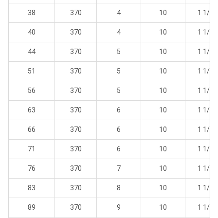
38
370
4
10
1 1/4 
40
370
4
10
1 1/4 
44
370
5
10
1 1/4 
51
370
5
10
1 1/4 
56
370
5
10
1 1/4 
63
370
6
10
1 1/4 
66
370
6
10
1 1/4 
71
370
6
10
1 1/4 
76
370
7
10
1 1/4 
83
370
8
10
1 1/4 
89
370
9
10
1 1/4 