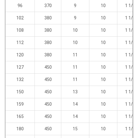
96
370
9
10
1 1/4 
102
380
9
10
1 1/4 
108
380
10
10
1 1/4 
112
380
10
10
1 1/4 
120
380
11
10
1 1/4 
127
450
11
10
1 1/4 
132
450
11
10
1 1/4 
150
450
13
10
1 1/4 
159
450
14
10
1 1/4 
165
450
14
10
1 1/4 
180
450
15
10
1 1/4 