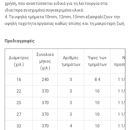
χρήση, που αναπτύσσεται ειδικά για τη λειτουργία στα
ιδιαίτερα ενισχυμένα συγκεκριμένα υλικά.
4. Τα υψηλά τμήματα 10mm, 12mm, 15mm εξασφαλίζουν την
υψηλή ταχύτητα εργασίας καθώς επίσης και τη μακρύτερη ζωή.
Προδιαγραφές:
Συνολικό
Διάμετρος
Αριθμός
Ύψος των
Νήμ
μήκος
(χιλ.)
τμημάτων
τμημάτων
προσαρ
(χιλ.)
16
240
3
8.4
1 1/4 
22
370
3
10
1 1/4 
25
370
3
10
1 1/4 
27
370
3
10
1 1/4 
32
370
4
10
1 1/4 