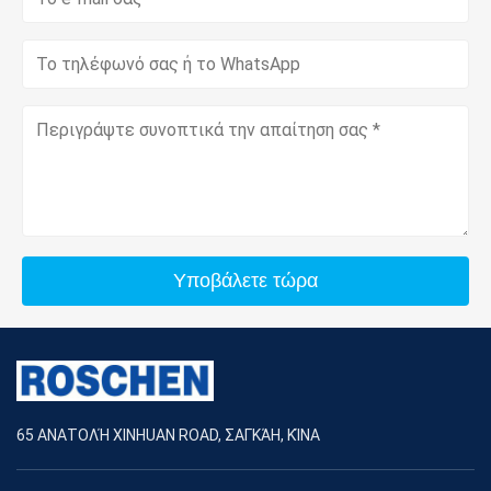
Υποβάλετε τώρα
65 ΑΝΑΤΟΛΉ XINHUAN ROAD, ΣΑΓΚΆΗ, ΚΊΝΑ