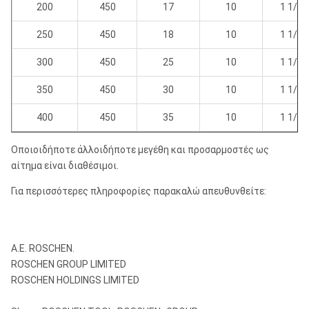
200
450
17
10
1 1/4 
250
450
18
10
1 1/4 
300
450
25
10
1 1/4 
350
450
30
10
1 1/4 
400
450
35
10
1 1/4 
Οποιοιδήποτε άλλοιδήποτε μεγέθη και προσαρμοστές ως
αίτημα είναι διαθέσιμοι.
Για περισσότερες πληροφορίες παρακαλώ απευθυνθείτε:
Α.Ε. ROSCHEN.
ROSCHEN GROUP LIMITED
ROSCHEN HOLDINGS LIMITED