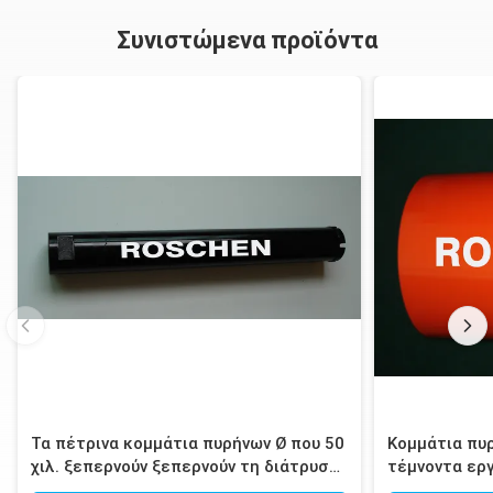
Συνιστώμενα προϊόντα
Τα πέτρινα κομμάτια πυρήνων Ø που 50
Κομμάτια πυ
χιλ. ξεπερνούν ξεπερνούν τη διάτρυση
τέμνοντα εργ
για το γρανίτη, μάρμαρο
βιομηχανίες 