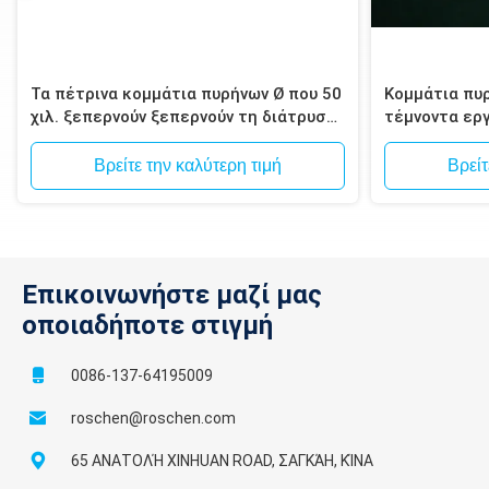
Τα πέτρινα κομμάτια πυρήνων Ø που 50
Κομμάτια πυ
χιλ. ξεπερνούν ξεπερνούν τη διάτρυση
τέμνοντα εργ
για το γρανίτη, μάρμαρο
βιομηχανίες 
Βρείτε την καλύτερη τιμή
Βρείτ
Επικοινωνήστε μαζί μας
οποιαδήποτε στιγμή
0086-137-64195009
roschen@roschen.com
65 ΑΝΑΤΟΛΉ XINHUAN ROAD, ΣΑΓΚΆΗ, ΚΊΝΑ