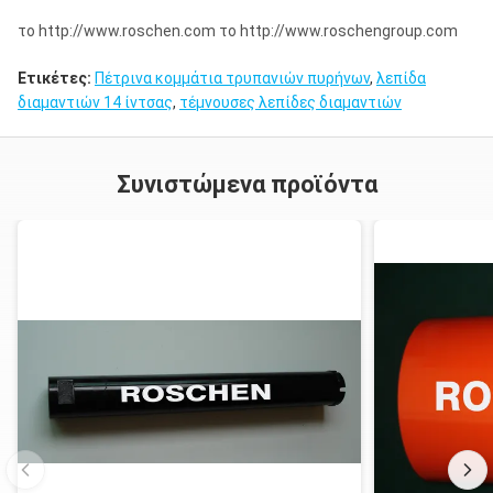
180
450
15
10
το http://www.roschen.com το http://www.roschengroup.com
200
450
17
10
Ετικέτες:
Πέτρινα κομμάτια τρυπανιών πυρήνων
,
λεπίδα
διαμαντιών 14 ίντσας
,
τέμνουσες λεπίδες διαμαντιών
245
450
18
10
300
450
25
10
Συνιστώμενα προϊόντα