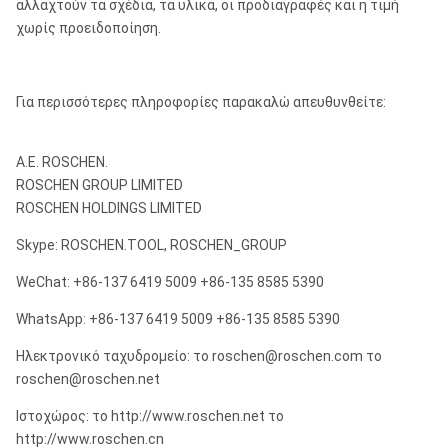
αλλαχτούν τα σχέδια, τα υλικά, οι προδιαγραφές και η τιμή
χωρίς προειδοποίηση.
89
370
9
10
96
370
9
10
Για περισσότερες πληροφορίες παρακαλώ απευθυνθείτε:
102
380
9
10
108
380
10
10
Α.Ε. ROSCHEN.
ROSCHEN GROUP LIMITED
112
380
10
10
ROSCHEN HOLDINGS LIMITED
120
380
11
10
Skype: ROSCHEN.TOOL, ROSCHEN_GROUP
127
450
11
10
WeChat: +86-137 6419 5009 +86-135 8585 5390
132
450
11
10
WhatsApp: +86-137 6419 5009 +86-135 8585 5390
150
450
13
10
Ηλεκτρονικό ταχυδρομείο: το roschen@roschen.com το
roschen@roschen.net
159
450
14
10
Ιστοχώρος: το http://www.roschen.net το
165
450
14
10
http://www.roschen.cn