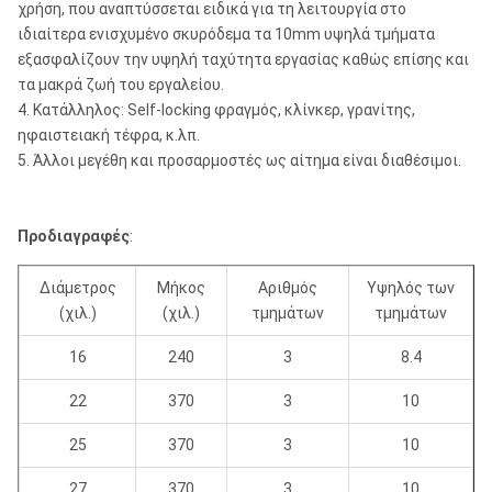
χρήση, που αναπτύσσεται ειδικά για τη λειτουργία στο
ιδιαίτερα ενισχυμένο σκυρόδεμα τα 10mm υψηλά τμήματα
εξασφαλίζουν την υψηλή ταχύτητα εργασίας καθώς επίσης και
τα μακρά ζωή του εργαλείου.
4. Κατάλληλος: Self-locking φραγμός, κλίνκερ, γρανίτης,
ηφαιστειακή τέφρα, κ.λπ.
5. Άλλοι μεγέθη και προσαρμοστές ως αίτημα είναι διαθέσιμοι.
Προδιαγραφές
:
Διάμετρος
Μήκος
Αριθμός
Υψηλός των
(χιλ.)
(χιλ.)
τμημάτων
τμημάτων
16
240
3
8.4
22
370
3
10
25
370
3
10
27
370
3
10