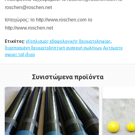
roschen@roschen.net
Ιστοχώρος: το http://www.roschen.com το
http://www.roschen.net
Ετικέτες:
εξοπλισμός εδαφολογικής δειγματοληψίας
,
διασπασμένη δειγματοληπτική συσκευή σωλήνων
,
Αυτόματο
σφυρί ταξιδιού
Συνιστώμενα προϊόντα