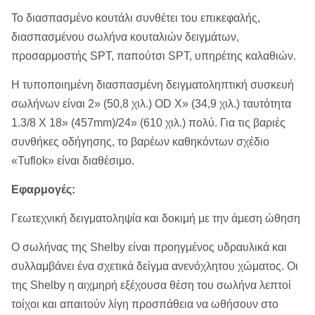
Το διασπασμένο κουτάλι συνθέτει του επικεφαλής,
διασπασμένου σωλήνα κουταλιών δειγμάτων,
προσαρμοστής SPT, παπούτσι SPT, υπηρέτης καλαθιών.
Η τυποποιημένη διασπασμένη δειγματοληπτική συσκευή
σωλήνων είναι 2» (50,8 χιλ.) OD Χ» (34,9 χιλ.) ταυτότητα
1.3/8 Χ 18» (457mm)/24» (610 χιλ.) πολύ. Για τις βαριές
συνθήκες οδήγησης, το βαρέων καθηκόντων σχέδιο
«Tuflok» είναι διαθέσιμο.
Εφαρμογές:
Γεωτεχνική δειγματοληψία και δοκιμή με την άμεση ώθηση
Ο σωλήνας της Shelby είναι προηγμένος υδραυλικά και
συλλαμβάνει ένα σχετικά δείγμα ανενόχλητου χώματος. Οι
της Shelby η αιχμηρή εξέχουσα θέση του σωλήνα λεπτοί
τοίχοι και απαιτούν λίγη προσπάθεια να ωθήσουν στο