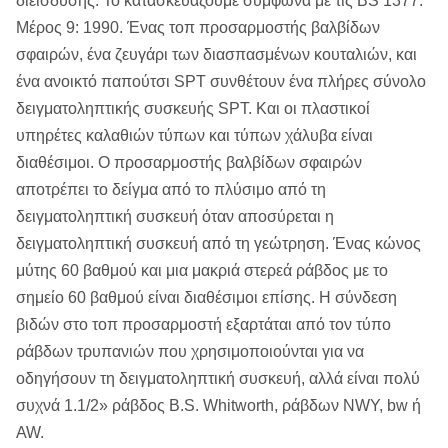
διείσδυσης. Το κατασκευάζουμε σύμφωνα με τις BS 1377:
Μέρος 9: 1990. Ένας τοπ προσαρμοστής βαλβίδων
σφαιρών, ένα ζευγάρι των διασπασμένων κουταλιών, και
ένα ανοικτό παπούτσι SPT συνθέτουν ένα πλήρες σύνολο
δειγματοληπτικής συσκευής SPT. Και οι πλαστικοί
υπηρέτες καλαθιών τύπων και τύπων χάλυβα είναι
διαθέσιμοι. Ο προσαρμοστής βαλβίδων σφαιρών
αποτρέπει το δείγμα από το πλύσιμο από τη
δειγματοληπτική συσκευή όταν αποσύρεται η
δειγματοληπτική συσκευή από τη γεώτρηση. Ένας κώνος
μύτης 60 βαθμού και μια μακριά στερεά ράβδος με το
σημείο 60 βαθμού είναι διαθέσιμοι επίσης. Η σύνδεση
βιδών στο τοπ προσαρμοστή εξαρτάται από τον τύπο
ράβδων τρυπανιών που χρησιμοποιούνται για να
οδηγήσουν τη δειγματοληπτική συσκευή, αλλά είναι πολύ
συχνά 1.1/2» ράβδος B.S. Whitworth, ράβδων NWY, bw ή
AW.