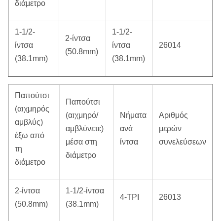
διάμετρο
1-1/2-
1-1/2-
2-ίντσα
ίντσα
ίντσα
26014
(50.8mm)
(38.1mm)
(38.1mm)
Παπούτσι
Παπούτσι
(αιχμηρός
(αιχμηρό/
Νήματα
Αριθμός
αμβλύς)
αμβλύνετε)
ανά
μερών
έξω από
μέσα στη
ίντσα
συνελεύσεων
τη
διάμετρο
διάμετρο
2-ίντσα
1-1/2-ίντσα
4-TPI
26013
(50.8mm)
(38.1mm)