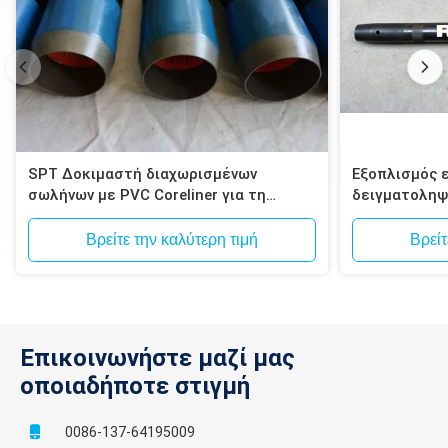
SPT Δοκιμαστή διαχωρισμένων
Εξοπλισμός 
σωλήνων με PVC Coreliner για τη
δειγματοληψ
δοκιμή εδάφους
συσκευή δει
Βρείτε την καλύτερη τιμή
Βρείτ
Επικοινωνήστε μαζί μας
οποιαδήποτε στιγμή
0086-137-64195009