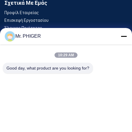
Σχετικά Με Εμάς
Προφίλ Εταιρείας
Επισκεψή Εργοστασίου
Έλεγχος Ποιότητας
Sitemap
Mr. PHIGER
Επικοινωνήστε Μαζί Μας
10:29 AM
Εκδηλώσεις
Good day, what product are you looking for?
Υποθέσεις
Ειδήσεις
Επικοινωνήστε Μαζί Μας
Τηλ.:
0086-137-64195009