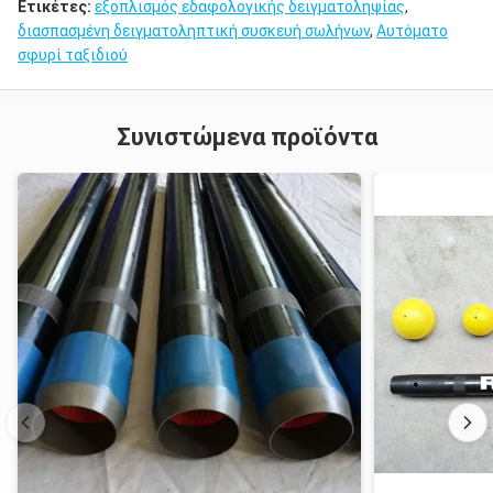
Ετικέτες:
εξοπλισμός εδαφολογικής δειγματοληψίας
,
διασπασμένη δειγματοληπτική συσκευή σωλήνων
,
Αυτόματο
σφυρί ταξιδιού
Συνιστώμενα προϊόντα