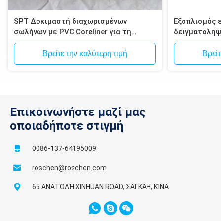
SPT Δοκιμαστή διαχωρισμένων
Εξοπλισμός 
σωλήνων με PVC Coreliner για τη
δειγματοληψ
δοκιμή εδάφους
συσκευή δει
Βρείτε την καλύτερη τιμή
Βρείτ
Επικοινωνήστε μαζί μας
οποιαδήποτε στιγμή
0086-137-64195009
roschen@roschen.com
65 ΑΝΑΤΟΛΉ XINHUAN ROAD, ΣΑΓΚΆΗ, ΚΊΝΑ