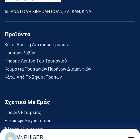
65 ΑΝΑΤΟΛΉ XINHUAN ROAD, ΣΑΓΚΆΗ, ΚΊΝΑ
Προϊόντα
Κάτω Από Τη Διάτρηση Τρυπών
Τρυπάνι Ράβδο
Tricone Λεπίδα Του Τρυπανιού
Κομμάτια Τρυπανιών Πυρήνων Διαμαντιών
Κάτω Από Το Σφυρί Τρυπών
Σχετικά Με Εμάς
Προφίλ Εταιρείας
Επισκεψή Εργοστασίου
Έλεγχος Ποιότητας
Sitemap
Mr. PHIGER