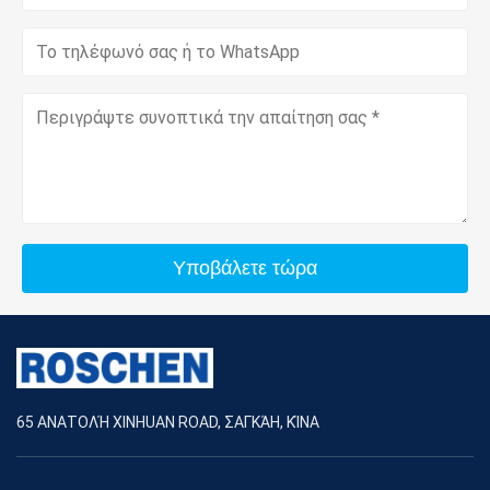
Υποβάλετε τώρα
65 ΑΝΑΤΟΛΉ XINHUAN ROAD, ΣΑΓΚΆΗ, ΚΊΝΑ