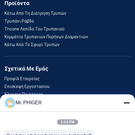
Προϊόντα
Κάτω Από Τη Διάτρηση Τρυπών
Τρυπάνι Ράβδο
Tricone Λεπίδα Του Τρυπανιού
Κομμάτια Τρυπανιών Πυρήνων Διαμαντιών
Κάτω Από Το Σφυρί Τρυπών
Σχετικά Με Εμάς
Προφίλ Εταιρείας
Επισκεψή Εργοστασίου
Έλεγχος Ποιότητας
Sitemap
Mr. PHIGER
Επικοινωνήστε Μαζί Μας
1:24 PM
Εκδηλώσεις