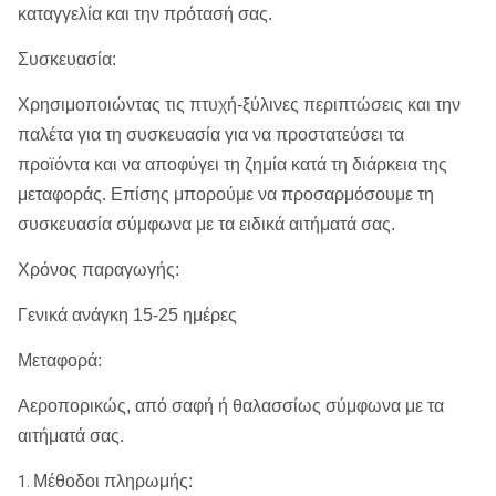
καταγγελία και την πρότασή σας.
COP84
ROS 82
API 4 1/2»
Συσκευασία:
8»
QL80
ROS 84
κανονισμός
Χρησιμοποιώντας τις πτυχή-ξύλινες περιπτώσεις και την
SD8
παλέτα για τη συσκευασία για να προστατεύσει τα
M80/M85
προϊόντα και να αποφύγει τη ζημία κατά τη διάρκεια της
μεταφοράς. Επίσης μπορούμε να προσαρμόσουμε τη
SD10
συσκευασία σύμφωνα με τα ειδικά αιτήματά σας.
API 6 5/8»
10»
Numa100
ROS 100
κανονισμός
Χρόνος παραγωγής:
ROS 100
Γενικά ανάγκη 15-25 ημέρες
DHD1120
Μεταφορά:
API 6 5/8»
12»
SD12
ROS 120
κανονισμός
Αεροπορικώς, από σαφή ή θαλασσίως σύμφωνα με τα
Numa120
αιτήματά σας.
Σημειώσεις: Οποιοδήποτε ειδικό μέγεθος των κομματιών DT
Μέθοδοι πληρωμής:
1.