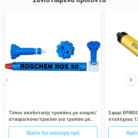
Τύπος αποδοτικής τρυπάνις με κουμπί/
Σφυρί EPIRO
σταυρό/κόνο/τρικόνο για τρυπάνι με
στελέχους 1
σφυρί
Spline για δ
μεταλλεύματ
Βρείτε την καλύτερη τιμή
Βρείτ