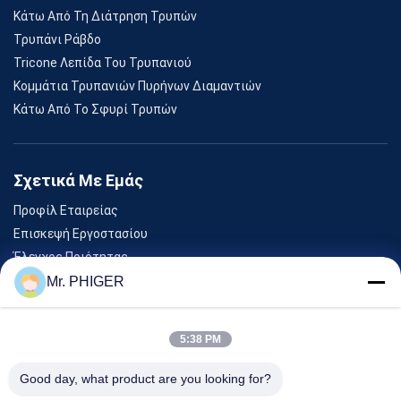
Κάτω Από Τη Διάτρηση Τρυπών
Τρυπάνι Ράβδο
Tricone Λεπίδα Του Τρυπανιού
Κομμάτια Τρυπανιών Πυρήνων Διαμαντιών
Κάτω Από Το Σφυρί Τρυπών
Σχετικά Με Εμάς
Προφίλ Εταιρείας
Επισκεψή Εργοστασίου
Έλεγχος Ποιότητας
Sitemap
Mr. PHIGER
Επικοινωνήστε Μαζί Μας
5:38 PM
Εκδηλώσεις
Good day, what product are you looking for?