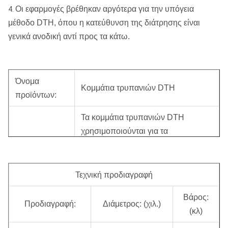
Οι εφαρμογές βρέθηκαν αργότερα για την υπόγεια
4.
μέθοδο DTH, όπου η κατεύθυνση της διάτρησης είναι
γενικά ανοδική αντί προς τα κάτω.
Όνομα
Κομμάτια τρυπανιών DTH
προϊόντων:
Τα κομμάτια τρυπανιών DTH
χρησιμοποιούνται για τα
προγράμματα διατρήσεων τρυπών
φυσήματος και διάτρυσης φρεατίων
νερού.
Τεχνική προδιαγραφή
Περιγραφή:
Εργαζόμενος με το σφυρί DTH, που
Βάρος:
Προδιαγραφή:
Διάμετρος: (χιλ.)
εφαρμόζεται κυρίως στη μεταλλεία,
(κλ)