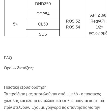
DHD350
COP54
API 2 3/8 "
ROS 52
Reg/API 3
5»
QL50
ROS 54
1/2»
κανονισμός
SD5
M50
DHD360
FAQ
COP64
Όροι & διατάξεις:
ROS 62
API 3 1/2»
6»
QL60
ROS 64
κανονισμός
SD6
Ποιοτική εξουσιοδότηση:
Τα προϊόντα μας αποτελούνται από υψηλό - ο ποιοτικός
M60
χάλυβας και όλα τα ανταλλακτικά επιθεωρούνται αυστηρά
DHD380
πρίν στέλνουν. Έχουμε γρήγορα τις απαντήσεις για την