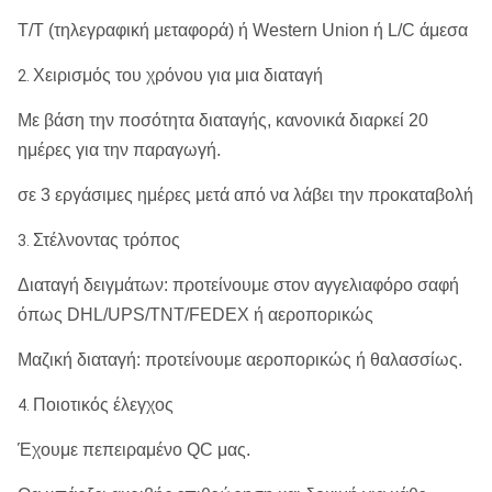
Το Metzke, νήμα Remet είναι διαθέσιμο!
T/T (τηλεγραφική μεταφορά) ή Western Union ή L/C άμεσα
Χειρισμός του χρόνου για μια διαταγή
2.
Με βάση την ποσότητα διαταγής, κανονικά διαρκεί 20
ημέρες για την παραγωγή.
σε 3 εργάσιμες ημέρες μετά από να λάβει την προκαταβολή
Στέλνοντας τρόπος
3.
Διαταγή δειγμάτων: προτείνουμε στον αγγελιαφόρο σαφή
όπως DHL/UPS/TNT/FEDEX ή αεροπορικώς
Μαζική διαταγή: προτείνουμε αεροπορικώς ή θαλασσίως.
Ποιοτικός έλεγχος
4.
Έχουμε πεπειραμένο QC μας.