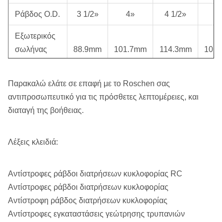
Ράβδος O.D.
3 1/2»
4»
4 1/2»
4
Εξωτερικός
σωλήνας
88.9mm
101.7mm
114.3mm
101
O.D.
Παρακαλώ ελάτε σε επαφή με το Roschen σας
Εξωτερική
αντιπροσωπευτικό για τις πρόσθετες λεπτομέρειες, και
ΤΑΥΤΌΤΗΤΑ
81.8mm
94.6mm
107.2mm
94.
διαταγή της βοήθειας.
σωλήνων.
Εξωτερικός
Λέξεις κλειδιά:
σωλήνας
5.3mm
7.1mm
7.1mm
7.
W.T.
Αντίστροφες ράβδοι διατρήσεων κυκλοφορίας RC
Εσωτερικός
Αντίστροφες ράβδοι διατρήσεων κυκλοφορίας
σωλήνας
38.1mm
50.8mm
63.5mm
50.
Αντίστροφη ράβδος διατρήσεων κυκλοφορίας
O.D.
Αντίστροφες εγκαταστάσεις γεώτρησης τρυπανιών