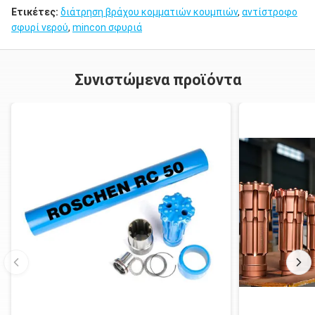
Ετικέτες:
διάτρηση βράχου κομματιών κουμπιών
,
αντίστροφο
σφυρί νερού
,
mincon σφυριά
Συνιστώμενα προϊόντα