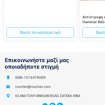
Αντίστροφη 
Hammer Re5
κυκλοφορία B
Βρείτε την καλύτερη τιμή
Βρείτ
Επικοινωνήστε μαζί μας
οποιαδήποτε στιγμή
0086-137-64195009
roschen@roschen.com
65 ΑΝΑΤΟΛΉ XINHUAN ROAD, ΣΑΓΚΆΗ, ΚΊΝΑ