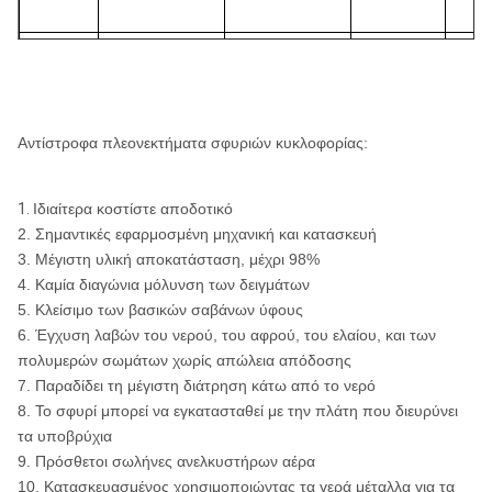
ROS RC
122
5»
RE545
RE545
50
13
Αντίστροφα πλεονεκτήματα σφυριών κυκλοφορίας:
ROS RC
130
1.
Ιδιαίτερα κοστίστε αποδοτικό
5 1/2»
RE547
RE547
55
14
2. Σημαντικές εφαρμοσμένη μηχανική και κατασκευή
3. Μέγιστη υλική αποκατάσταση, μέχρι 98%
4. Καμία διαγώνια μόλυνση των δειγμάτων
5. Κλείσιμο των βασικών σαβάνων ύφους
ROS RC
130
5 1/2»
RE052
RE052
6. Έγχυση λαβών του νερού, του αφρού, του ελαίου, και των
55
14
πολυμερών σωμάτων χωρίς απώλεια απόδοσης
7. Παραδίδει τη μέγιστη διάτρηση κάτω από το νερό
8. Το σφυρί μπορεί να εγκατασταθεί με την πλάτη που διευρύνει
τα υποβρύχια
ROS RC
130
5 3/4»
RE054
RE054
9. Πρόσθετοι σωλήνες ανελκυστήρων αέρα
55
14
10. Κατασκευασμένος χρησιμοποιώντας τα γερά μέταλλα για τα