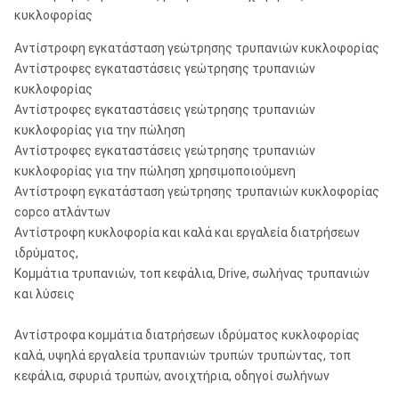
55
14
κυκλοφορίας
Αντίστροφη εγκατάσταση γεώτρησης τρυπανιών κυκλοφορίας
Αντίστροφες εγκαταστάσεις γεώτρησης τρυπανιών
ROS RC
135
κυκλοφορίας
5 1/2»
PR54
PR54
55
15
Αντίστροφες εγκαταστάσεις γεώτρησης τρυπανιών
κυκλοφορίας για την πώληση
Αντίστροφες εγκαταστάσεις γεώτρησης τρυπανιών
κυκλοφορίας για την πώληση χρησιμοποιούμενη
ROS RC
136
Αντίστροφη εγκατάσταση γεώτρησης τρυπανιών κυκλοφορίας
6»
MX5456
MX5456
60
15
copco ατλάντων
Αντίστροφη κυκλοφορία και καλά και εργαλεία διατρήσεων
ιδρύματος,
6 " ~6
ROS RC
152
RC62/RC62R
RC62/RC62R
Κομμάτια τρυπανιών, τοπ κεφάλια, Drive, σωλήνας τρυπανιών
1/2»
65
19
και λύσεις
ROS RC
190
8»
RC82/RC82R
RC82/RC82R
Αντίστροφα κομμάτια διατρήσεων ιδρύματος κυκλοφορίας
80
25
καλά, υψηλά εργαλεία τρυπανιών τρυπών τρυπώντας, τοπ
ROS RC
250
κεφάλια, σφυριά τρυπών, ανοιχτήρια, οδηγοί σωλήνων
10»
RC100/RC100R
RC100/RC100R
100
37