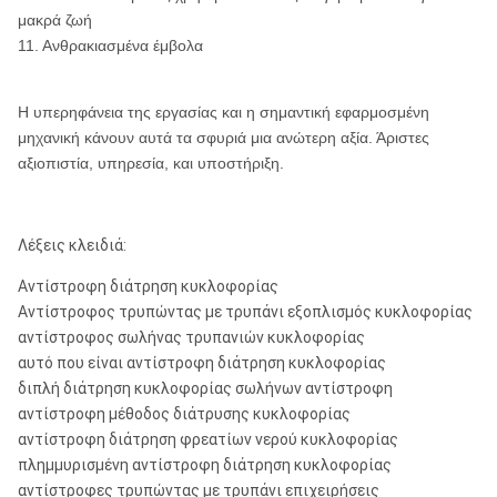
μακρά ζωή
11. Ανθρακιασμένα έμβολα
ROS RC
130
5 3/4»
RE140
RE140
55
14
Η υπερηφάνεια της εργασίας και η σημαντική εφαρμοσμένη
μηχανική κάνουν αυτά τα σφυριά μια ανώτερη αξία. Άριστες
αξιοπιστία, υπηρεσία, και υποστήριξη.
ROS RC
124
5»
PR40
PR40
50
14
Λέξεις κλειδιά:
Αντίστροφη διάτρηση κυκλοφορίας
Αντίστροφος τρυπώντας με τρυπάνι εξοπλισμός κυκλοφορίας
αντίστροφος σωλήνας τρυπανιών κυκλοφορίας
ROS RC
126
αυτό που είναι αντίστροφη διάτρηση κυκλοφορίας
5 1/2»
PR52
PR52
55
14
διπλή διάτρηση κυκλοφορίας σωλήνων αντίστροφη
αντίστροφη μέθοδος διάτρυσης κυκλοφορίας
αντίστροφη διάτρηση φρεατίων νερού κυκλοφορίας
πλημμυρισμένη αντίστροφη διάτρηση κυκλοφορίας
ROS RC
130
αντίστροφες τρυπώντας με τρυπάνι επιχειρήσεις
5 1/2»
PR52R
PR52/PR52R