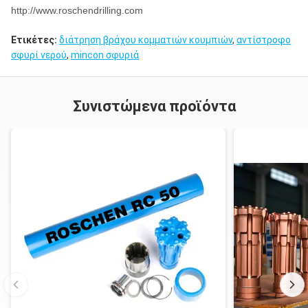
http://www.roschendrilling.com
Ετικέτες:
διάτρηση βράχου κομματιών κουμπιών
,
αντίστροφο
σφυρί νερού
,
mincon σφυριά
Συνιστώμενα προϊόντα