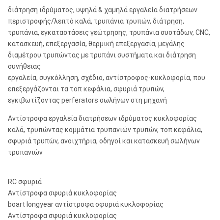
διάτρηση ιδρύματος, υψηλά & χαμηλά εργαλεία διατρήσεων
Σημειώσεις:
περιστροφής/λεπτό καλά, τρυπάνια τρυπών, διάτρηση,
τρυπάνια, εγκαταστάσεις γεώτρησης, τρυπάνια συστάδων, CNC,
Το Metzke, νήμα Remet είναι διαθέσιμο!
κατασκευή, επεξεργασία, θερμική επεξεργασία, μεγάλης
διαμέτρου τρυπώντας με τρυπάνι συστήματα και διάτρηση
Οποιαδήποτε ειδική κνήμη τύπων του σφυριού RC θα είναι διαθέσιμη από τα 
συνήθειας
εργαλεία, συγκόλληση, σχέδιο, αντίστροφος-κυκλοφορία, που
επεξεργάζονται τα τοπ κεφάλια, σφυριά τρυπών,
εγκιβωτίζοντας perferators σωλήνων στη μηχανή
Αντίστροφα εργαλεία διατρήσεων ιδρύματος κυκλοφορίας
καλά, τρυπώντας κομμάτια τρυπανιών τρυπών, τοπ κεφάλια,
σφυριά τρυπών, ανοιχτήρια, οδηγοί και κατασκευή σωλήνων
τρυπανιών
RC σφυριά
Αντίστροφα σφυριά κυκλοφορίας
boart longyear αντίστροφα σφυριά κυκλοφορίας
Αντίστροφα σφυριά κυκλοφορίας