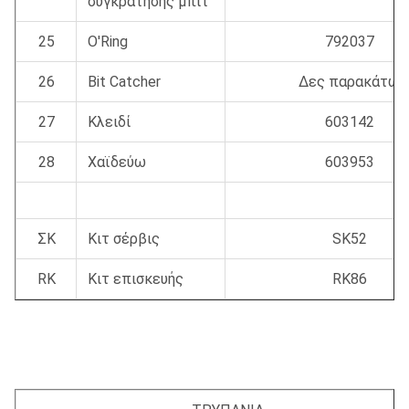
συγκράτησης μπιτ
25
O'Ring
792037
26
Bit Catcher
Δες παρακάτω
27
Κλειδί
603142
28
Χαϊδεύω
603953
ΣΚ
Κιτ σέρβις
SK52
RK
Κιτ επισκευής
RK86