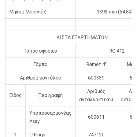
Μήκος Μακιγιάζ
1393 mm (54.842"
ΛΙΣΤΑ ΕΞΑΡΤΗΜΑΤΩΝ
Τύπος σφυριού
RC 412
Γάμπα
Remet 4"
Metz
Αριθμός μοντέλου
600339
60
Αριθμός
Αρι
Είδος
Περιγραφή
ανταλλακτικού
ανταλλ
Υποπροσαρμογέας
600611
60
Assy
1
O'Rings
747120