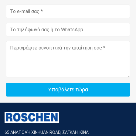
Υποβάλετε τώρα
65 ΑΝΑΤΟΛΉ XINHUAN ROAD, ΣΑΓΚΆΗ, ΚΊΝΑ