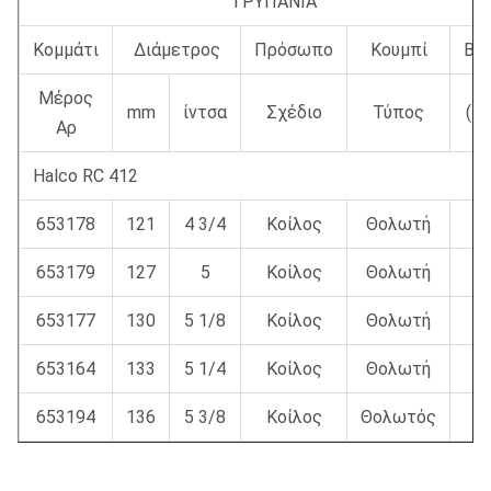
ΤΡΥΠΑΝΙΑ
Κομμάτι
Διάμετρος
Πρόσωπο
Κουμπί
Βά
Μέρος
mm
ίντσα
Σχέδιο
Τύπος
(κι
Αρ
Halco RC 412
653178
121
4 3/4
Κοίλος
Θολωτή
13
653179
127
5
Κοίλος
Θολωτή
14
653177
130
5 1/8
Κοίλος
Θολωτή
14
653164
133
5 1/4
Κοίλος
Θολωτή
14
653194
136
5 3/8
Κοίλος
Θολωτός
1