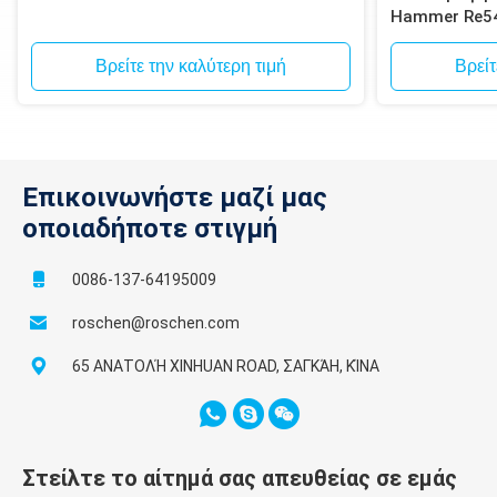
Hammer Re5
κυκλοφορία B
Βρείτε την καλύτερη τιμή
Βρείτ
Επικοινωνήστε μαζί μας
οποιαδήποτε στιγμή
0086-137-64195009
roschen@roschen.com
65 ΑΝΑΤΟΛΉ XINHUAN ROAD, ΣΑΓΚΆΗ, ΚΊΝΑ
Στείλτε το αίτημά σας απευθείας σε εμάς