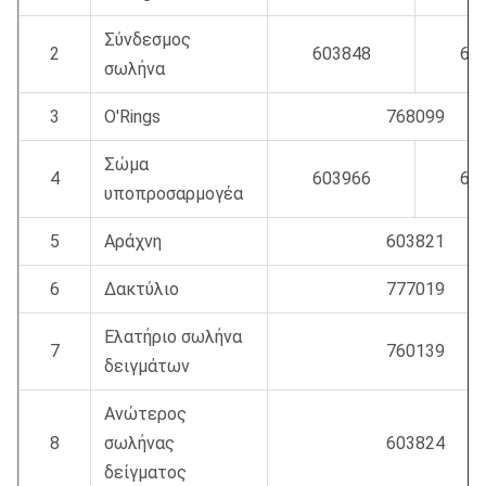
Σύνδεσμος
2
603848
60
σωλήνα
3
O'Rings
768099
Σώμα
4
603966
60
υποπροσαρμογέα
5
Αράχνη
603821
6
Δακτύλιο
777019
Ελατήριο σωλήνα
7
760139
δειγμάτων
Ανώτερος
8
σωλήνας
603824
δείγματος