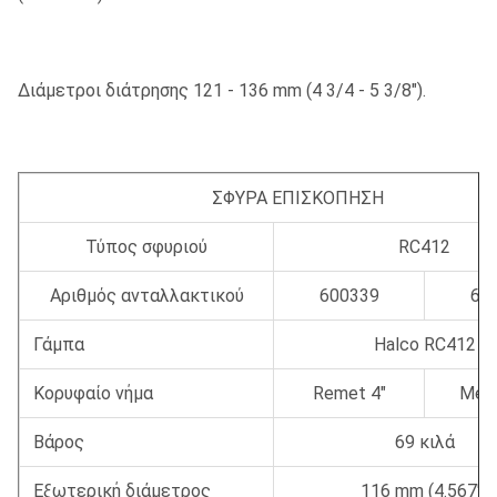
Διάμετροι διάτρησης 121 - 136 mm (4 3/4 - 5 3/8").
ΣΦΥΡΑ ΕΠΙΣΚΟΠΗΣΗ
Τύπος σφυριού
RC412
Αριθμός ανταλλακτικού
600339
60
Γάμπα
Halco RC412
Κορυφαίο νήμα
Remet 4"
Metz
Βάρος
69 κιλά
Εξωτερική διάμετρος
116 mm (4.567")