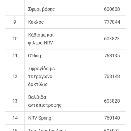
Σφυρί βάσης
600608
9
Κύκλος
777044
Κάθισμα και
10
603823
φίλτρο NRV
11
O'Ring
768135
Σφραγίδα με
12
τετράγωνο
768148
δακτύλιο
Βαλβίδα
13
603828
αντεπιστροφής
14
NRV Spring
760140
15
Top-Adaptor Assy
603972