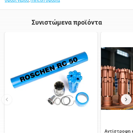
σφυρί νερού
,
mincon σφυριά
Συνιστώμενα προϊόντα
Αντίστροφη 