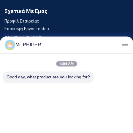
Σχετικά Με Εμάς
Προφίλ Εταιρείας
Επισκεψή Εργοστασίου
Έλεγχος Ποιότητας
Sitemap
Mr. PHIGER
Επικοινωνήστε Μαζί Μας
4:04 AM
Εκδηλώσεις
Good day, what product are you looking for?
Υποθέσεις
Ειδήσεις
Επικοινωνήστε Μαζί Μας
Τηλ.:
0086-137-64195009