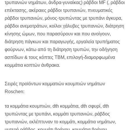
τρυπανιών νημάτων, άνδρα-γυναίκας) ράβδοι MF (, ράβδοι
επέκτασης, ακέραιες ράβδοι τρυπανιών, πνευματικές
ράβδοι τρυπανιών, μόνος-τρυπώντας με τρυπάνι άγκυρα,
ράβδοι ανεμοτράτων, κοίλοι χάλυβες τρυπανιών, διάτρηση
κίνησης ώμων, που παρασύρουν και που ανοίγουν,
διάτρηση πάγκων και παραγωγής, εργαλεία τρυπήματος
φούρνων, κάτω από τη διάτρηση τρυπών, την οδήγηση
ασπίδων & τους κόπτες TBM, επιλογή-διαμορφωμένα
κομμάτια κοπτών άνθρακα.
Σειρές προϊόντων κομματιών κουμπιών νημάτων
Roschen:
τα κομμάτια κουμπιών, dth κομμάτια, dth σφυρί, dth
τρυπώντας με τρυπάνι, κομμάτι τρυπανιών, ράβδος
τρυπανιών, εκλέπτυναν το κομμάτι, κομμάτια νημάτων,
μυτερή ράβδος, κομμάτι βράχου, κομμάτια βράχου,