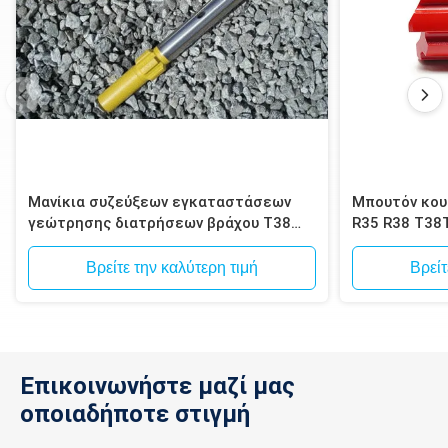
Μανίκια συζεύξεων εγκαταστάσεων
Μπουτόν κου
γεώτρησης διατρήσεων βράχου T38
R35 R38 T38
T45 T51 GT60 για το τρυπώντας με
τρυπάνι μανίκι συζεύξεων βράχου
Βρείτε την καλύτερη τιμή
Βρείτ
μεταλλείας
Επικοινωνήστε μαζί μας
οποιαδήποτε στιγμή