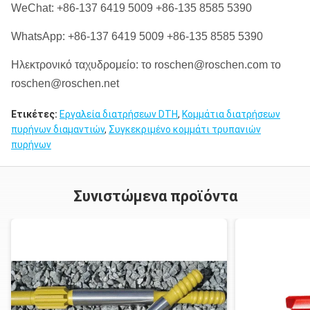
WeChat: +86-137 6419 5009 +86-135 8585 5390
WhatsApp: +86-137 6419 5009 +86-135 8585 5390
Ηλεκτρονικό ταχυδρομείο: το roschen@roschen.com το
roschen@roschen.net
Ετικέτες:
Εργαλεία διατρήσεων DTH
,
Κομμάτια διατρήσεων
πυρήνων διαμαντιών
,
Συγκεκριμένο κομμάτι τρυπανιών
πυρήνων
Συνιστώμενα προϊόντα