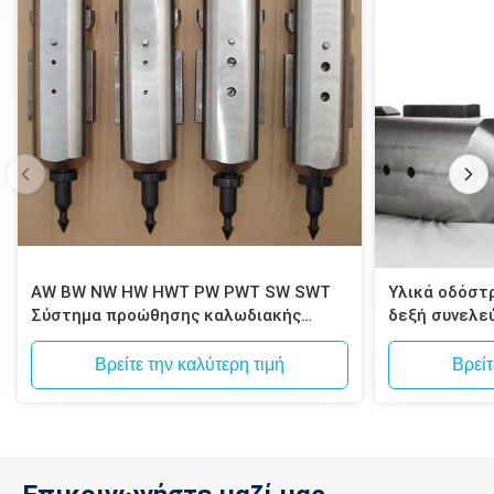
AW BW NW HW HWT PW PWT SW SWT
Υλικά οδόστ
Σύστημα προώθησης καλωδιακής
δεξή συνελε
θήκης
τρυπάνι που
τρυπούν
Βρείτε την καλύτερη τιμή
Βρείτ