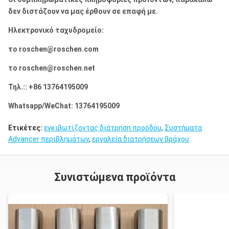
ΤΕΤΡΑΓΩΝΟΣ
SW/SWT
δεν διστάζουν να μας έρθουν σε επαφή με.
UQ
UW/UWT
Ηλεκτρονικό ταχυδρομείο:
ZQ
ZW/ZWT
το roschen@roschen.com
το roschen@roschen.net
Τηλ.:: +86 13764195009
Whatsapp/WeChat: 13764195009
Ετικέτες:
εγκιβωτίζοντας διάτρηση προόδου
,
Συστήματα
Advancer περιβλημάτων
,
εργαλεία διατρήσεων βράχου
Συνιστώμενα προϊόντα