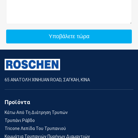
Υποβάλετε τώρα
65 ΑΝΑΤΟΛΉ XINHUAN ROAD, ΣΑΓΚΆΗ, ΚΊΝΑ
Προϊόντα
Κάτω Από Τη Διάτρηση Τρυπών
Τρυπάνι Ράβδο
Tricone Λεπίδα Του Τρυπανιού
Κομμάτια Τρυπανιών Πυρήνων Διαμαντιών