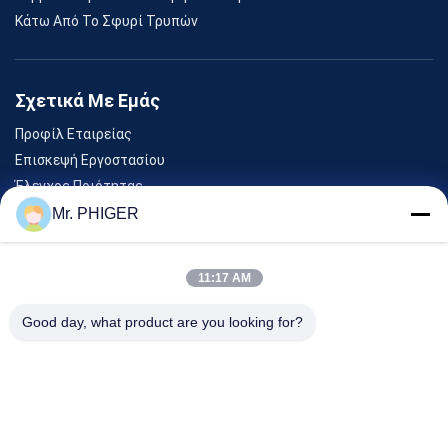
Κάτω Από Το Σφυρί Τρυπών
Σχετικά Με Εμάς
Προφίλ Εταιρείας
Επισκεψή Εργοστασίου
Έλεγχος Ποιότητας
Sitemap
Mr. PHIGER
Επικοινωνήστε Μαζί Μας
11:17 AM
Εκδηλώσεις
Good day, what product are you looking for?
Υποθέσεις
Ειδήσεις