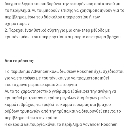
δειγματοληψία και επιβαρύνει την εκπυρήνωση από κοινού με
το περίβλημα. Αυτοί μπορούν επίσης να χρησιμοποιηθούν για το
περίβλημα μέσω του δύσκολου υπερφορτίου ή των
σχηματισμών.
2. Παρέχει έναν θετικό σύρτη για μια one-step μέθοδο με
τρυπάνι μέσω του υπερφορτίου και μακριά σε στρώμα βράχου.
Λεπτομέρειες:
Το περίβλημα Advancer καλωδιώσεων Roschen έχει σχεδιαστεί
για να επιτρέψει με τρυπάνι και για να πραγματοποιηθεί
ταυτόχρονα με μια ακέραια λειτουργία.
Αυτό το χαρακτηριστικό γνώρισμα εξαλείφει την ανάγκη να
τρυπηθεί με τρυπάνι η τρύπα μεγάλων διαμέτρων με ένα
κομμάτι βράχου, να τραβεί το κομμάτι σειράς και βράχου
ράβδων τρυπανιών από την τρύπα και να διευρυνθεί έπειτα το
περίβλημα πίσω στην τρύπα.
Η ακέραια λειτουργία κάνει το περίβλημα Advancer Roschen