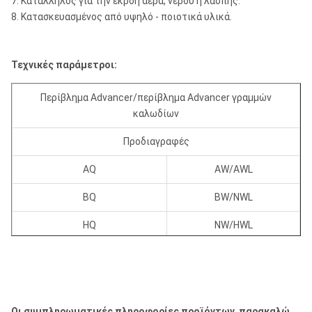
7. Κατάλληλος για την εκροή αέρα, νερού ή λάσπης.
8. Κατασκευασμένος από υψηλό - ποιοτικά υλικά.
Τεχνικές παράμετροι:
Περίβλημα Advancer/περίβλημα Advancer γραμμών
καλωδίων
Προδιαγραφές
AQ
AW/AWL
BQ
BW/NWL
HQ
NW/HWL
NQ
HW/HWT
PQ
PW/PWT
Οι συμπληρωματικές πληροφορίες προϊόντων, παρακαλώ