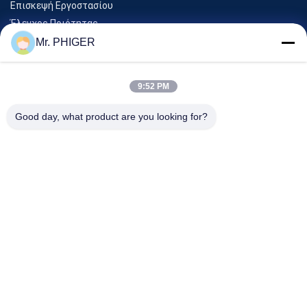
Επισκεψή Εργοστασίου
Έλεγχος Ποιότητας
Sitemap
Mr. PHIGER
Επικοινωνήστε Μαζί Μας
9:52 PM
Εκδηλώσεις
Good day, what product are you looking for?
Υποθέσεις
Ειδήσεις
Επικοινωνήστε Μαζί Μας
Τηλ.:
0086-137-64195009