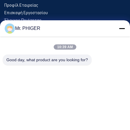
Προφίλ Εταιρείας
Επισκεψή Εργοστασίου
Έλεγχος Ποιότητας
Sitemap
Mr. PHIGER
Επικοινωνήστε Μαζί Μας
10:39 AM
Εκδηλώσεις
Good day, what product are you looking for?
Υποθέσεις
Ειδήσεις
Επικοινωνήστε Μαζί Μας
Τηλ.:
0086-137-64195009