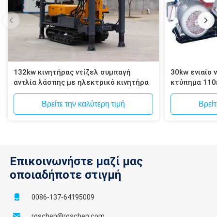
132kw κινητήρας ντίζελ συμπαγή
30kw ενιαίο 
αντλία λάσπης με ηλεκτρικό κινητήρα
κτύπημα 110
λάσπης εγκ
διατρήσεων 
Βρείτε την καλύτερη τιμή
Βρείτ
Επικοινωνήστε μαζί μας
οποιαδήποτε στιγμή
0086-137-64195009
roschen@roschen.com