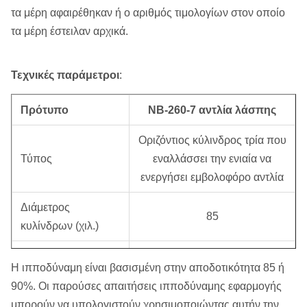
τα μέρη αφαιρέθηκαν ή ο αριθμός τιμολογίων στον οποίο
τα μέρη έστειλαν αρχικά.
Τεχνικές παράμετροι
:
Πρότυπο
NB-260-7 αντλία λάσπης
Οριζόντιος κύλινδρος τρία που
Τύπος
εναλλάσσει την ενιαία να
ενεργήσει εμβολοφόρο αντλία
Διάμετρος
85
κυλίνδρων (χιλ.)
Κτύπημα (χιλ.)
100
Η ιπποδύναμη είναι βασισμένη στην αποδοτικότητα 85 ή
90%. Οι παρούσες απαιτήσεις ιπποδύναμης εφαρμογής
Ταχύτητα αντλιών
187
121
76
43
25
μπορούν να υπολογιστούν χρησιμοποιώντας αυτήν την
(r/min)