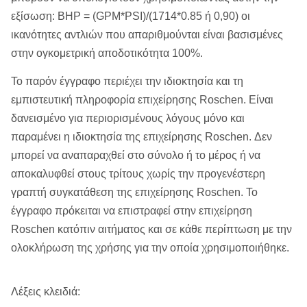
εξίσωση: BHP = (GPM*PSI)/(1714*0.85 ή 0,90) οι
Ροή (λ/λ)
260
167
106
60
35
ικανότητες αντλιών που απαριθμούνται είναι βασισμένες
στην ογκομετρική αποδοτικότητα 100%.
Πίεση (MPA)
7
10
Το παρόν έγγραφο περιέχει την ιδιοκτησία και τη
Δύναμη (KW)
45
εμπιστευτική πληροφορία επιχείρησης Roschen. Είναι
δανεισμένο για περιορισμένους λόγους μόνο και
Εξωτερική διάσταση
2910*1318*981
παραμένει η ιδιοκτησία της επιχείρησης Roschen. Δεν
(χιλ.)
μπορεί να αναπαραχθεί στο σύνολο ή το μέρος ή να
Βάρος (κλ)
2177
αποκαλυφθεί στους τρίτους χωρίς την προγενέστερη
γραπτή συγκατάθεση της επιχείρησης Roschen. Το
έγγραφο πρόκειται να επιστραφεί στην επιχείρηση
Roschen κατόπιν αιτήματος και σε κάθε περίπτωση με την
ολοκλήρωση της χρήσης για την οποία χρησιμοποιήθηκε.
Λέξεις κλειδιά: