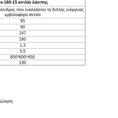
s-160-15 αντλία λάσπης
κύλινδρος που εναλλάσσει τη διπλής ενέργειας
εμβολοφόρο αντλία
95
90
147
160
1.3
5.5
850*600*450
130
ς
 πώληση