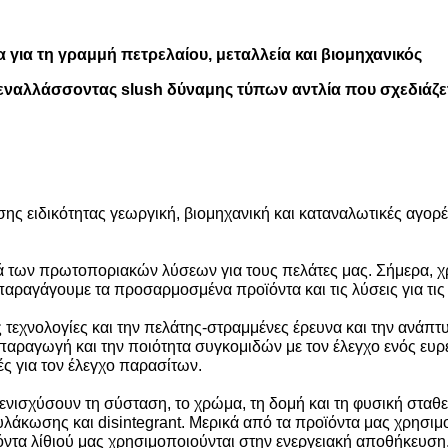
α για τη γραμμή πετρελαίου, μεταλλεία και βιομηχανικός
εναλλάσσοντας slush δύναμης τύπων αντλία που σχεδιάζετ
ης ειδικότητας γεωργική, βιομηχανική και καταναλωτικές αγορ
 των πρωτοποριακών λύσεων για τους πελάτες μας. Σήμερα, χ
 παραγάγουμε τα προσαρμοσμένα προϊόντα και τις λύσεις για τι
 τεχνολογίες και την πελάτης-στραμμένες έρευνα και την ανάπ
 παραγωγή και την ποιότητα συγκομιδών με τον έλεγχο ενός ευρ
ές για τον έλεγχο παρασίτων.
ενισχύσουν τη σύσταση, το χρώμα, τη δομή και τη φυσική σταθ
υλάκωσης και disintegrant. Μερικά από τα προϊόντα μας χρησιμ
οϊόντα λίθιού μας χρησιμοποιούνται στην ενεργειακή αποθήκευση