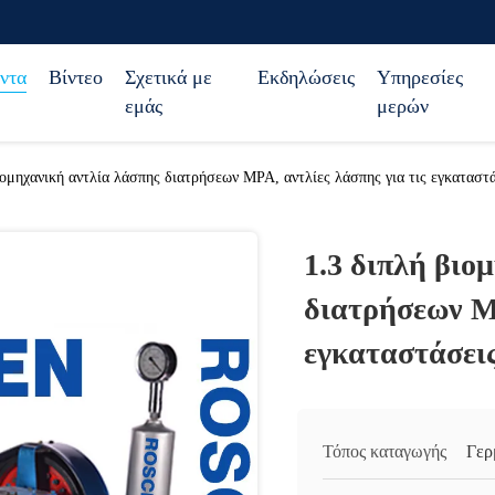
ντα
Βίντεο
Σχετικά με
Εκδηλώσεις
Υπηρεσίες
εμάς
μερών
ιομηχανική αντλία λάσπης διατρήσεων MPA, αντλίες λάσπης για τις εγκατασ
1.3 διπλή βιο
διατρήσεων MP
εγκαταστάσει
Τόπος καταγωγής
Γερ