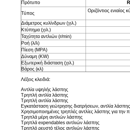
Πρότυπο
R
Οριζόντιος ενιαίος 
Τύπος
Διάμετρος κυλίνδρων (χιλ.)
Κτύπημα (χιλ.)
Ταχύτητα αντλιών (r/min)
Ροή (λ/λ)
Πίεση (MPA)
Δύναμη (KW)
Εξωτερική διάσταση (χιλ.)
Βάρος (κλ)
Λέξεις κλειδιά:
Αντλία υψηλής λάσπης
Τρηπλή αντλία λάσπης
Τρηπλή αντλία λάσπης
Εγκατάσταση γεώτρησης διατρήσεων, αντλία λάσπη
Χρησιμοποιημένες τρηπλές αντλίες λάσπης για την
Τρηπλά μέρη αντλιών λάσπης
Τρηπλά expendables αντλιών λάσπης
Τρηπλό ρευστό τέλος αντλιών λάσπης