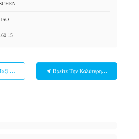
SCHEN
 ISO
160-15
Μαζί Μας
Βρείτε Την Καλύτερη Τιμή