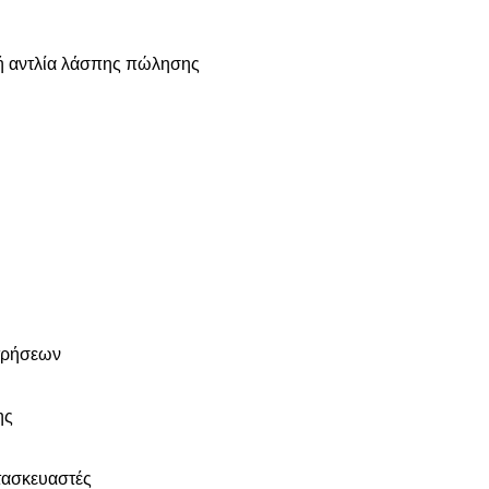
κή αντλία λάσπης πώλησης
ατρήσεων
ης
τασκευαστές