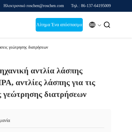
Ηλεκτρονικό roschen@roschen.com
Τηλ.: 86-137-64195009


Αίτημα Ένα απόσπασμα
τάσεις γεώτρησης διατρήσεων
μηχανική αντλία λάσπης
A, αντλίες λάσπης για τις
ς γεώτρησης διατρήσεων
μανία