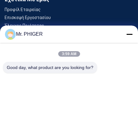
Προφίλ Εταιρείας
Επισκεψή Εργοστασίου
Έλεγχος Ποιότητας
Sitemap
Mr. PHIGER
Επικοινωνήστε Μαζί Μας
3:59 AM
Εκδηλώσεις
Good day, what product are you looking for?
Υποθέσεις
Ειδήσεις
Επικοινωνήστε Μαζί Μας
Τηλ.:
0086-137-64195009