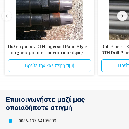
Πύλη τρυπών DTH Ingersoll Rand Style
Drill Pipe - 
που χρησιμοποιείται για το σκάφος
DTH Drill Pip
τρυπανιών τύπου T4W και T685 της
Atlas Copco
Βρείτε την καλύτερη τιμή
Βρείτ
Επικοινωνήστε μαζί μας
οποιαδήποτε στιγμή
0086-137-64195009