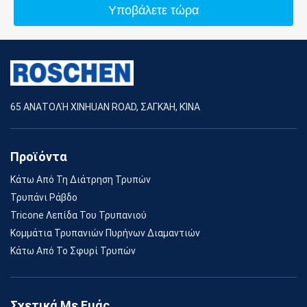
Υποβάλετε τώρα
65 ΑΝΑΤΟΛΉ XINHUAN ROAD, ΣΑΓΚΆΗ, ΚΊΝΑ
Προϊόντα
Κάτω Από Τη Διάτρηση Τρυπών
Τρυπάνι Ράβδο
Tricone Λεπίδα Του Τρυπανιού
Κομμάτια Τρυπανιών Πυρήνων Διαμαντιών
Κάτω Από Το Σφυρί Τρυπών
Σχετικά Με Εμάς