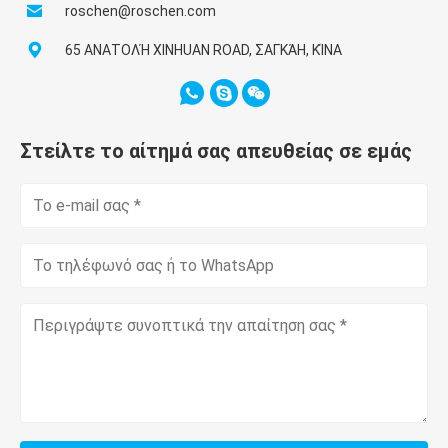
roschen@roschen.com
65 ΑΝΑΤΟΛΉ XINHUAN ROAD, ΣΑΓΚΆΗ, ΚΊΝΑ
Στείλτε το αίτημά σας απευθείας σε εμάς