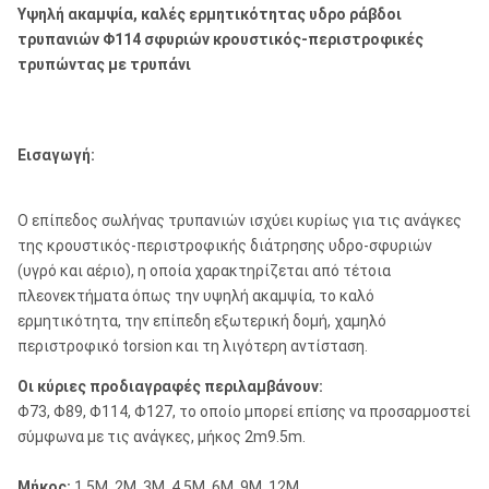
Υψηλή ακαμψία, καλές ερμητικότητας υδρο ράβδοι
τρυπανιών Φ114 σφυριών κρουστικός-περιστροφικές
τρυπώντας με τρυπάνι
Εισαγωγή:
Ο επίπεδος σωλήνας τρυπανιών ισχύει κυρίως για τις ανάγκες
της κρουστικός-περιστροφικής διάτρησης υδρο-σφυριών
(υγρό και αέριο), η οποία χαρακτηρίζεται από τέτοια
πλεονεκτήματα όπως την υψηλή ακαμψία, το καλό
ερμητικότητα, την επίπεδη εξωτερική δομή, χαμηλό
περιστροφικό torsion και τη λιγότερη αντίσταση.
Οι κύριες προδιαγραφές περιλαμβάνουν:
Φ73, Φ89, Φ114, Φ127, το οποίο μπορεί επίσης να προσαρμοστεί
σύμφωνα με τις ανάγκες, μήκος 2m9.5m.
Μήκος:
1.5M, 2M, 3M, 4.5M, 6M, 9M, 12M