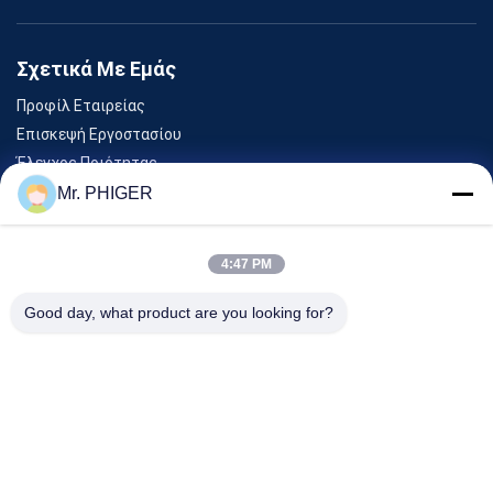
Σχετικά Με Εμάς
Προφίλ Εταιρείας
Επισκεψή Εργοστασίου
Έλεγχος Ποιότητας
Sitemap
Mr. PHIGER
Επικοινωνήστε Μαζί Μας
4:47 PM
Εκδηλώσεις
Good day, what product are you looking for?
Υποθέσεις
Ειδήσεις
Επικοινωνήστε Μαζί Μας