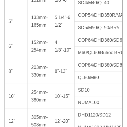
152mm
1/8"-6"
SD4/M40/QL40
COP54/DHD350R/MAC
133mm-
5 1/4"-6
5"
165mm
1/2"
SD5/M50/QL50/BR5
COP64/DHD360/SD6
152mm-
4
6"
254mm
1/8"-10"
M60/QL60/Bulroc BR6
COP84/DHD380/SD8
203mm-
8"
8"-13"
330mm
QL80/M80
SD10
254mm-
10"
10"-15"
380mm
NUMA100
DHD1120/SD12
305mm-
12"
12"-20"
508mm