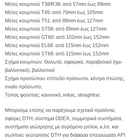
Μύτες κουμπιού T38/R38: από 57mm έως 89mm
Μύτες κουμπιού T45: από 70mm έως 105mm
Μύτες κουμπιού T51: από 89mm έως 127mm
Μύτες κουμπιού ST58: από 89mm έως 127mm
Μύτες κουμπιού GT60: από 102mm έως 152mm
Μύτες κουμπιού EL68: από 115mm έως 152mm
Μύτες κουμπιού ST68: από 115mm έως 152mm
Σχήμα κουμπιών: Θολωτό, σφαιρικό, παραβολικό (ημι-
βαλλιστικό), βαλλιστικό
Σχήμα προσώπου: επίπεδο πρόσωπο, κέντρο πτώσης,
ενιαίο πρόσωπο;
Τύπος φούστας: κανονικό, retrac, straightrac
Μπορούμε επίσης να παρέχουμε σχετικά προϊόντα,
σφύρες DTH, σύστημα ODEX, συμμετρικά συστήματα,
συστήματα γεώτρησης με συρόμενο μπλοκ, κ.λπ. και
σωλήνες γεώτρησης DTH για διάφορα σπειρώματα API