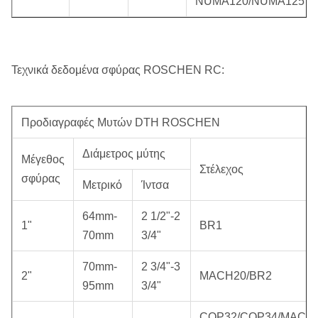
NUMA120/NUMA125
Τεχνικά δεδομένα σφύρας ROSCHEN RC:
Προδιαγραφές Μυτών DTH ROSCHEN
Διάμετρος μύτης
Μέγεθος
Στέλεχος
σφύρας
Μετρικό
Ίντσα
64mm-
2 1/2"-2
1"
BR1
70mm
3/4"
70mm-
2 3/4"-3
2"
MACH20/BR2
95mm
3/4"
COP32/COP34/MACH