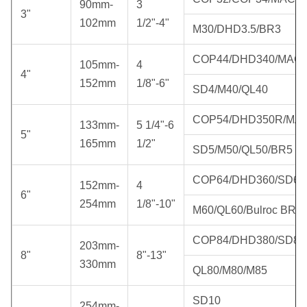
90mm-
3
3"
102mm
1/2"-4"
M30/DHD3.5/BR3
COP44/DHD340/MAC
105mm-
4
4"
152mm
1/8"-6"
SD4/M40/QL40
COP54/DHD350R/MA
133mm-
5 1/4"-6
5"
165mm
1/2"
SD5/M50/QL50/BR5
COP64/DHD360/SD6
152mm-
4
6"
254mm
1/8"-10"
M60/QL60/Bulroc BR6
COP84/DHD380/SD8
203mm-
8"
8"-13"
330mm
QL80/M80/M85
SD10
254mm-