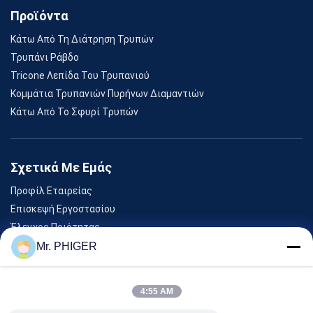
Προϊόντα
Κάτω Από Τη Διάτρηση Τρυπών
Τρυπάνι Ράβδο
Tricone Λεπίδα Του Τρυπανιού
Κομμάτια Τρυπανιών Πυρήνων Διαμαντιών
Κάτω Από Το Σφυρί Τρυπών
Σχετικά Με Εμάς
Προφίλ Εταιρείας
Επισκεψή Εργοστασίου
Έλεγχος Ποιότητας
Sitemap
Mr. PHIGER
Επικοινωνήστε Μαζί Μας
4:55 AM