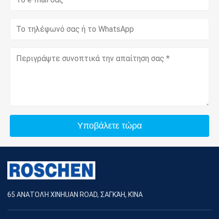
Υποβάλετε τώρα
65 ΑΝΑΤΟΛΉ XINHUAN ROAD, ΣΑΓΚΆΗ, ΚΊΝΑ