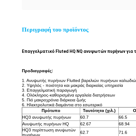
Περιγραφή του προϊόντος
Επαγγελματικό Fluted HQ NQ ανυψωτών πυρήνων για τ
Προδιαγραφές:
1. Ανυψωτής πυρήνων Flutted βαρελιών πυρήνων καλωδι
2. Υψηλός - ποιότητα και μακράς διαρκείας υπηρεσία
3. Επαγγελματική παραγωγή
4. Ολόκληρος-καθορισμένα εργαλεία διατρήσεων
5. Πιό μακροχρόνια διάρκεια ζωής
6. Ηλεκτρολυτικά διαμάντια στο εσωτερικό
Πρότυπο
Ταυτότητα (χιλ.)
O
HQ3 ανυψωτής πυρήνων
60.7
66.5
Ανυψωτής πυρήνων HQ
62.67
68.94
HQ3 περίπτωση ανυψωτών
62.7
71.6
πυρήνων