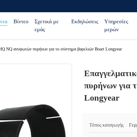
ντα
Βίντεο
Σχετικά με
Εκδηλώσεις
Υπηρεσίες
εμάς
μερών
 HQ NQ ανυψωτών πυρήνων για το σύστημα βαρελιών Boart Longyear
Επαγγελματι
πυρήνων για 
Longyear
Τόπος καταγωγής
Γερ