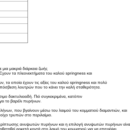
 μια μακριά διάρκεια ζωής
Έχουν τα πλεονεκτήματα του καλού springness και
, τα οποία έχουν τις αξίες του καλού springness και πολύ
πόσβεση λουτρών που το κάνει την καλή σταθερότητα.
ιμο δακτυλιοειδή. Πιό συγκεκριμένα, κατόπιν
ει το βαρέλι πυρήνων.
ωλήνων, που βγαίνουν μέσω του λαιμού του κομματιού διαμαντιών, και
τοίχο τρυπών στο περιλαίμιο.
περίπτωσης ανυψωτών πυρήνων και η επιλογή ανυψωτών πυρήνων είνα
τηθεί αρκετά κοντά στο λαιμό του κομματιού για να επιτρέψει