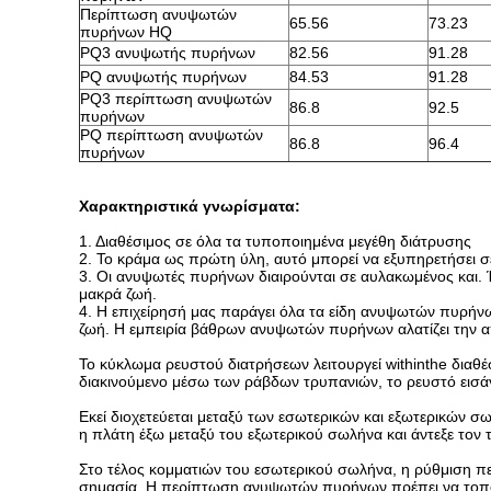
Περίπτωση ανυψωτών
65.56
73.23
πυρήνων HQ
PQ3 ανυψωτής πυρήνων
82.56
91.28
PQ ανυψωτής πυρήνων
84.53
91.28
PQ3 περίπτωση ανυψωτών
86.8
92.5
πυρήνων
PQ περίπτωση ανυψωτών
86.8
96.4
πυρήνων
Χαρακτηριστικά γνωρίσματα:
1. Διαθέσιμος σε όλα τα τυποποιημένα μεγέθη διάτρυσης
2. Το κράμα ως πρώτη ύλη, αυτό μπορεί να εξυπηρετήσει σε
3. Οι ανυψωτές πυρήνων διαιρούνται σε αυλακωμένος και. 
μακρά ζωή.
4. Η επιχείρησή μας παράγει όλα τα είδη ανυψωτών πυρήνων
ζωή. Η εμπειρία βάθρων ανυψωτών πυρήνων αλατίζει την α
Το κύκλωμα ρευστού διατρήσεων λειτουργεί withinthe διαθέσ
διακινούμενο μέσω των ράβδων τρυπανιών, το ρευστό εισάγ
Εκεί διοχετεύεται μεταξύ των εσωτερικών και εξωτερικών σ
η πλάτη έξω μεταξύ του εξωτερικού σωλήνα και άντεξε τον 
Στο τέλος κομματιών του εσωτερικού σωλήνα, η ρύθμιση 
σημασία. Η περίπτωση ανυψωτών πυρήνων πρέπει να τοποθε