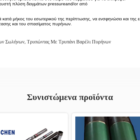
ευστή πλύση δειγμάτων pressureand/or από
ά κατά μήκος του εσωτερικού της περίπτωσης, να ενσφηνώσει και τη
στασης και του σπασίματος πυρήνων.
νων Σωλήνων
,
Τρυπώντας Με Τρυπάνι Βαρέλι Πυρήνων
Συνιστώμενα προϊόντα