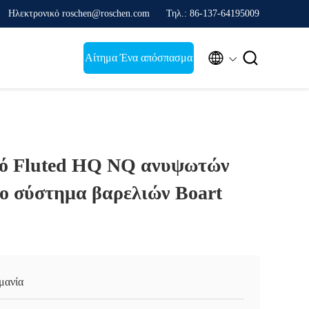
Ηλεκτρονικό roschen@roschen.com
Τηλ.: 86-137-64195009


Αίτημα Ένα απόσπασμα
κό Fluted HQ NQ ανυψωτών
το σύστημα βαρελιών Boart
μανία