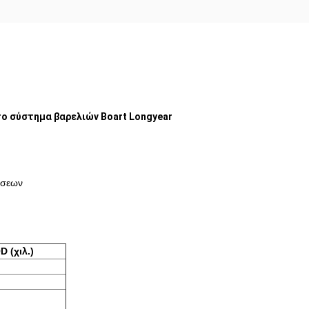
ο σύστημα βαρελιών Boart Longyear
ώσεων
D (χιλ.)