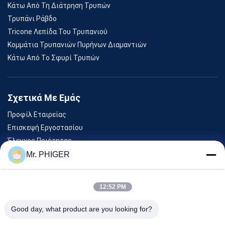
Κάτω Από Τη Διάτρηση Τρυπών
Τρυπάνι Ράβδο
Tricone Λεπίδα Του Τρυπανιού
Κομμάτια Τρυπανιών Πυρήνων Διαμαντιών
Κάτω Από Το Σφυρί Τρυπών
Σχετικά Με Εμάς
Προφίλ Εταιρείας
Επισκεψή Εργοστασίου
Έλεγχος Ποιότητας
Sitemap
Mr. PHIGER
Επικοινωνήστε Μαζί Μας
12:52 PM
Εκδηλώσεις
Good day, what product are you looking for?
Υποθέσεις