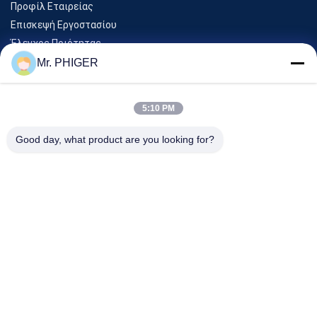
Προφίλ Εταιρείας
Επισκεψή Εργοστασίου
Έλεγχος Ποιότητας
Sitemap
Mr. PHIGER
Επικοινωνήστε Μαζί Μας
5:10 PM
Εκδηλώσεις
Good day, what product are you looking for?
Υποθέσεις
Ειδήσεις
Επικοινωνήστε Μαζί Μας
Τηλ.:
0086-137-64195009