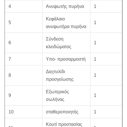
4
Ανυψωτής πυρήνα
1
Κεφάλαιο
5
1
ανυψωτήρα πυρήνα
Σύνδεση
6
1
κλειδώματος
7
Υπο- προσαρμοστή
1
Δαχτυλίδι
8
1
προσγείωσης
Εξωτερικός
9
1
σωλήνας
10
σταθεροποιητής
1
Κουτί προστασίας