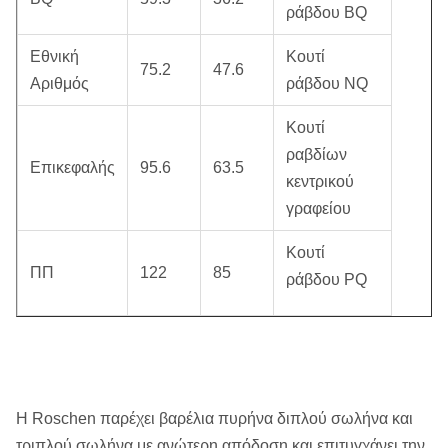
ράβδου BQ
Εθνική
Κουτί
75.2
47.6
Αριθμός
ράβδου NQ
Κουτί
ραβδίων
Επικεφαλής
95.6
63.5
κεντρικού
γραφείου
Κουτί
ΠΠ
122
85
ράβδου PQ
Η Roschen παρέχει βαρέλια πυρήνα διπλού σωλήνα και
τριπλού σωλήνα με ανώτερη απόδοση και επιτυγχάνει την