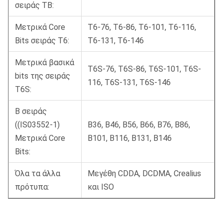
σειράς TB:
Μετρικά Core
Τ6-76, T6-86, T6-101, T6-116,
Bits σειράς T6:
T6-131, T6-146
Μετρικά βασικά
Τ6S-76, T6S-86, T6S-101, T6S-
bits της σειράς
116, T6S-131, T6S-146
T6S:
Β σειράς
((IS03552-1)
Β36, Β46, Β56, Β66, Β76, Β86,
Μετρικά Core
Β101, Β116, Β131, Β146
Bits:
Όλα τα άλλα
Μεγέθη CDDA, DCDMA, Crealius
πρότυπα:
και ISO