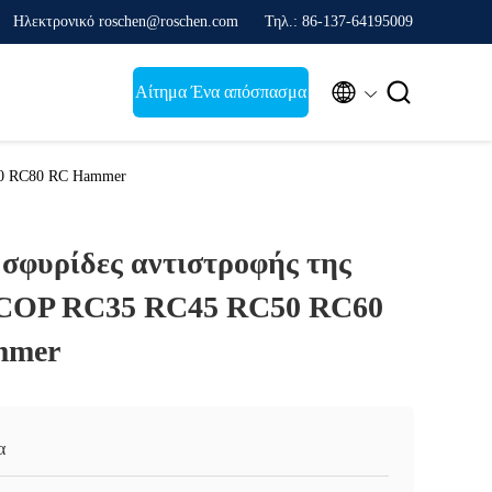
Ηλεκτρονικό roschen@roschen.com
Τηλ.: 86-137-64195009


Αίτημα Ένα απόσπασμα
60 RC80 RC Hammer
 σφυρίδες αντιστροφής της
 COP RC35 RC45 RC50 RC60
mmer
α