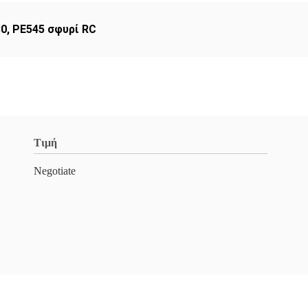
80
,
ΡΕ545 σφυρί RC
Τιμή
Negotiate