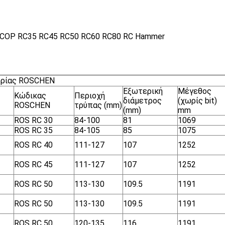
ς COP RC35 RC45 RC50 RC60 RC80 RC Hammer
ορίας ROSCHEN
Εξωτερική
Μέγεθος
Κώδικας
Περιοχή
διάμετρος
(χωρίς bit)
ROSCHEN
τρύπας (mm)
(mm)
mm
ROS RC 30
84-100
81
1069
ROS RC 35
84-105
85
1075
ROS RC 40
111-127
107
1252
ROS RC 45
111-127
107
1252
ROS RC 50
113-130
109.5
1191
ROS RC 50
113-130
109.5
1191
ROS RC 50
120-135
116
1191