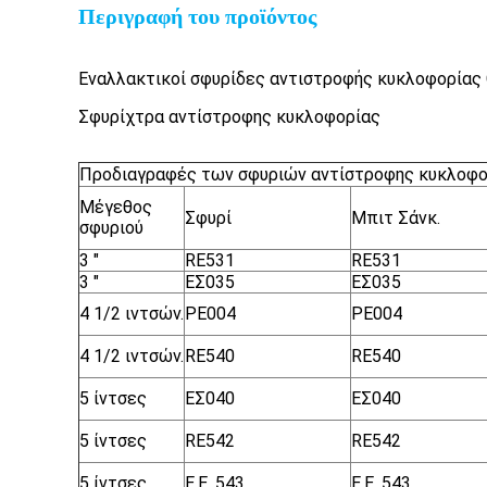
Περιγραφή του προϊόντος
Εναλλακτικοί σφυρίδες αντιστροφής κυκλοφορία
Σφυρίχτρα αντίστροφης κυκλοφορίας
Προδιαγραφές των σφυριών αντίστροφης κυκλοφ
Μέγεθος
Σφυρί
Μπιτ Σάνκ.
σφυριού
3 "
RE531
RE531
3 "
ΕΣ035
ΕΣ035
4 1/2 ιντσών.
ΡΕ004
ΡΕ004
4 1/2 ιντσών.
RE540
RE540
5 ίντσες
ΕΣ040
ΕΣ040
5 ίντσες
RE542
RE542
5 ίντσες
Ε.Ε. 543
Ε.Ε. 543