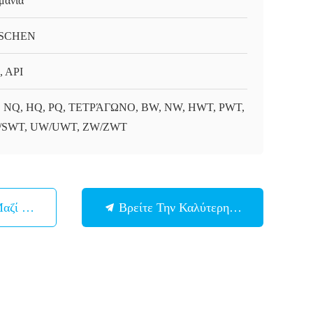
μανία
SCHEN
, API
 NQ, HQ, PQ, ΤΕΤΡΆΓΩΝΟ, BW, NW, HWT, PWT,
/SWT, UW/UWT, ZW/ZWT
Μαζί Μας
Βρείτε Την Καλύτερη Τιμή