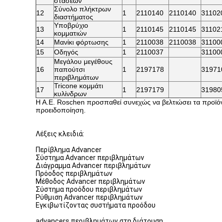
στάσεων
Σύνολο πλήκτρων
12
1
2110140
2110140
31102
διαστήματος
Υποβρύχιο
13
1
2110145
2110145
31102
κομματιών
14
Μανίκι φόρτωσης
1
2110038
2110038
31100
15
Οδηγός
1
2110037
31100
Μεγάλου μεγέθους
16
παπούτσι
1
2197178
31971
περιβλημάτων
Tricone κομμάτι
17
1
2197179
31980
κυλίνδρων
Η Α.Ε. Roschen προσπαθεί συνεχώς να βελτιώσει τα προϊόντα
προειδοποίηση.
Λέξεις κλειδιά:
Περίβλημα Advancer
Σύστημα Advancer περιβλημάτων
Διάγραμμα Advancer περιβλημάτων
Πρόοδος περιβλημάτων
Μέθοδος Advancer περιβλημάτων
Σύστημα προόδου περιβλημάτων
Ρύθμιση Advancer περιβλημάτων
Εγκιβωτίζοντας συστήματα προόδου
advancers περιβλημάτων στη διάτρυση