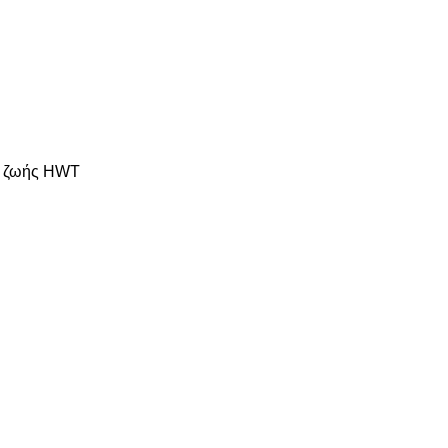
ς ζωής HWT