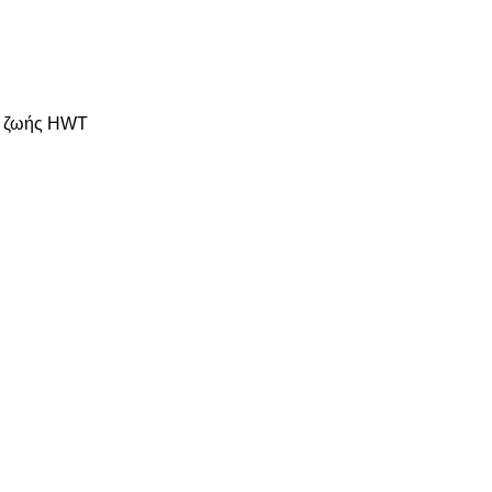
ς ζωής HWT