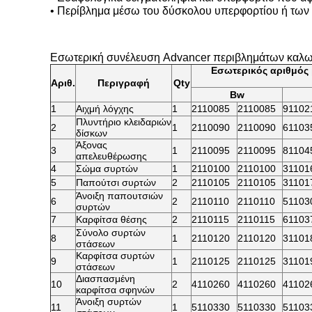
• Περίβλημα μέσω του δύσκολου υπερφορτίου ή των
Εσωτερική συνέλευση Advancer περιβλημάτων καλ
Εσωτερικός αριθμός
Αριθ.
Περιγραφή
Qty
Bw
1
Αιχμή λόγχης
1
2110085
2110085
91102
Πλυντήριο κλειδαριών
2
1
2110090
2110090
61103
δίσκων
Άξονας
3
1
2110095
2110095
81104
απελευθέρωσης
4
Σώμα συρτών
1
2110100
2110100
31101
5
Παπούτσι συρτών
2
2110105
2110105
31101
Άνοιξη παπουτσιών
6
2
2110110
2110110
51103
συρτών
7
Καρφίτσα θέσης
2
2110115
2110115
61103
Σύνολο συρτών
8
1
2110120
2110120
31101
στάσεων
Καρφίτσα συρτών
9
1
2110125
2110125
31101
στάσεων
Διασπασμένη
10
2
4110260
4110260
41102
καρφίτσα σφηνών
Άνοιξη συρτών
11
1
5110330
5110330
51103