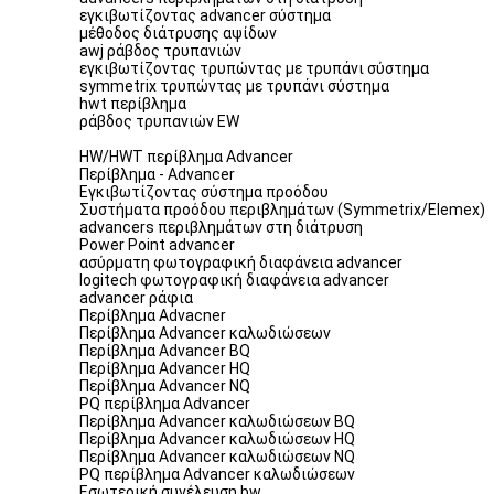
εγκιβωτίζοντας advancer σύστημα
μέθοδος διάτρυσης αψίδων
awj ράβδος τρυπανιών
εγκιβωτίζοντας τρυπώντας με τρυπάνι σύστημα
symmetrix τρυπώντας με τρυπάνι σύστημα
hwt περίβλημα
ράβδος τρυπανιών EW
HW/HWT περίβλημα Advancer
Περίβλημα - Advancer
Εγκιβωτίζοντας σύστημα προόδου
Συστήματα προόδου περιβλημάτων (Symmetrix/Elemex)
advancers περιβλημάτων στη διάτρυση
Power Point advancer
ασύρματη φωτογραφική διαφάνεια advancer
logitech φωτογραφική διαφάνεια advancer
advancer ράφια
Περίβλημα Advacner
Περίβλημα Advancer καλωδιώσεων
Περίβλημα Advancer BQ
Περίβλημα Advancer HQ
Περίβλημα Advancer NQ
PQ περίβλημα Advancer
Περίβλημα Advancer καλωδιώσεων BQ
Περίβλημα Advancer καλωδιώσεων HQ
Περίβλημα Advancer καλωδιώσεων NQ
PQ περίβλημα Advancer καλωδιώσεων
Εσωτερική συνέλευση bw