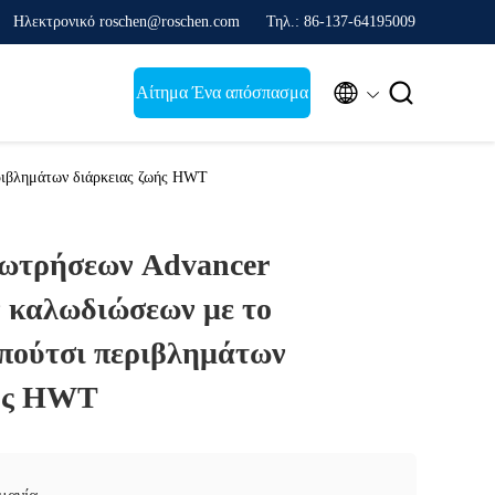
Ηλεκτρονικό roschen@roschen.com
Τηλ.: 86-137-64195009


Αίτημα Ένα απόσπασμα
ριβλημάτων διάρκειας ζωής HWT
ωτρήσεων Advancer
 καλωδιώσεων με το
πούτσι περιβλημάτων
ωής HWT