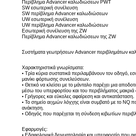
Περίβλημα Advancer καλωδιώσεων PWT
SW εσωτερική συνέλευση
SW περίβλημα Advancer καλωδιώσεων
UW εσωτερική συνέλευση
UW περίβλημα Advancer καλωδιώσεων
Εσωτερική συνέλευση της ZW
Περίβλημα Advancer καλωδιώσεων της ZW
Συστήματα γεωτρήσεων Advancer περιβλημάτων καλ
Χαρακτηριστικά γνωρίσματα:
• Τρία κύρια συστατικά περιλαμβάνουν τον οδηγό, εσ
μανίκι φόρτωσης συνελεύσεων.
• Θετικό να κλείσει με το μάνταλο παρέχει μια αποδο
μέσω του υπερφορτίου και του περιβλήματος μακριά
• Γρήγορες και εύκολες αφαίρεση και αντικατάσταση.
• Το σημείο αιχμών λόγχης είναι συμβατό με το NQ 
ανάκτηση.
• Οδηγός που παρέχεται τη σύνδεση κιβωτίων περι
Εφαρμογές:
• Εδαφολογικά δειγματοληψία και υπερφορτίο που αφ