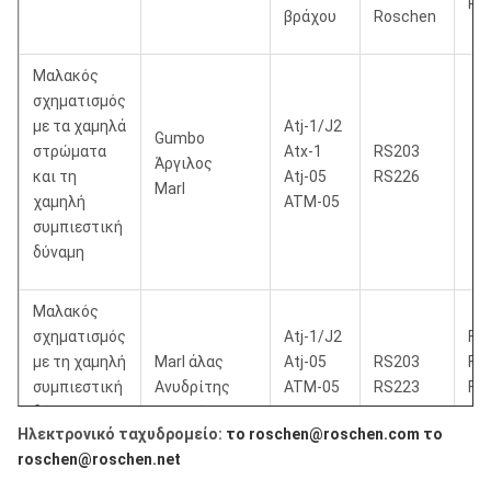
PD
βράχου
Roschen
Μαλακός
σχηματισμός
με τα χαμηλά
Atj-1/J2
Gumbo
στρώματα
Atx-1
RS203
Άργιλος
και τη
Atj-05
RS226
Marl
χαμηλή
ATM-05
συμπιεστική
δύναμη
Μαλακός
σχηματισμός
Atj-1/J2
FM
με τη χαμηλή
Marl άλας
Atj-05
RS203
FM
συμπιεστική
Ανυδρίτης
ATM-05
RS223
FM
δύναμη και
Σχιστόλιθος
Atj-11
RS226
FM
Ηλεκτρονικό ταχυδρομείο:
το roschen@roschen.com
το
το υψηλό
ATM-11
FM
roschen@roschen.net
drillability