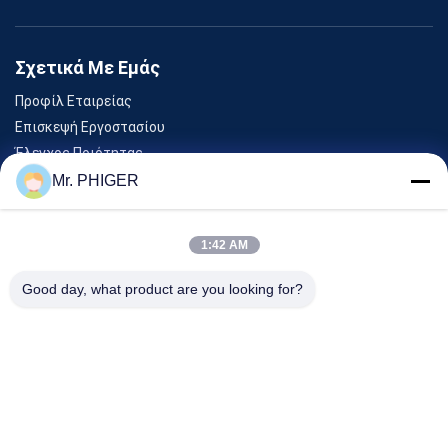
Σχετικά Με Εμάς
Προφίλ Εταιρείας
Επισκεψή Εργοστασίου
Έλεγχος Ποιότητας
Sitemap
Mr. PHIGER
Επικοινωνήστε Μαζί Μας
1:42 AM
Εκδηλώσεις
Good day, what product are you looking for?
Υποθέσεις
Ειδήσεις
Επικοινωνήστε Μαζί Μας