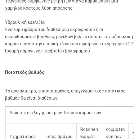
τέμνουσες συμφωνίες μετρητών για να παραδώσουν μια
χαμηλού κόστους λύση απόδοσης.
Υδραυλική ευελιξία
Ένα ευρύ φάσμα του διαθέσιμου ακροφυσίου ή οι
αεριωθούμενες βοήθειες μεγεθών βελτιστοποιεί την υδραυλική
κομματιών για την επαρκή τέμνουσα αφαίρεση και γρήγορο ROP.
Γραμμή παραγωγής καρβιδίου βολφραμίου
Ποιοτικός βαθμός:
Το ασφάλιστρο, τυποποιημένος, επαγγελματικός ποιοτικός
βαθμός θα είναι διαθέσιμο.
Δείκτης επιλογής μητρών Tricone κομματιών
Roschen
Κομμάτια
Κο
Σχηματισμός
Τύπος βράχου
Κομμάτι
κοπτών