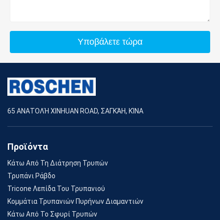
Υποβάλετε τώρα
65 ΑΝΑΤΟΛΉ XINHUAN ROAD, ΣΑΓΚΆΗ, ΚΊΝΑ
Προϊόντα
Κάτω Από Τη Διάτρηση Τρυπών
Τρυπάνι Ράβδο
Tricone Λεπίδα Του Τρυπανιού
Κομμάτια Τρυπανιών Πυρήνων Διαμαντιών
Κάτω Από Το Σφυρί Τρυπών