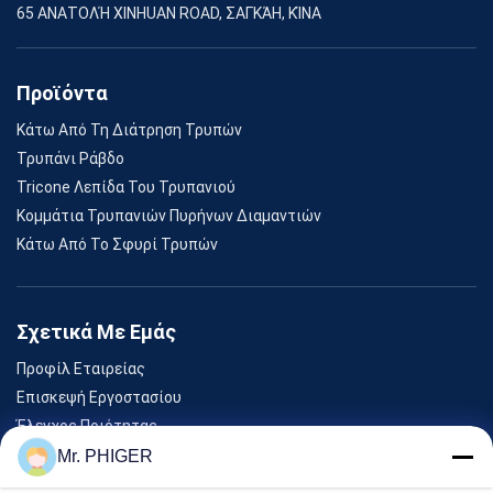
65 ΑΝΑΤΟΛΉ XINHUAN ROAD, ΣΑΓΚΆΗ, ΚΊΝΑ
Προϊόντα
Κάτω Από Τη Διάτρηση Τρυπών
Τρυπάνι Ράβδο
Tricone Λεπίδα Του Τρυπανιού
Κομμάτια Τρυπανιών Πυρήνων Διαμαντιών
Κάτω Από Το Σφυρί Τρυπών
Σχετικά Με Εμάς
Προφίλ Εταιρείας
Επισκεψή Εργοστασίου
Έλεγχος Ποιότητας
Sitemap
Mr. PHIGER
Επικοινωνήστε Μαζί Μας