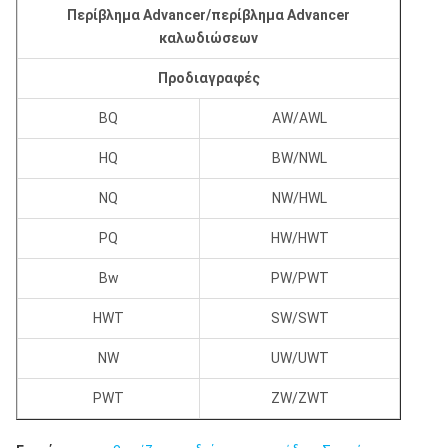
Περίβλημα Advancer/περίβλημα Advancer
καλωδιώσεων
Προδιαγραφές
BQ
AW/AWL
HQ
BW/NWL
NQ
NW/HWL
PQ
HW/HWT
Bw
PW/PWT
HWT
SW/SWT
NW
UW/UWT
PWT
ZW/ZWT