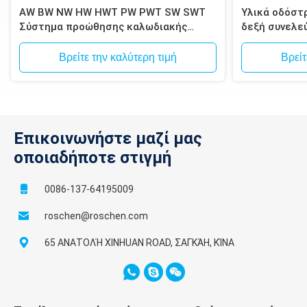
AW BW NW HW HWT PW PWT SW SWT
Υλικά οδόστ
Σύστημα προώθησης καλωδιακής
δεξή συνελε
θήκης
τρυπάνι που
τρυπούν
Βρείτε την καλύτερη τιμή
Βρείτ
Επικοινωνήστε μαζί μας
οποιαδήποτε στιγμή
0086-137-64195009
roschen@roschen.com
65 ΑΝΑΤΟΛΉ XINHUAN ROAD, ΣΑΓΚΆΗ, ΚΊΝΑ