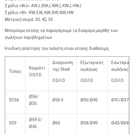
Σχέδιο «WJ»: AWJ, BWJ, NWJ, KWJ, HWJ
Σχέδιο «W»: RW, EW, AW, BW, NW, HW
Μετρική σειρά: 33, 42, 50
Μπορούμε επίσης να παραγάγουμε τα διάφορα μεγέθη των
σωλήνων περιβλημάτων.
Η ειδική απαίτηση του πελάτη είναι επίσης διαθέσιμη.
Διεύρυνση
Εξωτερικός
Εσωτερικό
Κομμάτι
της Shell
σωλήνας
σωλήνας
Τύπος
O.D/I.D
O.D/I.D
O.D/I.D
O.D/I.D
Ø56/
SC56
Ø56.5
Ø56/Ø45
Ø41/Ø37
Ø35
Ø59.5/
S59
Ø60
Ø58/Ø49
Ø43/Ø68
Ø36