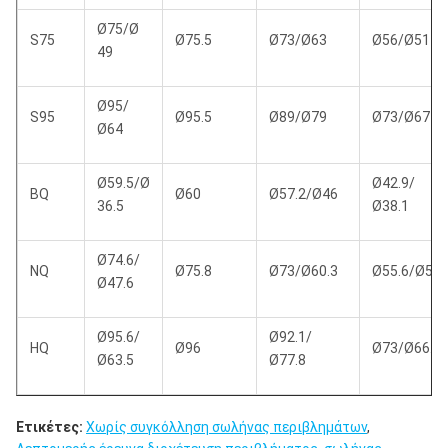
Ø75/Ø
S75
Ø75.5
Ø73/Ø63
Ø56/Ø51
49
Ø95/
S95
Ø95.5
Ø89/Ø79
Ø73/Ø67
Ø64
Ø59.5/Ø
Ø42.9/
BQ
Ø60
Ø57.2/Ø46
36.5
Ø38.1
Ø74.6/
NQ
Ø75.8
Ø73/Ø60.3
Ø55.6/Ø50
Ø47.6
Ø95.6/
Ø92.1/
HQ
Ø96
Ø73/Ø66.7
Ø63.5
Ø77.8
Ετικέτες:
Χωρίς συγκόλληση σωλήνας περιβλημάτων
,