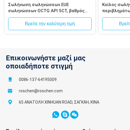
Σωλήνωση σωληνώσεων EUE
Κοίλος σωλή
σωληνώσεων OCTG API 5CT, βαθμός
περιβλημάτω
J55/K55, N80, C90, C95, P110, άκρες
ίντσας για τ
EUE API 5CT
Βρείτε την καλύτερη τιμή
Βρείτ
Επικοινωνήστε μαζί μας
οποιαδήποτε στιγμή
0086-137-64195009
roschen@roschen.com
65 ΑΝΑΤΟΛΉ XINHUAN ROAD, ΣΑΓΚΆΗ, ΚΊΝΑ