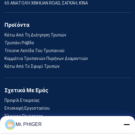
65 ΑΝΑΤΟΛΉ XINHUAN ROAD, ΣΑΓΚΆΗ, ΚΊΝΑ
Προϊόντα
Κάτω Από Τη Διάτρηση Τρυπών
Τρυπάνι Ράβδο
Tricone Λεπίδα Του Τρυπανιού
Κομμάτια Τρυπανιών Πυρήνων Διαμαντιών
Κάτω Από Το Σφυρί Τρυπών
Σχετικά Με Εμάς
Προφίλ Εταιρείας
Επισκεψή Εργοστασίου
Έλεγχος Ποιότητας
Sitemap
Mr. PHIGER
Επικοινωνήστε Μαζί Μας