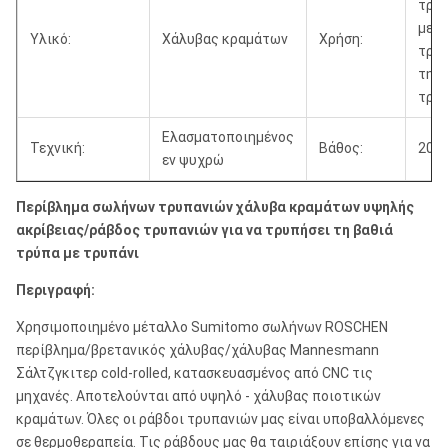
τρυ
με τ
Υλικό:
Χάλυβας κραμάτων
Χρήση:
τρυ
τη β
τρύ
Ελασματοποιημένος
Τεχνική:
Βάθος:
200
εν ψυχρώ
Περίβλημα σωλήνων τρυπανιών χάλυβα κραμάτων υψηλής
ακρίβειας/ράβδος τρυπανιών για να τρυπήσει τη βαθιά
τρύπα με τρυπάνι
Περιγραφή:
Χρησιμοποιημένο μέταλλο Sumitomo σωλήνων ROSCHEN
περίβλημα/βρετανικός χάλυβας/χάλυβας Mannesmann
Σάλτζγκιτερ cold-rolled, κατασκευασμένος από CNC τις
μηχανές. Αποτελούνται από υψηλό - χάλυβας ποιοτικών
κραμάτων. Όλες οι ράβδοι τρυπανιών μας είναι υποβαλλόμενες
σε θερμοθεραπεία. Τις ράβδους μας θα ταιριάξουν επίσης για να