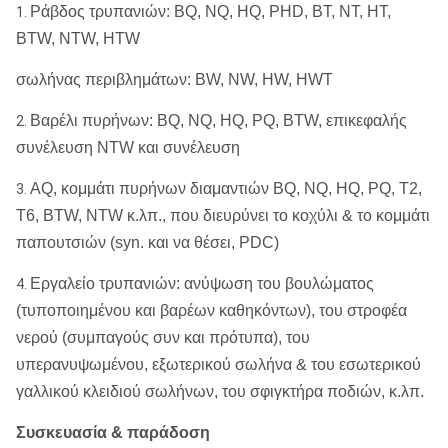
Ράβδος τρυπανιών: BQ, NQ, HQ, PHD, BT, NT, HT,
1.
BTW, NTW, HTW
σωλήνας περιβλημάτων: BW, NW, HW, HWT
Βαρέλι πυρήνων: BQ, NQ, HQ, PQ, BTW, επικεφαλής
2.
συνέλευση NTW και συνέλευση
AQ, κομμάτι πυρήνων διαμαντιών BQ, NQ, HQ, PQ, T2,
3.
T6, BTW, NTW κ.λπ., που διευρύνει το κοχύλι & το κομμάτι
παπουτσιών (syn. και να θέσει, PDC)
Εργαλείο τρυπανιών: ανύψωση του βουλώματος
4.
(τυποποιημένου και βαρέων καθηκόντων), του στροφέα
νερού (συμπαγούς συν και πρότυπα), του
υπερανυψωμένου, εξωτερικού σωλήνα & του εσωτερικού
γαλλικού κλειδιού σωλήνων, του σφιγκτήρα ποδιών, κ.λπ.
Συσκευασία & παράδοση