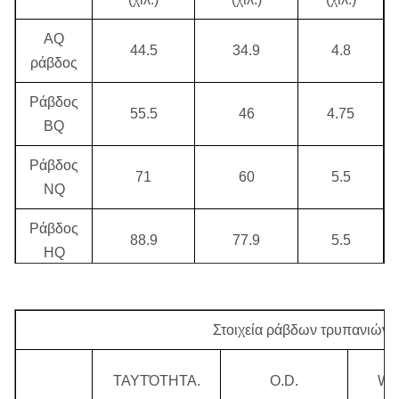
ΤΣΕΚΟΥΡΙ
57.3
48.5
8
AQ
44.5
34.9
4.8
ράβδος
Ράβδος
55.5
46
4.75
BQ
Ράβδος
71
60
5.5
NQ
Ράβδος
88.9
77.9
5.5
HQ
PQ
114.3
103.4
5.5
ράβδος
Στοιχεία ράβδων τρυπανιών
Ράβδοι περιβλημάτων
ΤΑΥΤΌΤΗΤΑ.
O.D.
Wei
Εξωτερική
Εσωτερική