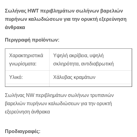
Σωλήνας HWT περιβλημάτων σωλήνων βαρελιών
πυρήνων καλωδιώσεων για την ορυκτή εξερεύνηση
άνθρακα
Περιγραφή προϊόντων:
Χαρακτηριστικά
Υψηλή ακρίβεια, υψηλή
γνωρίσματα:
σκληρότητα, αντιδιαβρωτική
Υλικό:
Χάλυβας κραμάτων
Τεχνική:
Ελασματοποιημένος εν ψυχρώ
Σωλήνας NW περιβλημάτων σωλήνων τρυπανιών
βαρελιών πυρήνων καλωδιώσεων για την ορυκτή
Όνομα
Περίβλημα σωλήνων τρυπανιών
εξερεύνηση άνθρακα
προϊόντων:
Καλά τρυπώντας με τρυπάνι,
Χρήση:
Προδιαγραφές:
τρυπήστε τη βαθιά τρύπα