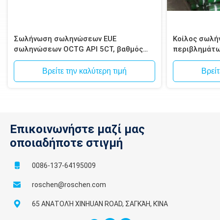
Σωλήνωση σωληνώσεων EUE
Κοίλος σωλή
σωληνώσεων OCTG API 5CT, βαθμός
περιβλημάτω
J55/K55, N80, C90, C95, P110, άκρες
ίντσας για τ
EUE API 5CT
Βρείτε την καλύτερη τιμή
Βρείτ
Επικοινωνήστε μαζί μας
οποιαδήποτε στιγμή
0086-137-64195009
roschen@roschen.com
65 ΑΝΑΤΟΛΉ XINHUAN ROAD, ΣΑΓΚΆΗ, ΚΊΝΑ