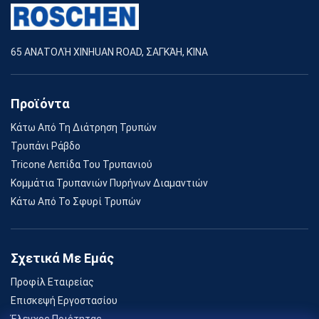
65 ΑΝΑΤΟΛΉ XINHUAN ROAD, ΣΑΓΚΆΗ, ΚΊΝΑ
Προϊόντα
Κάτω Από Τη Διάτρηση Τρυπών
Τρυπάνι Ράβδο
Tricone Λεπίδα Του Τρυπανιού
Κομμάτια Τρυπανιών Πυρήνων Διαμαντιών
Κάτω Από Το Σφυρί Τρυπών
Σχετικά Με Εμάς
Προφίλ Εταιρείας
Επισκεψή Εργοστασίου
Έλεγχος Ποιότητας