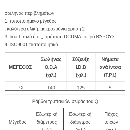
Τύπος:
Σωλήνας περιβλημάτων
σωλήνας περιβλημάτων
1. τυποποιημένο μέγεθος
. καλύτερα υλική, μακροχρόνια χρήση 2
3. boart πολύ έτος, πρότυπα DCDMA, σειρά ΒΆΡΟΥΣ
4. ISO9001 πιστοποιητικό
Σωλήνας
Σύζευξη
Νήματα
ΜΕΓΕΘΟΣ
O.D.A
I.D.B
ανά ίντσα
(χιλ.)
(χιλ.)
(T.P.I.)
PX
140
125
5
HX
114.5
100.1
5
Ράβδοι τρυπανιών σειράς του Q
NX
89
76.4
8
Εξωτερική
Εσωτερική
Πάχος
Μέγεθος
διάμετρος
διάμετρος
τοίχων
BX
73.1
60.4
8
(χιλ.)
(χιλ.)
(χιλ.)